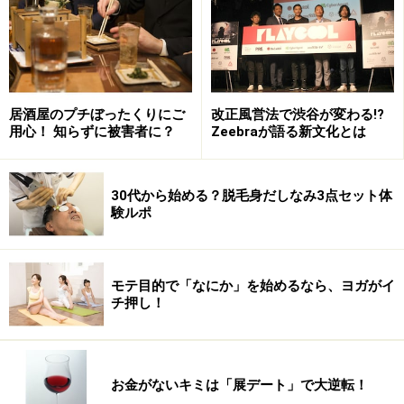
会計がさり気なく上乗せされている
レジカウンター後方にある貼り紙に要注意！
居酒屋のプチぼったくりにご
改正風営法で渋谷が変わる!?
用心！ 知らずに被害者に？
Zeebraが語る新文化とは
時間制限アリの飲み放題なのに飲み物がな
かなか出てこない
30代から始める？脱毛身だしなみ3点セット体
験ルポ
これはもう初歩中の初歩のプチぼったくり。テーブルに
あるオーダー用のベルを押しても押しても、なしのつぶ
て……。一見すると店員も懸命に走り回っている風なの
モテ目的で「なにか」を始めるなら、ヨガがイ
で、人の良いアナタは「ま、しょうがないか…」なんて
チ押し！
大人の対応を我慢して貫くのでしょうが、コレ、地道に
繰り返されたら、けっこうな酒量を節約できると思うん
ですよ。
お金がないキミは「展デート」で大逆転！