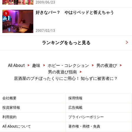
2009/06/23
に、「そろそろラストオーダーのお時間ですが」の一言
好きなバー？ やはりベッドと答えちゃう
をかけずに、しれっと延長料金までせしめてしまうお店
5
が実在するんです。仲間内で比較的アルコールに溺れな
いタイプの人に、あらかじめ時間の管理を頼んで、ラス
2007/02/13
ト30分前になっても注文を取りに来ないならば、やはり
ランキングをもっと見る
レジカウンターなり厨房なりまで足を運んで、ヤマほど
のドリンクを申しつけてやりましょう。
>
>
>
>
All About
趣味
ホビー・コレクション
男の夜遊び
>
男の夜遊び指南
居酒屋のプチぼったくりにご用心！ 知らずに被害者に？
会社概要
採用情報
投資家情報
広告掲載
利用規約
プライバシーポリシー
All Aboutについて
著作権・商標・免責