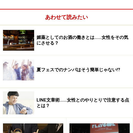
＜目次＞
あわせて読みたい
媚薬としてのお酒の働きとは……女性をその気
にさせる？
夏フェスでのナンパはそう簡単じゃない⁉︎
時間制限アリの飲み放題なのに飲み物がなかなか出てこ
LINE文章術……女性とのやりとりで注意する点
ない
とは？
飲み放題だけど食い物がわりと高い
ラストオーダー30分前になると、店員がオーダーを取り
に来なくなる