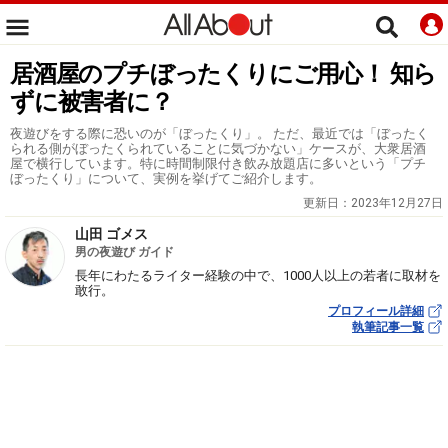
居酒屋のプチぼったくりにご用心！ 知ら
ずに被害者に？
夜遊びをする際に恐いのが「ぼったくり」。 ただ、最近では「ぼったく
られる側がぼったくられていることに気づかない」ケースが、大衆居酒
屋で横行しています。特に時間制限付き飲み放題店に多いという「プチ
ぼったくり」について、実例を挙げてご紹介します。
更新日：
2023年12月27日
山田 ゴメス
男の夜遊び ガイド
長年にわたるライター経験の中で、1000人以上の若者に取材を
敢行。
プロフィール詳細
執筆記事一覧