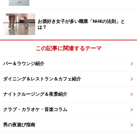
作為的にやっているのか、本当に人手がなくて、てんや
わんや状態なのかはよくわかりませんが、3分たっても
お酒好き女子が多い職業「NHKの法則」と
誰も来なければ、レジカウンターなり厨房なりまで足を
は？
運んで「早く！」とクレームをつけるべき。広い店内で
店員がやたら若くて少ないお店は、とりあえず黄信号で
この記事に関連するテーマ
す。
バー＆ラウンジ紹介
飲み放題だけど食い物がわりと高い
ダイニング＆レストラン＆カフェ紹介
これもよくある初歩的な手口です。枝豆や冷や奴やあた
ナイトクルージング＆夜景紹介
りめといった「まずは一品」系のつまみは安いけど、唐
揚げだとか和牛（かどうかは怪しいものです）のたた
クラブ・カラオケ・音楽コラム
き……みたいな火を通した“本格的な料理”になれば、いき
なり値段が跳ね上がる。酔いにまかせて調子こいで食べ
男の夜遊び指南
まくっているうちに結局会計は一人5千円、なんてケー