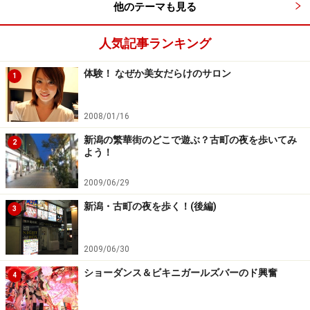
スも珍しくはありません。
他のテーマも見る
人気記事ランキング
さらには、しょぼいお通しが一品有無も言わせず500円
だとか……。キャッチされた段階でメニューを吟味しまく
体験！ なぜか美女だらけのサロン
1
り、「お通しはいくら？」と忘れずに問いただすことが
ポイントです。しかし、「生ビール」が発泡酒をさらに
2008/01/16
水で薄めたクラスの残念な味だったとしても、それはし
新潟の繁華街のどこで遊ぶ？古町の夜を歩いてみ
かたありません。「飲み放題」とはそういうものなので
2
よう！
す。
2009/06/29
新潟・古町の夜を歩く！(後編)
3
ラストオーダー30分前になると、店員がオ
ーダーを取りに来なくなる
2009/06/30
客側の心理としては、もうすぐラストオーダーとなれ
ショーダンス＆ビキニガールズバーのド興奮
4
ば、「最後にガッツリ飲み物を注文しとこう」と考える
のが当たり前。ところが、タチの悪いキャバクラのよう