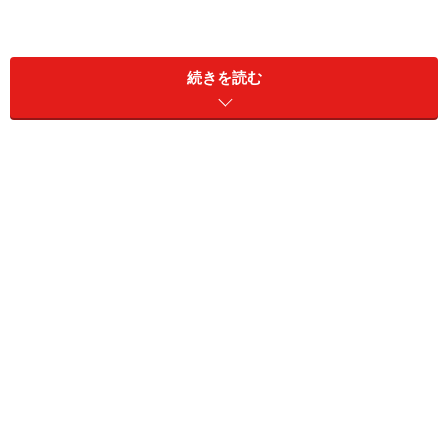
続きを読む
今、もっともちまたで横行しているのがマイルドなぼっ
たくり、名付けて「プチぼったくり」です。
このぼったくりは、新宿や渋谷や池袋といった大繁華街
の駅近くで、チャラいニイチャンが呼び込みをしている
時間制限付き飲み放題の店に多く、「下手すりゃぼった
くられる側がぼったくられていることに気づかない」点
が非常にやっかいだったりします。
具体的にはどういうことなのか、さっそく実例を挙げて
みましょう。