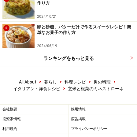
作り方
2024/10/21
卵と砂糖、バターだけで作るスイーツレシピ！簡
5
単なお菓子の作り方
2024/06/19
ランキングをもっと見る
>
>
>
>
All About
暮らし
料理レシピ
男の料理
>
イタリアン・洋食レシピ
玄米と根菜のミネストローネ
会社概要
採用情報
投資家情報
広告掲載
利用規約
プライバシーポリシー