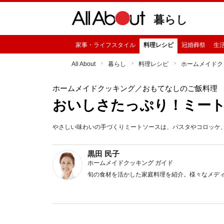
暮らし
家事・ライフスタイル
料理レシピ
冠婚葬祭
生
All About
暮らし
料理レシピ
ホームメイドク
ホームメイドクッキング
／おもてなしのご飯料理
おいしさたっぷり！ミー
やさしい味わいの手づくりミートソースは、パスタやコロッケ
黒田 民子
ホームメイドクッキング ガイド
旬の食材を活かした家庭料理を紹介。様々なメデ