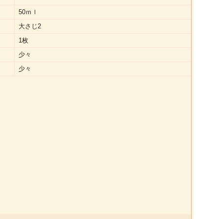
50ｍｌ
大さじ2
1枚
少々
少々