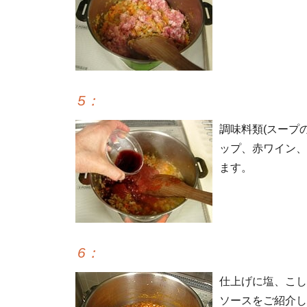
5
：
調味料類(スープ
ップ、赤ワイン、
ます。
6
：
仕上げに塩、こし
ソースをご紹介し