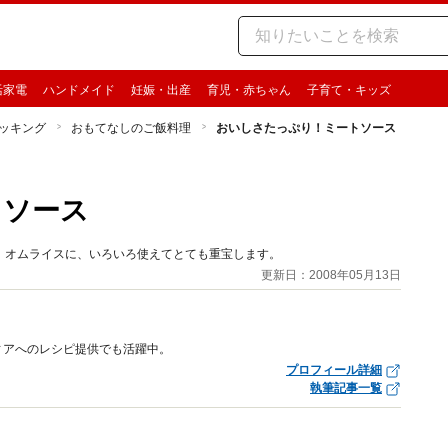
活家電
ハンドメイド
妊娠・出産
育児・赤ちゃん
子育て・キッズ
ッキング
おもてなしのご飯料理
おいしさたっぷり！ミートソース
トソース
、オムライスに、いろいろ使えてとても重宝します。
更新日：2008年05月13日
ィアへのレシピ提供でも活躍中。
プロフィール詳細
執筆記事一覧