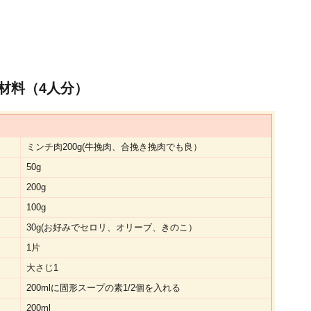
材料（4人分）
ミンチ肉200g(牛挽肉、合挽き挽肉でも良）
50g
200g
100g
30g(お好みでセロリ、オリーブ、きのこ）
1片
大さじ1
200mlに固形スープの素1/2個を入れる
200ml