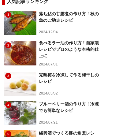
人気記事ランキング
落ち鮎の甘露煮の作り方！秋の
1
魚のご馳走レシピ
2024/12/04
食べるラー油の作り方！自家製
2
レシピでプロのような本格的仕
上に
2024/07/01
完熟梅を冷凍して作る梅干しの
3
レシピ
2024/05/02
ブルーベリー酒の作り方！冷凍
4
でも簡単なレシピ
2024/07/21
紹興酒でつくる豚の角煮レシ
5