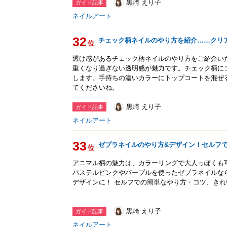
黒崎 えり子
ガイド記事
ネイルアート
32
チェック柄ネイルのやり方を紹介……クリ
位
透け感があるチェック柄ネイルのやり方をご紹介い
重くなり過ぎない透明感が魅力です。チェック柄に
します。手持ちの濃いカラーにトップコートを混ぜ
てくださいね。
黒崎 えり子
ガイド記事
ネイルアート
33
ゼブラネイルのやり方&デザイン！セルフ
位
アニマル柄の魅力は、カラーリングで大人っぽくも
パステルピンクやパープルを使ったゼブラネイルな
デザインに！ セルフでの簡単なやり方・コツ、き
黒崎 えり子
ガイド記事
ネイルアート