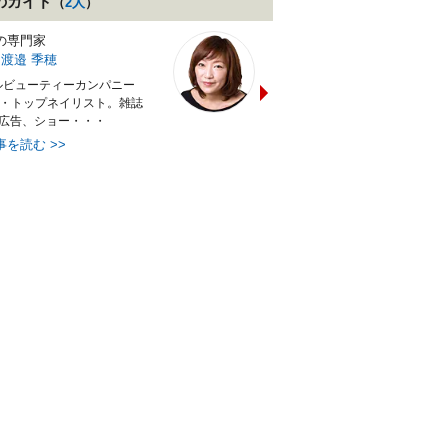
のガイド
（
2
人
）
の専門家
ネイル
の専門家
渡邉 季穂
黒崎 えり子
ガイド
ルビューティーカンパニー
ネイルサロン「erikonail（エリコ
表・トップネイリスト。雑誌
ネイル）」主宰。「黒崎えり子ネ
、広告、ショー・・・
イルビューティ・・・
事を読む
>>
最新記事を読む
>>