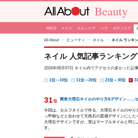
Beauty
MICO
メイク
スキンケア
ヘア
ボディケア
All About
ビューティ
ネイル
ネイル ランキ
ネイル 人気記事ランキング
2026年08月07日
ネイル
内でアクセスの多かった記
1位～10位
11位～20位
21位～30位
3
31
簡単大理石ネイルのやり方&デザイン……
位
今回は、セルフネイルで作る、大理石ネイルのやり
っ甲柄などと合わせて天然石の質感デザインにした
大理石デザインですが、実はマーブルネイルと同じ
す。