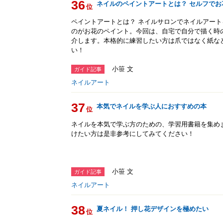
36
ネイルのペイントアートとは？ セルフでお
位
ペイントアートとは？ ネイルサロンでネイルアー
のがお花のペイント。今回は、自宅で自分で描く時
介します。本格的に練習したい方は爪ではなく紙な
い！
小笹 文
ガイド記事
ネイルアート
37
本気でネイルを学ぶ人におすすめの本
位
ネイルを本気で学ぶ方のための、学習用書籍を集め
けたい方は是非参考にしてみてください！
小笹 文
ガイド記事
ネイルアート
38
夏ネイル！ 押し花デザインを極めたい
位