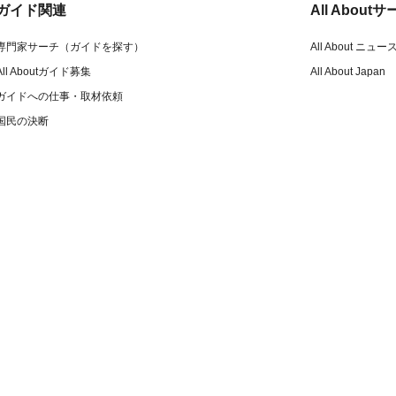
ガイド関連
All Abou
専門家サーチ（ガイドを探す）
All About ニュー
All Aboutガイド募集
All About Japan
ガイドへの仕事・取材依頼
国民の決断