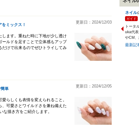
ネイル
ネイル
ガイド
更新日：2024/12/03
アをミックス！
トータ
uka代
たします。重ねた時に下地が少し透け
やCM
ゴールドを足すことで立体感もアップ
最新記
るだけで出来るのでぜひトライしてみ
更新日：2024/12/05
で簡単
可愛らしくも表情を変えられること。
ら、可愛さとワイルドさを兼ね備えた
れいな描き方をご紹介します。