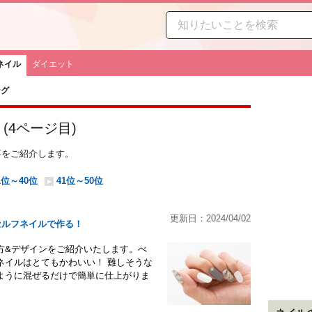
ネイル
ダイエット
ング
(
4
ページ目)
事をご紹介します。
1位～40位
41位～50位
更新日：2024/04/02
セルフネイルで作る！
方&デザインをご紹介いたします。べ
ネイルはとてもかわいい！ 難しそうな
ように混ぜるだけで簡単に仕上がりま