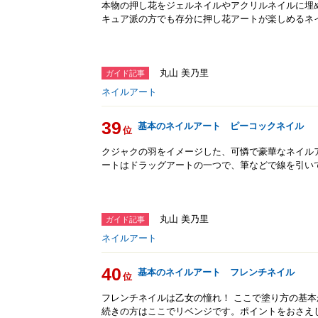
本物の押し花をジェルネイルやアクリルネイルに埋
キュア派の方でも存分に押し花アートが楽しめるネ
丸山 美乃里
ガイド記事
ネイルアート
39
基本のネイルアート ピーコックネイル
位
クジャクの羽をイメージした、可憐で豪華なネイル
ートはドラッグアートの一つで、筆などで線を引い
丸山 美乃里
ガイド記事
ネイルアート
40
基本のネイルアート フレンチネイル
位
フレンチネイルは乙女の憧れ！ ここで塗り方の基
続きの方はここでリベンジです。ポイントをおさえ