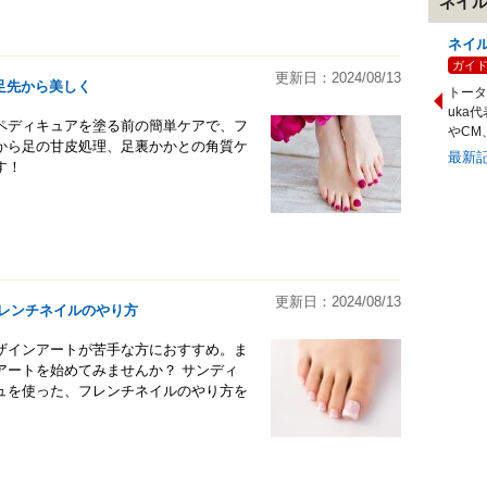
ネイ
ネイ
ガイ
更新日：2024/08/13
足先から美しく
トー
uka
ペディキュアを塗る前の簡単ケアで、フ
やCM
から足の甘皮処理、足裏かかとの角質ケ
最新
す！
更新日：2024/08/13
レンチネイルのやり方
ザインアートが苦手な方におすすめ。ま
アートを始めてみませんか？ サンディ
ュを使った、フレンチネイルのやり方を