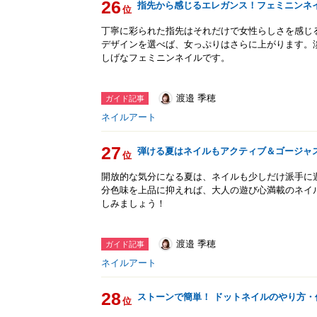
26
指先から感じるエレガンス！フェミニンネ
位
丁寧に彩られた指先はそれだけで女性らしさを感じ
デザインを選べば、女っぷりはさらに上がります。
しげなフェミニンネイルです。
渡邉 季穂
ガイド記事
ネイルアート
27
弾ける夏はネイルもアクティブ＆ゴージャ
位
開放的な気分になる夏は、ネイルも少しだけ派手に
分色味を上品に抑えれば、大人の遊び心満載のネイ
しみましょう！
渡邉 季穂
ガイド記事
ネイルアート
28
ストーンで簡単！ ドットネイルのやり方・
位