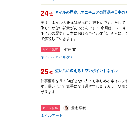
24
ネイルの歴史…マニキュアの語源や日本の
位
実は、ネイルの発祥は紀元前に遡るんです。そして
像もつかない背景があったんです！ 今回は、マニ
ネイルの歴史と日本におけるネイル文化、さらに、
て解説していきます。
小笹 文
ガイド記事
ネイル・ネイルケア
25
短い爪に映える！ワンポイントネイル
位
仕事柄爪を長く伸ばせない人でも楽しめるネイルデ
す。長い爪だと派手になり過ぎてしまうカラーやモ
がります。
渡邉 季穂
ガイド記事
ネイルアート