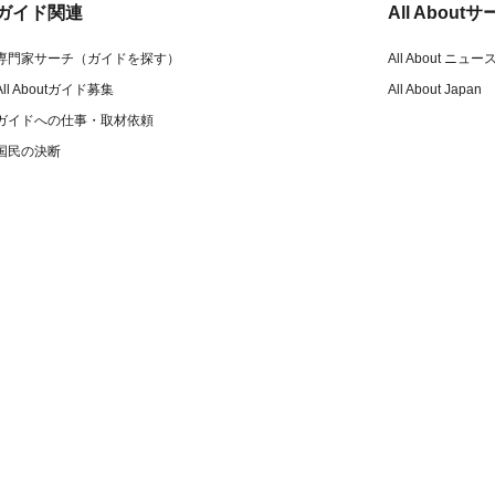
ガイド関連
All Abou
専門家サーチ（ガイドを探す）
All About ニュー
All Aboutガイド募集
All About Japan
ガイドへの仕事・取材依頼
国民の決断