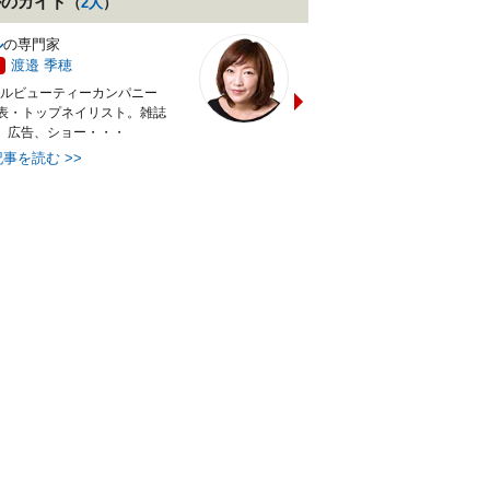
ル
のガイド
（
2
人
）
ル
の専門家
ネイル
の専門家
渡邉 季穂
黒崎 えり子
ド
ガイド
タルビューティーカンパニー
ネイルサロン「erikonail（エリコ
代表・トップネイリスト。雑誌
ネイル）」主宰。「黒崎えり子ネ
、広告、ショー・・・
イルビューティ・・・
記事を読む
>>
最新記事を読む
>>