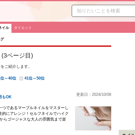
ネイル
ダイエット
ング
(
3
ページ目)
事をご紹介します。
1位～40位
41位～50位
更新日：2024/10/08
もOK
一つであるマーブルネイルをマスターし
性的にアレンジ！セルフネイルでハイク
気からゴージャスな大人の雰囲気まで楽