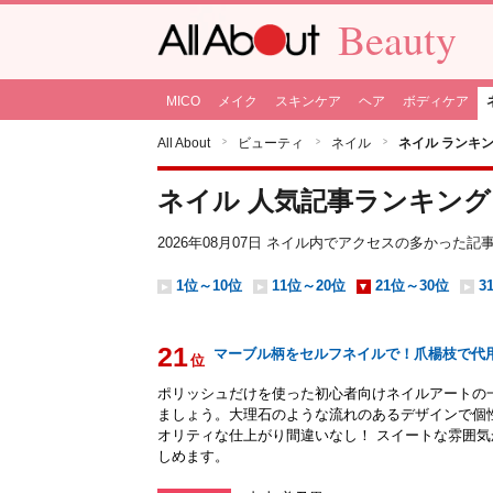
Beauty
MICO
メイク
スキンケア
ヘア
ボディケア
All About
ビューティ
ネイル
ネイル ランキ
ネイル 人気記事ランキング
2026年08月07日
ネイル
内でアクセスの多かった記
1位～10位
11位～20位
21位～30位
3
21
マーブル柄をセルフネイルで！爪楊枝で代用
位
ポリッシュだけを使った初心者向けネイルアートの
ましょう。大理石のような流れのあるデザインで個
オリティな仕上がり間違いなし！ スイートな雰囲
しめます。