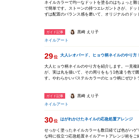
ネイルカラーで均一なドットを塗るのはちょっと難
で簡単です。ストーンの持つエレガントさが、ドッ
ずは配置のバランス感を磨いて、オリジナルのドッ
黒崎 えり子
ガイド記事
ネイルアート
29
大人レオパード、ヒョウ柄ネイルのやり方
位
大人ヒョウ柄ネイルのやり方を紹介します。一見複
が、実は丸を描いて、その周りをもう1色違う色で
す。やわらかいパステルカラーのヒョウ柄にぜひト
黒崎 えり子
ガイド記事
ネイルアート
30
はがれかけたネイルの応急処置アレンジ
位
せっかく塗ったネイルカラーも数日経てば色がハゲ
な時に役立つ応急処置ネイルアートアレンジ術をご紹