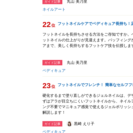
丸山 美乃里
ガイド記事
ネイルアート
22
フットネイルケアでペディキュア長持ち！
位
フットネイルを長持ちさせる方法をご存知ですか。
ットネイルの仕上がりが見違えます。バッフィング
アまで、美しく長持ちするフットケア技を伝授しま
丸山 美乃里
ガイド記事
ペディキュア
23
フットネイルでフレンチ！ 簡単なセルフフ
位
硬化するまで塗り直しができるジェルネイルは、デ
ずはアラが目立ちにくいフットネイルから、ネイル
ング不要でマニキュア感覚で使えるジェルポリッシ
解説します！
黒崎 えり子
ガイド記事
ペディキュア