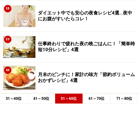
58
ダイエット中でも安心の夜食レシピ4選…夜中
にお腹がすいたらコレ！
59
仕事終わりで疲れた夜の晩ごはんに！「簡単時
短10分レシピ」4選
60
月末のピンチに！家計の味方「節約ボリューム
おかずレシピ」4選
31～40位
41～50位
51～60位
61～70位
71～80位