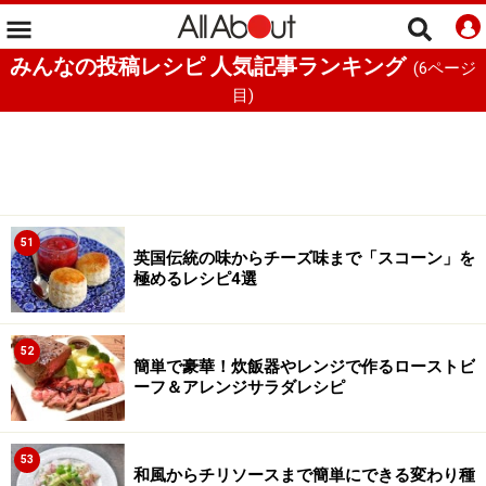
みんなの投稿レシピ 人気記事ランキング
(
6
ページ
目)
51
英国伝統の味からチーズ味まで「スコーン」を
極めるレシピ4選
52
簡単で豪華！炊飯器やレンジで作るローストビ
ーフ＆アレンジサラダレシピ
53
和風からチリソースまで簡単にできる変わり種