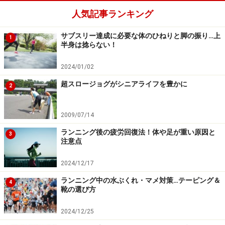
人気記事ランキング
サブスリー達成に必要な体のひねりと脚の振り…上
1
半身は捻らない！
2024/01/02
超スロージョグがシニアライフを豊かに
2
2009/07/14
ランニング後の疲労回復法！体や足が重い原因と
3
注意点
2024/12/17
ランニング中の水ぶくれ・マメ対策…テーピング＆
4
靴の選び方
2024/12/25