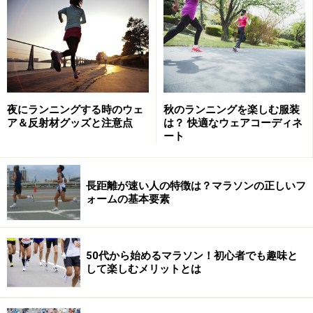
皮膚の皮をテーピングで厚くしてマメ予防
ウオノメ、タコはパッドで予防する
夜にランニングする時のウェ
秋のランニングを楽しむ服装
ア＆反射材グッズと注意点
は？ 快適なウェアコーディネ
マラソンで足の裏のマメに泣く……
ート
足のマメで印象に残るのは、浅利純子さんのアトランタ
五輪です。1995年に東京国際女子マラソンで四谷の坂で
長距離が速い人の特徴は？マラソンの正しいフ
の転倒から驚異的な追い込みを見せ、アトランタ五輪代
ォームの基本要素
表となりました。競り合いに強く、五輪での活躍が期待
されましたが17位に。その原因がマメだったのです。レ
ース後の浅利選手のシューズは、水泡が破れて滲み出し
50代から始めるマラソン！初心者でも趣味と
して楽しむメリットとは
た血に赤く染まっていました。
後のコメントから、浅利選手はこの日急に靴下をはか