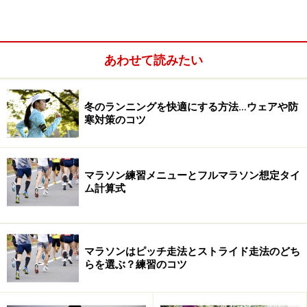
び
あわせて読みたい
冬のランニングを快適にする方法…ウェアや防
寒対策のコツ
マラソン練習メニューとフルマラソン想定タイ
ム計算式
マメ予防のテクニック3：通気性の良いシューズを
シューズの馴らし履きは？
マラソンはピッチ走法とストライド走法のどち
シューズと足の間の摩擦を減らす油をさす
らを選ぶ？練習のコツ
足の指と指の間にできるマメ予防には5本指ソックスを
ソール部分に滑り止めがついているタイプもある