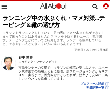
ランニング中の水ぶくれ・マメ対策…テ
ーピング＆靴の選び方
マラソンやランニングをしていて、足の裏にマメや水ぶくれができてし
まって困ったことはありませんか？ マメを予防するシューズ、靴下選
び、テーピングほかについてご紹介します。ランナーを観察している
と、できやすい人とできにくい人の違いもあるようです。
更新日：
2024年12月25日
谷中 博史
ジョギング・マラソン ガイド
市民ランナーの立場で、マラソンの幅広い楽しみ方を、スポー
ツ東洋医学の効用とともに提唱。超スロージョギングからサブ
スリー実現まで、固定観念にとらわれず、効率よく安全に、楽
しいノウハウを追求しています。
プロフィール詳細
執筆記事一覧