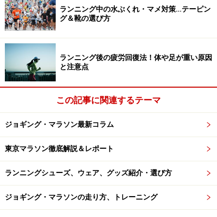
ランニング中の水ぶくれ・マメ対策…テーピン
ず、素足でシューズを履いて走ったとありました。おま
グ＆靴の選び方
けにシューズのアウター素材が給水時の水で濡れにくい
ように、撥水性の素材だったということでした。
ランニング後の疲労回復法！体や足が重い原因
と注意点
箱根の山もマメ作り
この記事に関連するテーマ
もうひとつ印象に残るのは、箱根駅伝で山下り6区の早
稲田大学の選手。最初はよかったのですが、最後はふら
ジョギング・マラソン最新コラム
ふらになってしまったときのこと。中継点にたどり着い
た選手の足裏はベロリと皮が剥けていました。並大抵の
東京マラソン徹底解説＆レポート
痛さではなかったろうと感服してしまいましたが、やは
りこの選手にしても、なんらかの原因があったと考えら
ランニングシューズ、ウェア、グッズ紹介・選び方
れます。
ジョギング・マラソンの走り方、トレーニング
最も考えられるのは、靴紐の調節かフォームです。テレ