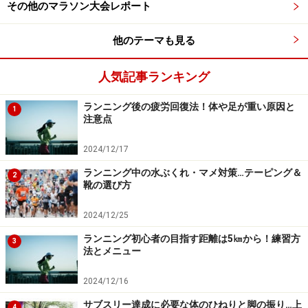
その他のマラソン大会レポート
ビなどで見ていると思いますが、山下りは急カーブの連
続です。そのコーナーをスピードを上げて走り抜けると
他のテーマも見る
横に重力がかかります。靴の中で足が横滑りするわけで
す。山下りには横滑りしないように靴紐の締め具合を調
人気記事ランキング
節することと、抵抗のないようなフォーム、なるべく直
線に近いコース取りが必要です。
ランニング後の疲労回復法！体や足が重い原因と
1
注意点
2024/12/17
「走れすぎ」でマメができてしまった
ランニング中の水ぶくれ・マメ対策…テーピング＆
2
靴の選び方
筆者も何回かマメを作ったことがありますが最も印象に
残っているのは、大田原マラソンでのことです。過去最
2024/12/25
速のペースぐらいで走っていたのですが、15kmぐらいか
ランニング初心者の目指す距離は5㎞から！練習方
3
ら親指に痛みを感じだし、30km手前では皮が破れてシュ
法とメニュー
ーズは血染め。フォームがおかしくなり膝も痛め、つい
2024/12/16
に歩いたり走ったりになってゴールしました。
サブスリー達成に必要な体のひねりと脚の振り…上
4