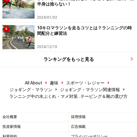
半身は捻らない！
その原因は「走れすぎ」でした。とにかく絶好調で、い
つになく強い蹴りでどんどんスピードを上げてしまった
2024/01/02
のが原因です。まったく何が災いするかわかりません。
10キロマラソンを走るコツとは？ランニングの時
5
間配分と練習法
つくづくマラソンは難しいと思います。だから面白いん
ですが。もっとも、この翌日につくばマラソンを完走し
2024/12/10
ているので、マメはちゃんと手当をすればすぐに歩いた
ランキングをもっと見る
り走ったりできる範疇の故障だといえます。でもやっぱ
り走りには大きく影響するので、予防や対策はとってお
くに越したことはありません。
>
>
>
All About
趣味
スポーツ・レジャー
>
>
ジョギング・マラソン
ジョギング・マラソン関連情報
ランニング中の水ぶくれ・マメ対策…テーピング＆靴の選び方
会社概要
採用情報
投資家情報
広告掲載
利用規約
プライバシーポリシー