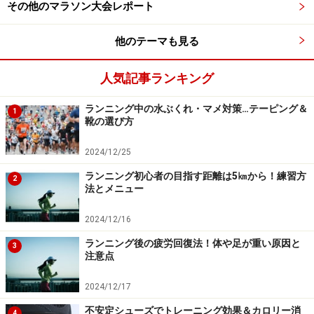
その他のマラソン大会レポート
グは、役立ちます。
他のテーマも見る
進化を心拍数でチェック
人気記事ランキング
心拍トレーニングの良さは、効率や安全面だけではあり
ランニング中の水ぶくれ・マメ対策…テーピング＆
1
ません。運動能力が高まれば、同じ運動をしても心拍数
靴の選び方
が減少します。運動によって心拍数が減少するというこ
2024/12/25
とは、活動する筋肉が要求する運動に必要な栄養や酸素
ランニング初心者の目指す距離は5㎞から！練習方
を少ない心拍運動で運べるということです。心臓の拍出
2
法とメニュー
力が強化されたり、血管が発達して心臓が楽に血液を送
り出せたりするようになるためです。以前と同じ心拍数
2024/12/16
ならより高い記録を発揮できるようになります。
ランニング後の疲労回復法！体や足が重い原因と
3
注意点
このように、自分の運動能力の進化を客観的に判断でき
2024/12/17
るわけです。これはトレーニングを続ける上でモチベー
不安定シューズでトレーニング効果＆カロリー消
4