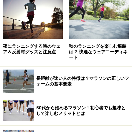
こうした運動の強度に連動している心臓の働きの変化
は、脈拍に素直に現れます。この脈拍の動きを監視して
いれば、LT値のポイントを判定でき、効率的なトレーニ
ングを可能にするというわけです。
夜にランニングする時のウェ
秋のランニングを楽しむ服装
ア＆反射材グッズと注意点
は？ 快適なウェアコーディネ
＜目次＞
ート
ダイエットも心拍トレーニングで効率的に
進化を心拍数でチェック
長距離が速い人の特徴は？マラソンの正しいフ
ォームの基本要素
心拍数を測る方法
ハートレートモニターも進化
心拍トレーニングの実際
50代から始めるマラソン！初心者でも趣味と
して楽しむメリットとは
最大心拍数とは？
運動目的によって変わる目標心拍数