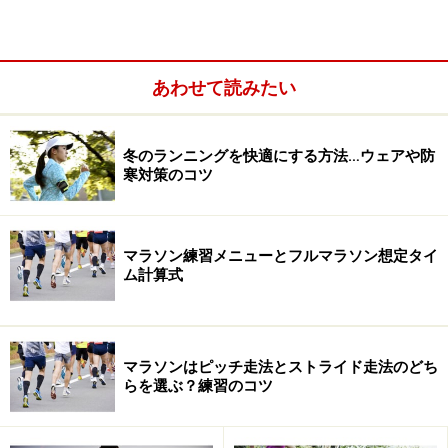
う、ギリギリのポイントがLT値というものです。
あわせて読みたい
冬のランニングを快適にする方法…ウェアや防
寒対策のコツ
マラソン練習メニューとフルマラソン想定タイ
ム計算式
マラソンはピッチ走法とストライド走法のどち
らを選ぶ？練習のコツ
1kmを何分何秒で走ったかではなく、何拍の心拍数で走った
かがトレーニングの目標管理には重要になる