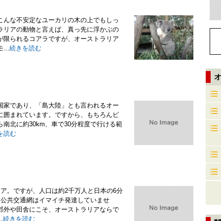
こんな不安定なユーカリの木の上でもしっ
ラリアの動物と言えば、真っ先に浮かぶの
が限られるコアラですが、オーストラリア
..
続きを読む
国家であり、「島大陸」とも言われるオー
に囲まれています。ですから、もちろんビ
南北に約30km、車で30分程度で行ける範
を読む
ア。ですが、人口は約2千万人と日本の6分
と公共交通網はイマイチ発達していませ
郊外や田舎にこそ、オーストラリアならで
.
続きを読む