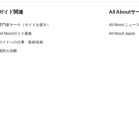
ガイド関連
All Abou
専門家サーチ（ガイドを探す）
All About ニュー
All Aboutガイド募集
All About Japan
ガイドへの仕事・取材依頼
国民の決断