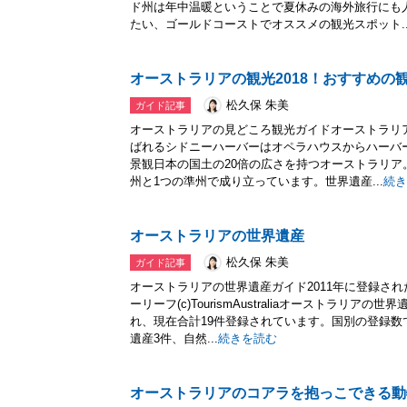
ド州は年中温暖ということで夏休みの海外旅行にも
たい、ゴールドコーストでオススメの観光スポット..
オーストラリアの観光2018！おすすめの
松久保 朱美
ガイド記事
オーストラリアの見どころ観光ガイドオーストラリ
ばれるシドニーハーバーはオペラハウスからハーバ
景観日本の国土の20倍の広さを持つオーストラリア
州と1つの準州で成り立っています。世界遺産...
続き
オーストラリアの世界遺産
松久保 朱美
ガイド記事
オーストラリアの世界遺産ガイド2011年に登録さ
ーリーフ(c)TourismAustraliaオーストラリア
れ、現在合計19件登録されています。国別の登録数
遺産3件、自然...
続きを読む
オーストラリアのコアラを抱っこできる動