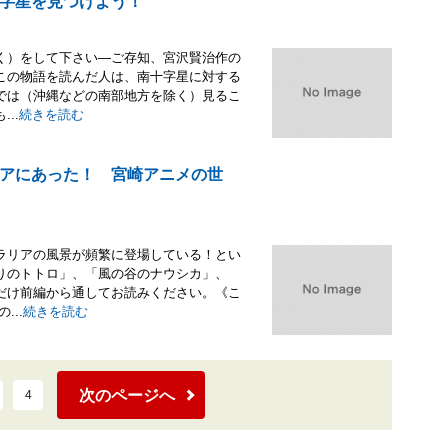
字星を見つけよう！
く）をして下さい―ご存知、宮沢賢治作の
この物語を読んだ人は、南十字星に対する
では（沖縄などの南部地方を除く）見るこ
..
続きを読む
アにあった！ 宮崎アニメの世
ラリアの風景が頻繁に登場している！とい
りのトトロ」、「風の谷のナウシカ」、
だけ前編から通してお読みください。《こ
..
続きを読む
次のページへ
4