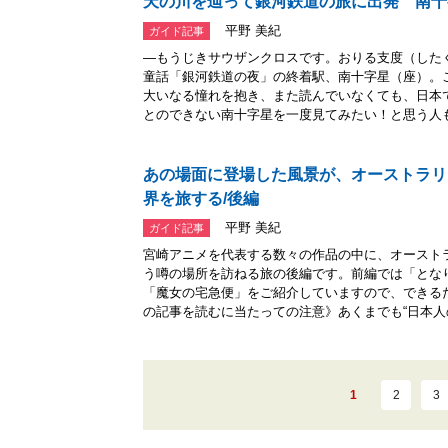
天の川を辿って銀河鉄道の旅に出発 南十
平野 美紀
ガイド記事
―もうじきサウザンクロスです。おりる支度（した
童話「銀河鉄道の夜」の終着駅、南十字星（座）。
大いなる憧れを抱き、また読んでいなくても、日本
とのできない南十字星を一度見てみたい！と思う人も.
あの場面に登場した風景が、オーストラリ
界を旅する/後編
平野 美紀
ガイド記事
宮崎アニメを代表する数々の作品の中に、オースト
う噂の場所を訪ねる旅の後編です。前編では「とな
「魔女の宅急便」をご紹介していますので、できる
の記事を読むに当たっての注意》あくまでも“日本人の.
1
2
3