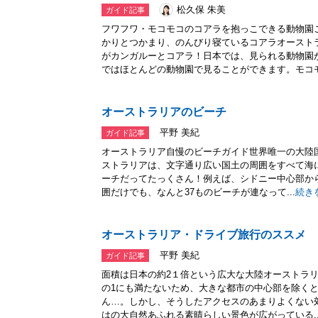
松久保 朱美
ガイド記事
フワフワ・モコモコのコアラを抱っこできる動物園
かりとつかまり、のんびり寝ているコアラオースト
がカンガルーとコアラ！日本では、見られる動物園
ではほとんどの動物園で見ることができます。モコモ.
オーストラリアのビーチ
平野 美紀
ガイド記事
オーストラリア自慢のビーチガイド世界唯一の大陸
ストラリアは、文字通り広い国土の周囲をすべて海
ーチだってたっくさん！例えば、シドニー中心部から
囲だけでも、なんと37ものビーチが連なって...
続き
オーストラリア・ドライブ旅行のススメ
平野 美紀
ガイド記事
面積は日本の約2１倍という広大な大陸オーストラリ
の1にも満たないため、大きな都市の中心部を除く
ん…。しかし、そうしたアクセスのあまりよくない
はの大自然あふれる素晴らしい景色が広がっている..