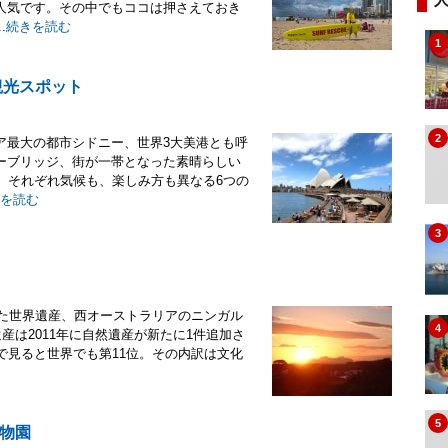
人気です。その中でもココは押さえておき
.
続きを読む
1
観光スポット
2
ア最大の都市シドニー、世界3大美港とも呼
ーブリッジ、街が一帯となった素晴らしい
。それぞれ気候も、楽しみ方も異なる6つの
を読む
3
れた世界遺産、西オーストラリアのニンガル
4
の世界遺産は2011年に自然遺産が新たに1件追加さ
で見ると世界でも第11位。その内訳は文化
5
物園