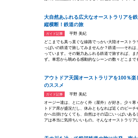
大自然あふれる広大なオーストラリアを鉄
縦横断！鉄道の旅
平野 美紀
ガイド記事
どこまでも真っ直ぐな線路でっかい大陸オーストラ
っぱいの鉄道で旅してみませんか？鉄道――それは
っています。その魅力あふれる鉄道で旅すれば、ま
ず。車窓から眺める感動的なシーンの数々どこまでも.
アウトドア天国オーストラリアを100％
のススメ
平野 美紀
ガイド記事
オージー達は、とにかく外（屋外）が好き。少々寒
トドア席が盛況だし、休みともなれば近くのビーチ
かへ出掛けなくても、自然はその辺にいっぱいある
アは本当に気持ちいいもの。そんなオーストラリアは.