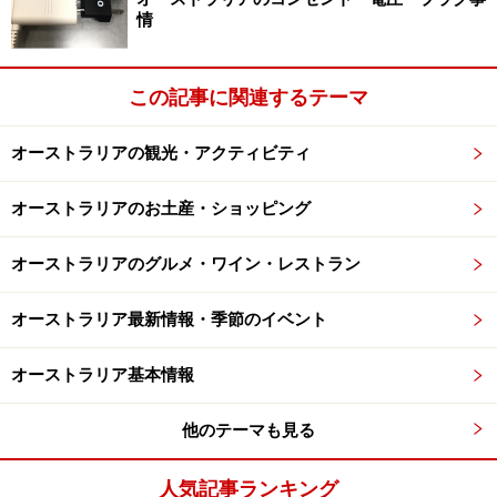
情
（ー）
いのだそう。
えは
こち
ら
この記事に関連するテーマ
※印の単語は、アメリカの田舎(?)、または昔のイギリス(?)で使われる
オーストラリアの観光・アクティビティ
（使われていた）こともあるようですが、真相は不明…。
※記事内容は執筆時点のものです。最新の内容をご確認くださ
オーストラリアのお土産・ショッピング
い。
※海外を訪れる際には最新情報の入手に努め、「
外務省 海外安全
オーストラリアのグルメ・ワイン・レストラン
ホームページ
」を確認するなど、安全確保に十分注意を払ってく
ださい。
オーストラリア最新情報・季節のイベント
次のページへ
1
/
10
オーストラリア基本情報
他のテーマも見る
人気記事ランキング