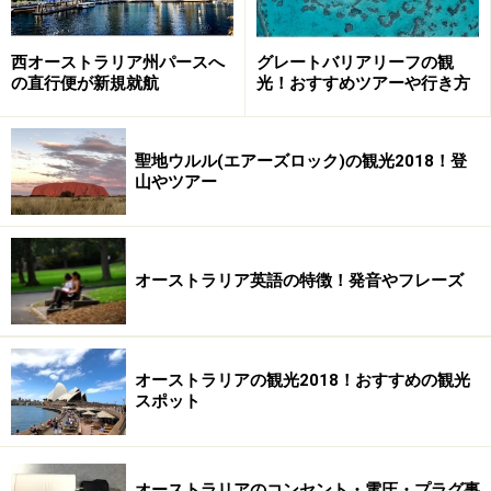
ー
で、どこの家にもあるはず。
こち
ら
西オーストラリア州パースへ
グレートバリアリーフの観
の直行便が新規就航
光！おすすめツアーや行き方
ボグオ
BOGOF
倹約家にはとくにうれしい！
⇒
答
フ
日本ではこういうやり方って
えは
あまりないかも？？
こち
聖地ウルル(エアーズロック)の観光2018！登
山やツアー
ら
ドゥー
doona
ほとんどの人は、一日の終わ
⇒
答
ナ
りにこれを使うはず。
えは
オーストラリア英語の特徴！発音やフレーズ
こち
ら
ビッ
big smoke
想像すると、それはたしかに
⇒
答
※
オーストラリアの観光2018！おすすめの観光
グ・ス
そんな風に見えてきます。
えは
スポット
モーク
こち
ら
ユニ
Uni
日本はここへ行く人の率が高
⇒
答
オーストラリアのコンセント・電圧・プラグ事