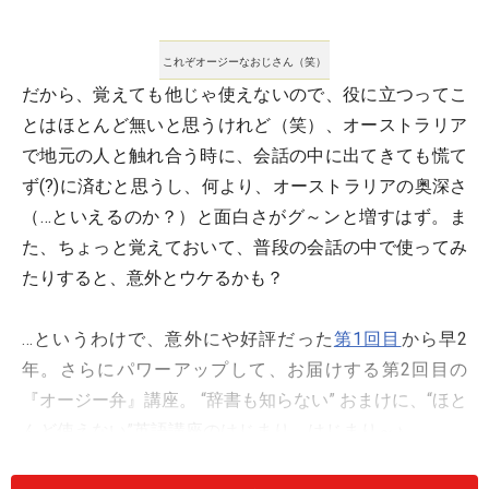
これぞオージーなおじさん（笑）
だから、覚えても他じゃ使えないので、役に立つってこ
とはほとんど無いと思うけれど（笑）、オーストラリア
で地元の人と触れ合う時に、会話の中に出てきても慌て
ず(?)に済むと思うし、何より、オーストラリアの奥深さ
（…といえるのか？）と面白さがグ～ンと増すはず。ま
た、ちょっと覚えておいて、普段の会話の中で使ってみ
たりすると、意外とウケるかも？
…というわけで、意外にや好評だった
第1回目
から早2
年。さらにパワーアップして、お届けする第2回目の
『オージー弁』講座。 “辞書も知らない” おまけに、“ほと
んど使えない”英語講座のはじまり、はじまり～♪