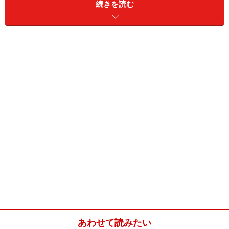
続きを読む
この意味わかりますか？
第2回目は、クイズ形式にしてみました！オージー弁で
は、本来の単語とは、まったく違った意味で使われてい
るものもあります。だから、なおさら厄介…（苦笑）。
さて、あなたはこの単語の意味、わかりますか？思いも
かけない答えに、きっと仰天(?)し、大笑いすることウケ
アイです。
読み方
単語（綴り）
ヒント
答
（発
音）
ブラジ
bludger
女性の下着の…じゃなくて、
⇒
答
※
ャー
オージー達は自分のことを言
えは
あわせて読みたい
ったりもします。
こち