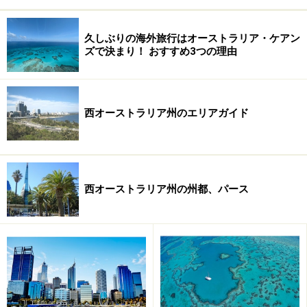
ら
久しぶりの海外旅行はオーストラリア・ケアン
ガーボ
garbo
あなたの町にもいつもやって
⇒
答
ズで決まり！ おすすめ3つの理由
来ています…ってか、来ない
えは
と困ります。。
こち
ら
西オーストラリア州のエリアガイド
サーボ
servo
これと関係深いものが、最近
⇒
答
ー/セ
高騰していますね…。
えは
ルボー
こち
ら
西オーストラリア州の州都、パース
ドケッ
docket
オーストラリアでは、本来の
⇒
答
ト
意味とは違う(?)ものを指しま
えは
す。税金対策には欠かせませ
こち
ん！
ら
マンチ
manchester
都市名ではありません
⇒
答
ェスタ
（笑）。日常欠かせないもの
えは