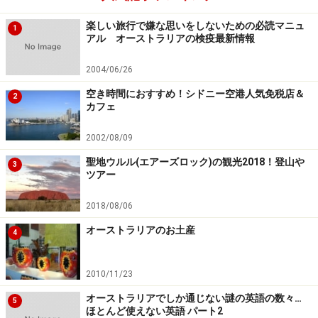
楽しい旅行で嫌な思いをしないための必読マニュ
1
アル オーストラリアの検疫最新情報
2004/06/26
空き時間におすすめ！シドニー空港人気免税店＆
2
カフェ
2002/08/09
聖地ウルル(エアーズロック)の観光2018！登山や
3
ツアー
2018/08/06
オーストラリアのお土産
4
2010/11/23
オーストラリアでしか通じない謎の英語の数々…
5
ほとんど使えない英語 パート2