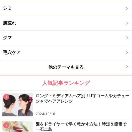
シミ
肌荒れ
クマ
毛穴ケア
他のテーマも見る
人気記事ランキング
ロング・ミディアムヘア別！U字コームやカチュー
1
シャでヘアアレンジ
2024/10/18
髪をドライヤーで早く乾かす方法！時短＆節電で
2
一石二鳥