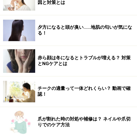
因と対策とは
夕方になると頭が臭い……地肌の匂いが気にな
る！
赤ら顔は冬になるとトラブルが増える？ 対策
とNGケアとは
チークの適量って一体どれくらい？ 動画で確
認！
爪が割れた時の対処や補修は？ ネイルや爪切
りでのケア方法