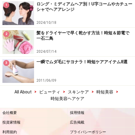
ロング・ミディアムヘア別！U字コームやカチュー
1
シャでヘアアレンジ
2024/10/18
髪をドライヤーで早く乾かす方法！時短＆節電で
2
一石二鳥
2024/07/14
一瞬でムダ毛にサヨナラ！時短ケアアイテム8選
3
2011/06/09
>
>
>
>
All About
ビューティ
スキンケア
時短美容
時短美容ヘアケア
会社概要
採用情報
投資家情報
広告掲載
利用規約
プライバシーポリシー