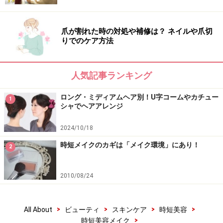
■アイメイク
アイシャドウを塗る時は、使う指を変えることで色も混
爪が割れた時の対処や補修は？ ネイルや爪切
ざらず、きれいなグラデーションを作ることができま
りでのケア方法
す。まず、ベースとなる薄いカラーのアイシャドウを中
指に取り、アイホール（上まぶたの目のくぼみ）まで伸
人気記事ランキング
ばします。次に、締め色となる濃いカラーのアイシャド
ウを薬指に取り、上まぶたのキワに伸ばします。さら
ロング・ミディアムヘア別！U字コームやカチュー
1
に、下まぶたに色をのせる場合は、より小回りの利く小
シャでヘアアレンジ
指を使いましょう。
2024/10/18
手間のかかりがちなまつ毛メイクも、指先の出番。カー
時短メイクのカギは「メイク環境」にあり！
2
ル力の高いマスカラを塗ったら、マスカラが乾く直前に
まつ毛を根元から持ち上げるように指を当てて、そのま
2010/08/24
ま10～20秒キープして。程良い圧と体温で、ビューラー
なしでも自然にカールアップさせることができます。
>
>
>
>
All About
ビューティ
スキンケア
時短美容
>
時短美容メイク