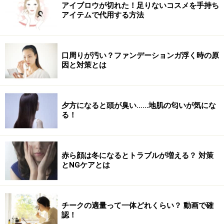
アイブロウが切れた！足りないコスメを手持ち
アイテムで代用する方法
その日の肌の調子を手で感じながらメイクができるの
で、微妙な変化にも気づきやすいというメリットもあり
ますよ。ウェットティッシュなどを使って、指先を清潔
口周りが汚い？ファンデーションガ浮く時の原
にしながら行うのがおすすめです。
因と対策とは
■肌・ベース
BBクリームを、人差し指、中指、薬指の腹の部分を使っ
夕方になると頭が臭い……地肌の匂いが気にな
る！
て伸ばします。頬や額といった広い面から塗り始め、顔
の内側から外側に向かって伸ばすのがポイント。こうす
れば、人の目線が行きがちな広い面はしっかりカバーし
赤ら顔は冬になるとトラブルが増える？ 対策
つつ、動きが多く崩れやすい細部は薄塗りという理想的
とNGケアとは
なグラデーションになり、自然な立体感を演出できま
す。目元や口元、小鼻のまわりなど細かい部分は指先で
トントンとなじませて。
チークの適量って一体どれくらい？ 動画で確
認！