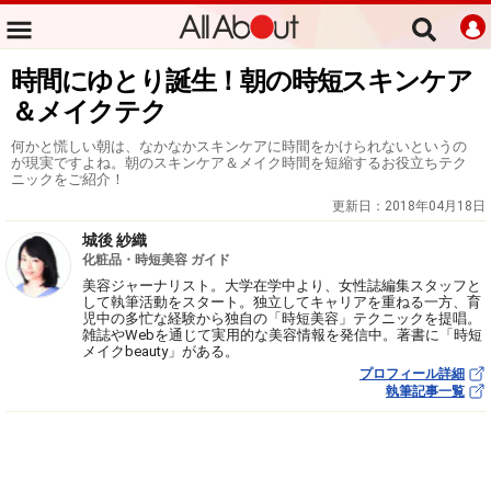
時間にゆとり誕生！朝の時短スキンケア
＆メイクテク
何かと慌しい朝は、なかなかスキンケアに時間をかけられないというの
が現実ですよね。朝のスキンケア＆メイク時間を短縮するお役立ちテク
ニックをご紹介！
更新日：
2018年04月18日
城後 紗織
化粧品・時短美容 ガイド
美容ジャーナリスト。大学在学中より、女性誌編集スタッフと
して執筆活動をスタート。独立してキャリアを重ねる一方、育
児中の多忙な経験から独自の「時短美容」テクニックを提唱。
雑誌やWebを通じて実用的な美容情報を発信中。著書に「時短
メイクbeauty」がある。
プロフィール詳細
執筆記事一覧