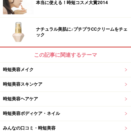
手の形は「ヤッホー」という時のように
本当に使える！時短コスメ大賞2014
忙しくて時間がないと「乳液やクリームもパパッとつけ
ナチュラル美肌に♪プチプラCCクリームをチェ
て終わり！」という人も多いかもしれませんが、それで
ック
はもったいない！ せっかくなのでひと手間加えて、リ
フトアップ効果を狙ってみませんか？
この記事に関連するテーマ
両手の親指以外の4本の指をそろえ、人差し指の側面を
時短美容メイク
ほうれい線の上に、親指はあごの下に添わせます。その
まま、軽く頬を引き上げるようにして人差し指をゆっく
時短美容スキンケア
りと外側に移動させて。最後は耳の前で止め、手のひら
を開きます。これを3回繰り返しましょう。肌がシャキ
時短美容ヘアケア
ッと引き上がるとともに、リンパの流れも良くなってむ
くみも取れますよ。
時短美容ボディケア・ネイル
みんなの口コミ・時短美容