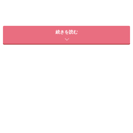
続きを読む
朝は顔を洗わない!?ふきとり美容で化粧ノ
リの良い肌に
写真左から、ズボラボ「朝用ふき取り化粧水シート」35枚入
り／850円（税抜）とエテュセ「ふきとりピーリングシート
N」45枚入り／850円（税抜）。起きてすぐふくだけで一気
に保湿までカバー
寝ている間に分泌された汗や皮脂、肌についたホコリな