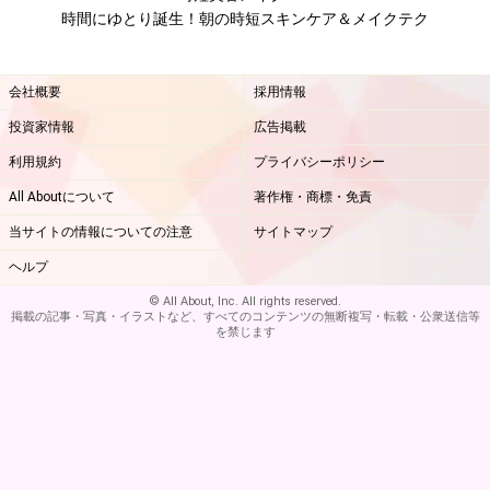
眉メイクも、眉マスカラやパウダーチップ式のアイブロ
時間にゆとり誕生！朝の時短スキンケア＆メイクテク
ウでサッと眉毛をなぞるだけで、きちんと感を演出でき
ます。眉が薄い人は、時間のある時にあらかじめ眉ティ
会社概要
採用情報
ントでベースを仕込んでおくのも良いですね。
投資家情報
広告掲載
利用規約
プライバシーポリシー
■チーク
発色や持ちの良い、クリームチークが便利。中指、薬指
All Aboutについて
著作権・商標・免責
の腹の部分に取り、黒目から真下におろしたラインと小
当サイトの情報についての注意
サイトマップ
鼻から真横にのばしたラインが交わるポイントを起点
ヘルプ
に、やや斜め上に向かってポンポンとなじませます。
© All About, Inc. All rights reserved.
掲載の記事・写真・イラストなど、すべてのコンテンツの無断複写・転載・公衆送信等
を禁じます
■リップ
唇の中央部分にリップカラーを塗ったら、そのまま指先
でポンポンと外側に向かってぼかすだけ。内側からじゅ
わっとにじみ出るような、自然な血色感あふれる唇を作
ることができます。