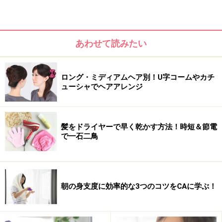
どを落とすのは、朝のケアとして必要なステップ。で
も、慌ただしい朝に洗顔料を泡立てて洗顔するのは正直
いって面倒ではありますよね。それなら思い切って、顔
あわせて読みたい
を洗わないという選択肢だってあります。
ロング・ミディアムヘア別！U字コームやカチ
ューシャでヘアアレンジ
髪をドライヤーで早く乾かす方法！時短＆節電
で一石二鳥
朝の身支度に効率的な3つのコツをCAに学ぶ！
強い味方になってくれるのは、顔用のふきとりシートで