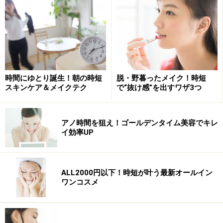
す。ふくだけで手軽にさっぱりできるから、わざわざ洗
面所に行かなくても大丈夫。汚れや古い角質をしっかり
絡め取ることができるという、ふきとりならではのメリ
ットもあります。
ただし、摩擦は肌にとって大きなダメージになるので、
時間にゆとり誕生！朝の時短
脱・野暮ったメイク！時短
ゴシゴシこするのは厳禁！ やさしくすべらせるだけ
スキンケア＆メイクテク
で“抜け感”を出すワザ3つ
で、肌表面の汚れは十分に落とせます。シートがなけれ
ば、ふきとり化粧水をコットンに含ませて使ってもOKで
アノ時間を狙え！ゴールデンタイム美容でキレ
す。
イ効率UP
たったの10秒！“ヤッホー塗り”でリフトア
ALL2000円以下！時短が叶う最新オールイン
ップ
ワンコスメ