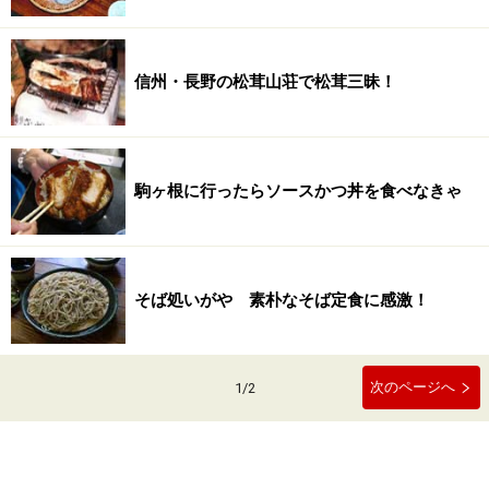
信州・長野の松茸山荘で松茸三昧！
駒ヶ根に行ったらソースかつ丼を食べなきゃ
そば処いがや 素朴なそば定食に感激！
次のページへ
1
/
2