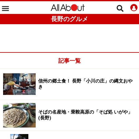
長野のグルメ
記事一覧
信州の郷土食！ 長野「小川の庄」の縄文おや
き
そばの名産地・乗鞍高原の「そば処 いがや」
(長野)