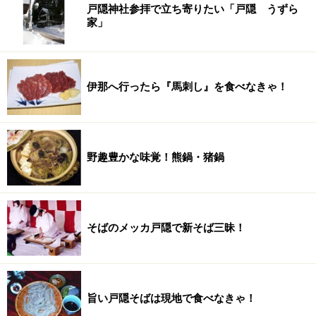
戸隠神社参拝で立ち寄りたい「戸隠 うずら
家」
伊那へ行ったら『馬刺し』を食べなきゃ！
野趣豊かな味覚！熊鍋・猪鍋
そばのメッカ戸隠で新そば三昧！
旨い戸隠そばは現地で食べなきゃ！