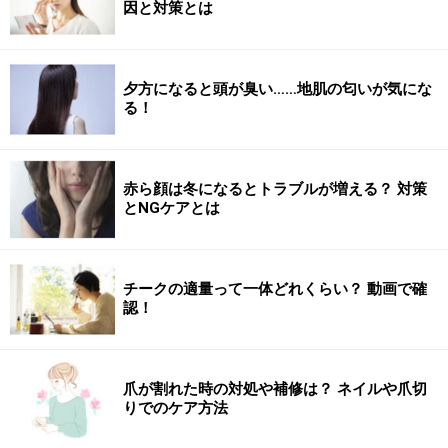
因と対策とは
夕方になると頭が臭い……地肌の匂いが気にな
る！
赤ら顔は冬になるとトラブルが増える？ 対策
とNGケアとは
チークの適量って一体どれくらい？ 動画で確
認！
爪が割れた時の対処や補修は？ ネイルや爪切
りでのケア方法