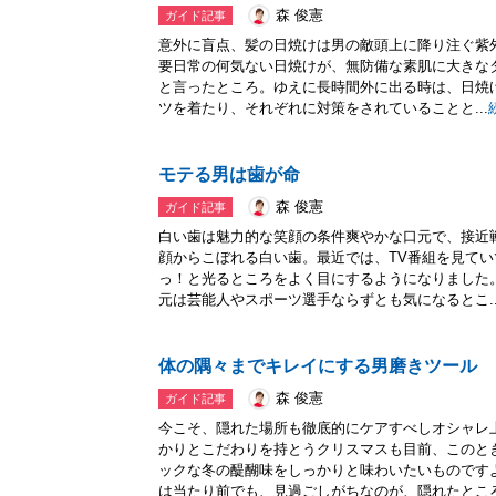
森 俊憲
ガイド記事
意外に盲点、髪の日焼けは男の敵頭上に降り注ぐ紫外
要日常の何気ない日焼けが、無防備な素肌に大きな
と言ったところ。ゆえに長時間外に出る時は、日焼
ツを着たり、それぞれに対策をされていることと...
モテる男は歯が命
森 俊憲
ガイド記事
白い歯は魅力的な笑顔の条件爽やかな口元で、接近
顔からこぼれる白い歯。最近では、TV番組を見て
っ！と光るところをよく目にするようになりました
元は芸能人やスポーツ選手ならずとも気になるとこ..
体の隅々までキレイにする男磨きツール
森 俊憲
ガイド記事
今こそ、隠れた場所も徹底的にケアすべしオシャレ
かりとこだわりを持とうクリスマスも目前、このと
ックな冬の醍醐味をしっかりと味わいたいものです
は当たり前でも、見過ごしがちなのが、隠れたところ.