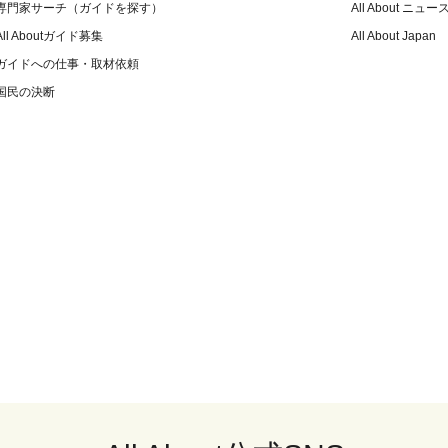
専門家サーチ（ガイドを探す）
All About ニュー
All Aboutガイド募集
All About Japan
ガイドへの仕事・取材依頼
国民の決断