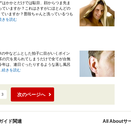
アはかかとだけでは駄目、顔からつま先ま
っていますか？これはさすがにほとんどの
きていますか？普段ちゃんと洗っているつも
続きを読む
車の中などふとした拍子に目がいくポイン
耳の穴を見られてしまうだけで全てが台無
今年は、連日ぐったりするような蒸し風呂
.
続きを読む
次のページへ
3
ガイド関連
All Abou