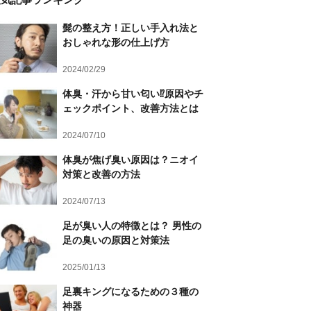
髭の整え方！正しい手入れ法と
おしゃれな形の仕上げ方
2024/02/29
体臭・汗から甘い匂い⁉原因やチ
ェックポイント、改善方法とは
2024/07/10
体臭が焦げ臭い原因は？ニオイ
対策と改善の方法
2024/07/13
足が臭い人の特徴とは？ 男性の
足の臭いの原因と対策法
2025/01/13
足裏キングになるための３種の
神器