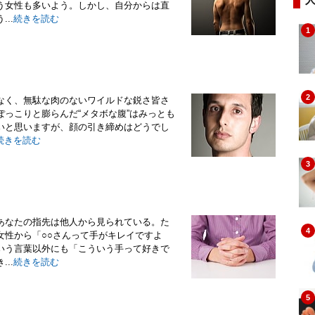
う女性も多いよう。しかし、自分からは直
..
続きを読む
1
2
なく、無駄な肉のないワイルドな鋭さ皆さ
っこりと膨らんだ“メタボな腹”はみっとも
いと思いますが、顔の引き締めはどうでし
続きを読む
3
あなたの指先は他人から見られている。た
4
女性から「○○さんって手がキレイですよ
いう言葉以外にも「こういう手って好きで
..
続きを読む
5