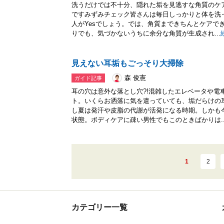
洗うだけでは不十分、隠れた垢を見逃すな角質のケ
ですみずみチェック皆さんは毎日しっかりと体を洗
人がYesでしょう。では、角質まできちんとケアで
りでも、気づかないうちに余分な角質が生成され...
見えない耳垢もごっそり大掃除
森 俊憲
ガイド記事
耳の穴は意外な落とし穴?!混雑したエレベータや電
ト。いくらお洒落に気を遣っていても、垢だらけの
し夏は発汗や皮脂の代謝が活発になる時期。しかも
状態。ボディケアに疎い男性でもこのときばかりは..
1
2
カテゴリー一覧