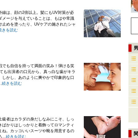
線は、顔の2倍以上。髪にもUV対策が必
ダメージを与えていることは、もはや常識
け止めを塗ったり、UVケアの施されたシャ
続きを読む
戦でも自信を持って満面の笑み！弾ける笑
いても出演者の口元から、真っ白な歯がキラ
。しかし、あのように爽やかで印象的な口
.
続きを読む
上級者はカラダの身だしなみにこそ、しっ
きばかりはしっかりと着飾ってロマンティ
よね。カッコいいスーツや靴を用意するの
..
続きを読む