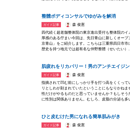
整體ボディコンサルでゆがみを解消
森 俊憲
ガイド記事
四代続く超老舗整体院の東京進出受付も整体院のイ
厚感のある佇まい今回は、先日青山に新しくオープ
京青山」をご紹介します。こちらは三重県四日市市
歴史を持つ地元では超有名な仲野整體（せいたい）..
肌疲れをリカバリー！男のアンチエイジン
森 俊憲
ガイド記事
指摘されて凹む前にしっかり手を打つ高をくくって
リとしわが刻まれていたということにもなりかねま
性だけがやるものだと思っていませんか？もしそう
に性別は関係ありません。むしろ、皮脂の分泌も多い.
ひと皮むけた男になれる簡単肌みがき
森 俊憲
ガイド記事