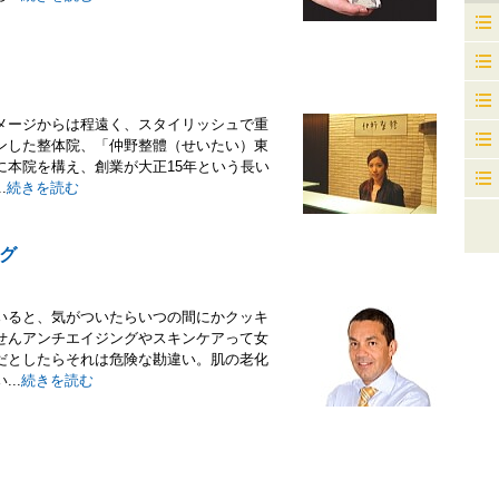
メージからは程遠く、スタイリッシュで重
ンした整体院、「仲野整體（せいたい）東
に本院を構え、創業が大正15年という長い
.
続きを読む
グ
いると、気がついたらいつの間にかクッキ
せんアンチエイジングやスキンケアって女
だとしたらそれは危険な勘違い。肌の老化
..
続きを読む