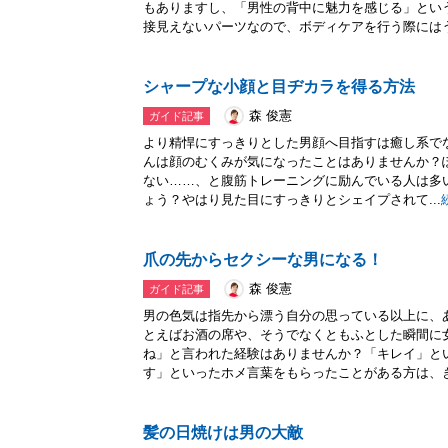
もありますし、「男性の背中に魅力を感じる」とい
接見えないパーツなので、ボディケアを行う際にはう.
シャープな小顔と目ヂカラを得る方法
森 俊憲
ガイド記事
より精悍にすっきりとした男顔へ目指すは癒し系で
んは顔のむくみが気になったことはありませんか？ぽ
ない……、と腹筋トレーニングに励んでいる人は多
ょう？やはり見た目にすっきりとシェイプされて...
爪の先からセクシーな男になる！
森 俊憲
ガイド記事
男の色気は指先から漂う自分の思っている以上に、
とえばお酒の席や、そうでなくともふとした瞬間に
ね」と言われた経験はありませんか？「キレイ」と
す」といったホメ言葉をもらったことがある方は、き.
髪の日焼けは男の大敵