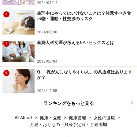
2024/03/14
生理中にやってはいけないことは？注意すべき食
3
べ物・運動・性交渉のリスク
2024/08/30
産婦人科女医が考えるいいセックスとは
4
2018/06/04
Q. 「乳がんになりやすい人」の共通点はあります
5
か？
2024/12/05
ランキングをもっと見る
>
>
>
>
All About
健康・医療
健康管理
女性の健康
月経・おりもの・月経予定日・月経周期