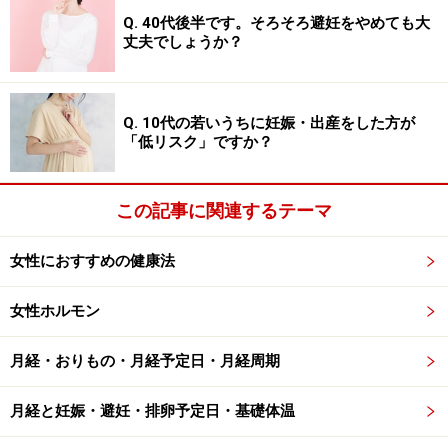
月経期は水分が失われやすく、しかも脂分も少ないので
Q. 40代後半です。そろそろ避妊をやめても大
丈夫でしょうか？
カサカサしがち。黄体期ではお肌の水分量に対して、皮
脂の量が多いので化粧が崩れやすい原因となってしまう
のです。
Q. 10代の若いうちに妊娠・出産をした方が
「低リスク」ですか？
月経リズムにあわせたスキンケア
この記事に関連するテーマ
月経期には体温が低かったり血行が悪くなったりするこ
とで顔色もくすみがち。さらに水分も失われやすく脂分
女性におすすめの健康法
も少ないので、どうしても乾燥しがちになる上に、皮膚
女性ホルモン
のバリア機能が低下し、敏感になっています。
月経・おりもの・月経予定日・月経周期
水分、脂分ともに十分補給して、さらに栄養と血流を改
善するような軽い運動をすることがオススメです。
月経と妊娠・避妊・排卵予定日・基礎体温