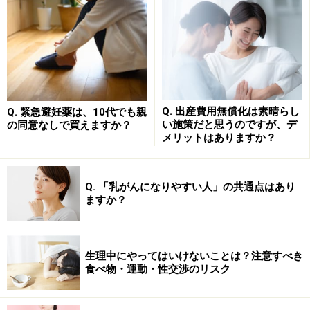
もと顔の皮膚は非常に薄く、なんと一番薄いまぶたは
0.6mm弱。足の裏の皮膚が2mmもあることを考えると、
その薄さが分かると思います。変化が出やすい皮膚とし
て、顔は最も月経の影響を受けやすい場所ともいえるの
です。
Q. 出産費用無償化は素晴らし
Q. 緊急避妊薬は、10代でも親
い施策だと思うのですが、デ
の同意なしで買えますか？
メリットはありますか？
乾燥するのは月経期、お化粧が崩れやすい
のは黄体期？
Q. 「乳がんになりやすい人」の共通点はあり
皮膚の表面には「皮脂膜」という膜があり、ちょうどラ
ますか？
ップの役割で皮膚の水分を逃さないようにしています。
この膜は主に汗腺から分泌される水分と皮脂腺から分泌
される脂分が皮膚の表面でミックスされたもの。水分量
生理中にやってはいけないことは？注意すべき
と脂分の比率がうまくいかないと、お肌の状態が思わし
食べ物・運動・性交渉のリスク
くなくなると考えられます。