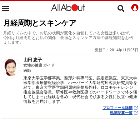
月経周期とスキンケア
月経リズムの中で、お肌の状態が変化を自覚している女性は多いはず。
今回は月経周期とお肌の関係、最適なスキンケア方法の基礎知識をお伝
えします。
更新日：
2014年11月05日
山田 恵子
女性の健康 ガイド
医師
東京大学医学部卒業。整形外科専門医、認定産業医。東京大学
医学部医療情報経済学、ハーバード大学研究所客員研究員等を
経て、東京大学医学部附属病院整形外科。ロコモチャレンジ！
推進協議会委員。研修医や救急医療でのハードワークで体を壊
してしまった経験を含め、現代社会で頑張る女性に役立つ健康
情報をお届けします。
プロフィール詳細
執筆記事一覧