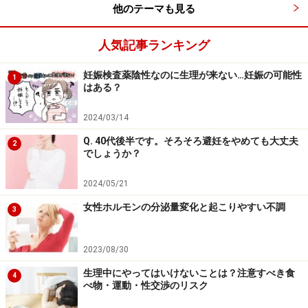
卵胞期は比較的安定しているので、自分にあったいつも
他のテーマも見る
のスキンケアをしましょう。
人気記事ランキング
黄体期は体温が高く血行も良いので、やや赤みを帯びた
妊娠検査薬陰性なのに生理が来ない…妊娠の可能性
1
明るい顔色になりますが、水分と脂分のバランスが悪く
はある？
少しべとつきがち。ニキビや吹き出物も出やすくなりま
2024/03/14
す。十分に水分を補給すると共に、この時期は全身がむ
くみやすくなるので、過剰な塩分やお酒は控えるように
Q. 40代後半です。そろそろ避妊をやめても大丈夫
2
でしょうか？
するのがポイントです。
2024/05/21
女性ホルモンの分泌量変化と起こりやすい不調
※記事内容は執筆時点のものです。最新の内容をご確認くださ
3
い。
※当サイトにおける医師・医療従事者等による情報の提供は、診
断・治療行為ではありません。診断・治療を必要とする方は、適
2023/08/30
切な医療機関での受診をおすすめいたします。記事内容は執筆者
個人の見解によるものであり、全ての方への有効性を保証するも
生理中にやってはいけないことは？注意すべき食
4
のではありません。当サイトで提供する情報に基づいて被ったい
べ物・運動・性交渉のリスク
かなる損害についても、当社、各ガイド、その他当社と契約した