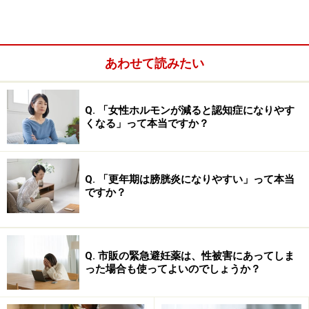
あわせて読みたい
Q. 「女性ホルモンが減ると認知症になりやす
くなる」って本当ですか？
さらに皮膚は月経リズムの影響も受けています。当然と
いえば当然ですが皮膚の温度ひとつとってみても、低温
期（卵胞期）は低く、高温期（黄体期）は高くなりま
Q. 「更年期は膀胱炎になりやすい」って本当
す。
ですか？
一番気になる顔の場合も月経リズムとは切り離せませ
ん。例えば「顔色」はメラニン色素やカロチンなどの色
Q. 市販の緊急避妊薬は、性被害にあってしま
をもつ成分と、皮膚のすぐ真下を流れる血流の影響を受
った場合も使ってよいのでしょうか？
けます。月経中は体の血液量が減り血行も悪くなるた
め、顔色が悪くなってしまうことが考えられます。もと