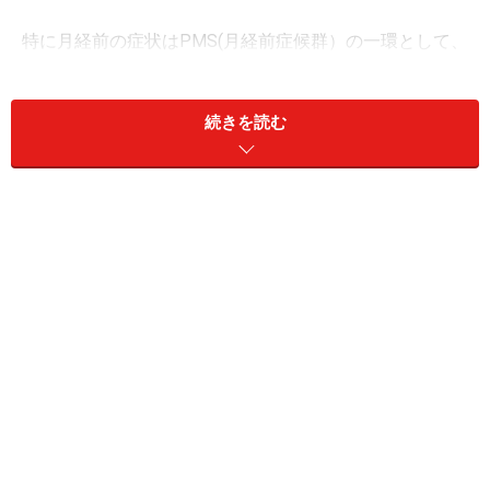
特に月経前の症状はPMS(月経前症候群）の一環として、
ますます精神的な症状をますます悪化させてしまうこと
も。
続きを読む
皮膚は同じように見えても日々新陳代謝を繰り返してい
ます。表皮の細胞は下から押し上げられて皮膚の表面に
上がってきて、約1ヶ月くらいで入れ替わります。それ
が皮脂やほこりと混じり、いわゆるアカとなって剥がれ
落ちているのです。