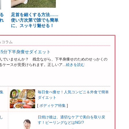
る
足首を細くする方法……
れ
使い方次第で誰でも簡単
に、スッキリ魅せる！
＆コラム
日5分下半身痩せダイエット
んでいませんか？ 残念ながら、下半身痩せのためのせっかくの
ケースが見受けられます。正しいア...
続きを読む
集
毎日食べ痩せ！人気コンビニ＆外食で簡単
ダイエット
[
ボディケア特集
]
し
日焼け後は、適切なケアで美白を取り戻
す！ピーリングなどはNG!?