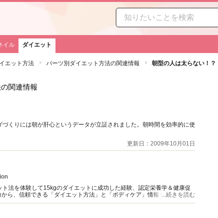
ネイル
ダイエット
イエット方法
パーツ別ダイエット方法の関連情報
朝型の人は太らない！？
法の関連情報
ダづくりには朝が肝心というデータが立証されました。朝時間を効率的に使
更新日：2009年10月01日
ion
ット法を体験して15kgのダイエットに成功した経験、認定栄養学＆健康促
力から、信頼できる「ダイエット方法」と「ボディケア」情報を提供。
...続きを読む
配信中（＊経歴にURL記載）。