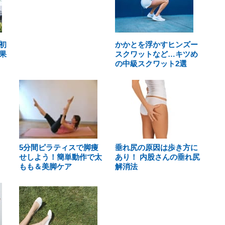
初
かかとを浮かすヒンズー
果
スクワットなど…キツめ
の中級スクワット2選
5分間ピラティスで脚痩
垂れ尻の原因は歩き方に
せしよう！簡単動作で太
あり！ 内股さんの垂れ尻
もも＆美脚ケア
解消法