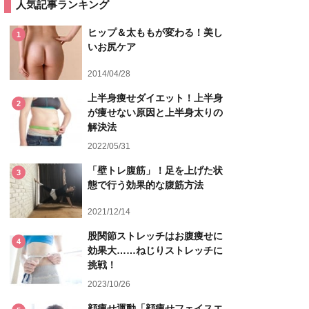
人気記事ランキング
ヒップ＆太ももが変わる！美し
1
いお尻ケア
2014/04/28
上半身痩せダイエット！上半身
2
が痩せない原因と上半身太りの
解決法
2022/05/31
「壁トレ腹筋」！足を上げた状
3
態で行う効果的な腹筋方法
2021/12/14
股関節ストレッチはお腹痩せに
4
効果大……ねじりストレッチに
挑戦！
2023/10/26
顔痩せ運動「顔痩せフェイスエ