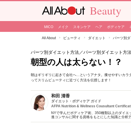
Beauty
MICO
メイク
スキンケア
ヘア
ボディケア
All About
ビューティ
ダイエット
パーツ別ダ
パーツ別ダイエット方法
／パーツ別ダイエット方
朝型の人は太らない！？
朝はギリギリに起きて会社へ…というアナタ。痩せやすいカラ
ってスリムビューティに近づく方法を伝授します！
和田 清香
ダイエット・ボディケア ガイド
AFPA Nutrition & Wellness Cousultant Certificat
NYで学んだボディケア術、350種類以上のダイエ
進コンサルに関する資格をもとにした知識と分析
YouTube&インスタグラムでのダイエット動画も