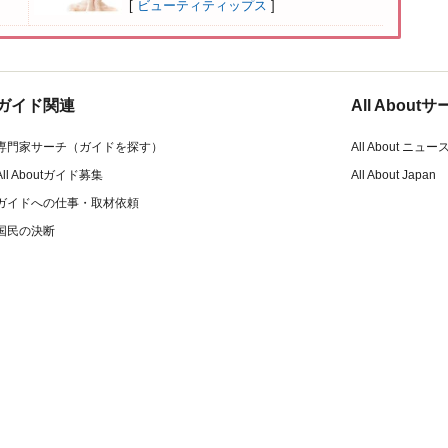
[
ビューティティップス
]
ガイド関連
All Abou
専門家サーチ（ガイドを探す）
All About ニュー
All Aboutガイド募集
All About Japan
ガイドへの仕事・取材依頼
国民の決断