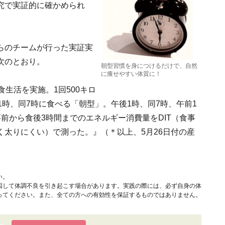
究で実証的に確かめられ
らのチームが行った実証実
次のとおり。
朝型習慣を身につけるだけで、自然
に痩せやすい体質に！
生活を実施。1回500キロ
1時、同7時に食べる「朝型」。午後1時、同7時、午前1
前から食後3時間までのエネルギー消費量をDIT（食事
太りにくい）で測った。』（＊以上、5月26日付の産
い。
因して体調不良を引き起こす場合があります。実践の際には、必ず自身の体
ってください。また、全ての方への有効性を保証するものではありません。