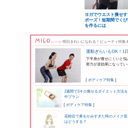
ヨガでウエスト痩せす
ポーズ！短期間でくび
を作るには
明日きれいになれる！ビューティ特集
(ミーコ)
運動ぎらいもOK！1
下半身が痩せにくいと悩
努力が逆効果になっている
[
ボディケア特集
]
2週間で3キロ痩せるダイエット方法＆
中プラン
[
ボディケア特集
]
花粉症で鼻をかみすぎた時のメイク直
はどうする？