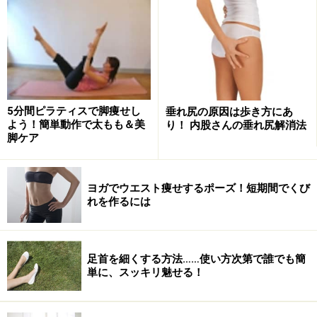
5分間ピラティスで脚痩せし
垂れ尻の原因は歩き方にあ
（１）マットの上で四つん這いになり、背中はまっすぐ
よう！簡単動作で太もも＆美
り！ 内股さんの垂れ尻解消法
に。
脚ケア
この姿勢で＜
息を吸って準備
＞。
ヨガでウエスト痩せするポーズ！短期間でくび
れを作るには
（２）＜
息を吐きながら
＞、背中を丸め、左ヒザを持ち
足首を細くする方法……使い方次第で誰でも簡
上げ、おデコと左ヒザを近づける。
単に、スッキリ魅せる！