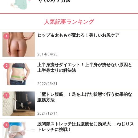
りでのケア方法
人気記事ランキング
ヒップ＆太ももが変わる！美しいお尻ケア
1
2014/04/28
上半身痩せダイエット！上半身が痩せない原因と
2
上半身太りの解決法
2022/05/31
「壁トレ腹筋」！足を上げた状態で行う効果的な
3
腹筋方法
2021/12/14
股関節ストレッチはお腹痩せに効果大……ねじりス
4
トレッチに挑戦！