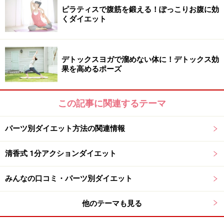
ピラティスで腹筋を鍛える！ぽっこりお腹に効
くダイエット
（３）次に、＜
息を吸いながら
＞、左足を高く持ち上
げ、胸を広げて背骨を伸展し目線は天井へ。
デトックスヨガで溜めない体に！デトックス効
(2)と(3)を交互に５回
繰り返す。
果を高めるポーズ
※腰に痛みを感じる人はお休みします。
この記事に関連するテーマ
（４）左足が終わったら右足も同様に行います。
パーツ別ダイエット方法の関連情報
※記事内容は執筆時点のものです。最新の内容をご確認くださ
清香式 1分アクションダイエット
い。
※ダイエットは個人の体質、また、誤った方法による実践に起因
みんなの口コミ・パーツ別ダイエット
して体調不良を引き起こす場合があります。実践の際には、必ず
自身の体質及び健康状態を十分に考慮したうえで、正しい方法で
おこなってください。また、全ての方への有効性を保証するもの
他のテーマも見る
ではありません。