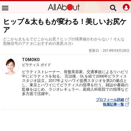
ヒップ＆太ももが変わる！美しいお尻ケ
ア
どこから太ももでどこからお尻？ヒップの境界線がわからない！そんな
危険信号のアナタにおすすめの美尻ヨガ♪
更新日：
2014年04月28日
TOMOKO
ピラティス ガイド
ピラティストレーナー、骨盤美容家。交通事故によるリハビリ
中にピラティスを知る。 完治後、OLを経て2006年ピラティス
スタジオ設立。2017年よりハワイ提携スタジオを第2の拠点と
し、東京とハワイにてピラティスの指導を行う。雑誌や書籍の
監修をはじめ、ラジオレギュラー、産婦人科医院での指導など
多方面で活躍中。
プロフィール詳細
執筆記事一覧