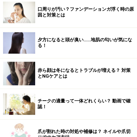
口周りが汚い？ファンデーションガ浮く時の原
因と対策とは
夕方になると頭が臭い……地肌の匂いが気にな
る！
赤ら顔は冬になるとトラブルが増える？ 対策
とNGケアとは
チークの適量って一体どれくらい？ 動画で確
認！
爪が割れた時の対処や補修は？ ネイルや爪切