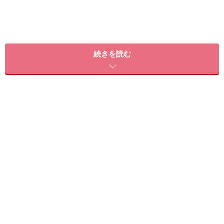
これは、『
臀溝
』と呼ばれる太ももとお尻の境目の溝が
続きを読む
なくなってしまい、垂れてしまっている状態。
臀部の筋
肉を鍛えれば臀溝が復活し、基礎代謝もアップ！
ウエス
トの引き締め効果も期待できるんです。
しなやかなネコのようなボディへ！
見るからにお尻に効きそうなこのポーズ。順序は簡単な
ので今すぐチャレンジです！
【ネコのポーズ アレンジ編】