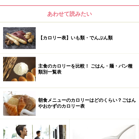
（うど類）うど 茎、水さらし……14kcal
あわせて読みたい
（うど類）やまうど 茎、生……19kcal
【カロリー表】いも類・でんぷん類
えだまめ 生……135kcal
主食のカロリーを比較！ ごはん・麺・パン種
えだまめ ゆで……134kcal
類別一覧表
えだまめ 冷凍……159kcal
朝食メニューのカロリーはどのくらい？ごはん
やおかずのカロリー表
エンダイブ 葉、生……15kcal
（えんどう類）トウミョウ 茎葉 生……31kcal