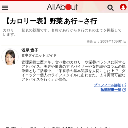
【カロリー表】野菜 あ行～さ行
カロリー一覧表の穀類です。名称があ行からさ行のものまでを掲載して
います。
更新日：
2009年10月01日
浅尾 貴子
食事ダイエット ガイド
管理栄養士歴31年。食べ物のカロリーや栄養バランスに関する
アドバイス、美容や健康のアドバイザーや女性誌やコラムの執
筆業として活躍中。「栄養学の基本知識を大切にした上で、ダ
イエッター個人のライフスタイルにあわせた、より実現可能な
アドバイスを行う」が信条。
プロフィール詳細
執筆記事一覧