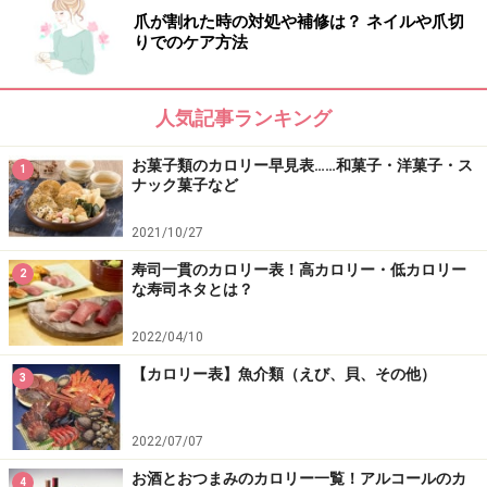
爪が割れた時の対処や補修は？ ネイルや爪切
りでのケア方法
かぶ 漬物 ぬかみそ漬け 根、皮むき……31kcal
（かぼちゃ類）日本かぼちゃ 果実、生……49kcal
人気記事ランキング
お菓子類のカロリー早見表……和菓子・洋菓子・ス
1
ナック菓子など
（かぼちゃ類）日本かぼちゃ 果実、ゆで……60kcal
2021/10/27
（かぼちゃ類）西洋かぼちゃ 果実、生……91kcal
寿司一貫のカロリー表！高カロリー・低カロリー
2
な寿司ネタとは？
（かぼちゃ類）西洋かぼちゃ 果実、ゆで……93kcal
2022/04/10
【カロリー表】魚介類（えび、貝、その他）
3
（かぼちゃ類）西洋かぼちゃ 果実、冷凍……83kcal
2022/07/07
（かぼちゃ類）そうめんかぼちゃ 果実、生……24kcal
お酒とおつまみのカロリー一覧！アルコールのカ
4