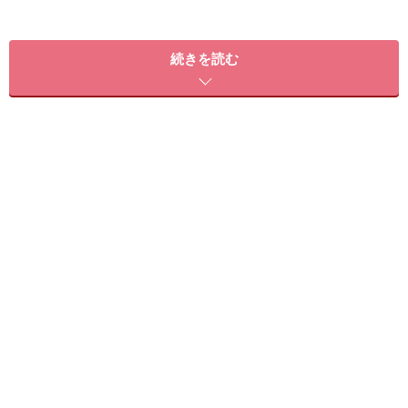
あしたば 茎葉、ゆで……31kcal
続きを読む
アスパラガス 若茎、生……22kcal
アスパラガス 若茎、ゆで……24kcal
アスパラガス 水煮缶詰……22kcal
いんげんまめ 若ざや、生……23kcal
いんげんまめ 若ざや、ゆで……26kcal
（うど類）うど 茎、生……18kcal