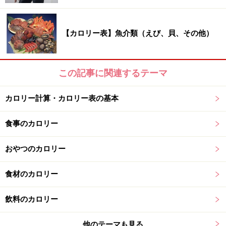
おおさかしろな 葉、生……13kcal
【カロリー表】魚介類（えび、貝、その他）
おおさかしろな 葉、ゆで……17kcal
この記事に関連するテーマ
おおさかしろな 塩漬……22kcal
カロリー計算・カロリー表の基本
食事のカロリー
おかひじき 茎葉、生……13kcal
おやつのカロリー
おかひじき 茎葉、ゆで……17kcal
食材のカロリー
オクラ 果実、生……30kcal
飲料のカロリー
他のテーマも見る