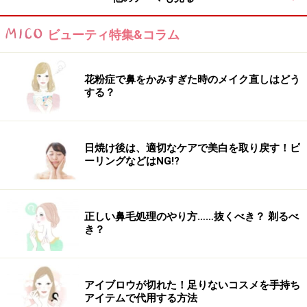
オクラ 果実、ゆで……33kcal
ビューティ特集&コラム
か行（野菜類のカロリー表）
花粉症で鼻をかみすぎた時のメイク直しはどう
する？
かぶ 葉、生……20kcal
かぶ 葉、ゆで……22kcal
日焼け後は、適切なケアで美白を取り戻す！ピ
ーリングなどはNG!?
かぶ 根、皮つき、生……20kcal
正しい鼻毛処理のやり方……抜くべき？ 剃るべ
き？
かぶ 根、皮つき、ゆで……21kcal
かぶ 根、皮むき、生……21kcal
アイブロウが切れた！足りないコスメを手持ち
アイテムで代用する方法