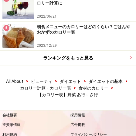
ロリー計算に
からしな 葉、生……26kcal
2022/06/21
朝食メニューのカロリーはどのくらい？ごはんや
5
おかずのカロリー表
からしな 葉、塩漬……36kcal
2023/12/29
カリフラワー 花序、生……27kcal
ランキングをもっと見る
カリフラワー 花序、ゆで……26kcal
>
>
>
>
All About
ビューティ
ダイエット
ダイエットの基本
>
>
カロリー計算・カロリー表
食材のカロリー
【カロリー表】野菜 あ行～さ行
かんぴょう 乾……261kcal
会社概要
採用情報
かんぴょう ゆで……28kcal
投資家情報
広告掲載
利用規約
プライバシーポリシー