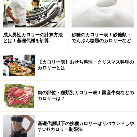
（えんどう類）さやえんどう 若ざや、生……36kcal
（えんどう類）さやえんどう 若ざや、ゆで……34kcal
成人男性カロリーの計算方法
砂糖のカロリー表！砂糖類・
とは！基礎代謝を計算
でんぷん糖類のカロリーなど
（えんどう類）スナップえんどう 若ざや、生……43kcal
【カロリー表】おせち料理・クリスマス料理の
カロリーとは
（えんどう類）グリーンピース 生……93kcal
肉の部位・種類別カロリー表！国産牛肉などの
（えんどう類）グリーンピース ゆで……110kcal
カロリーは？
（えんどう類）グリーンピース 冷凍……98kcal
基礎代謝以下の接種カロリーはリバウンドしや
すい!?カロリー制限法
（えんどう類）グリーンピース 水煮缶詰……98kcal