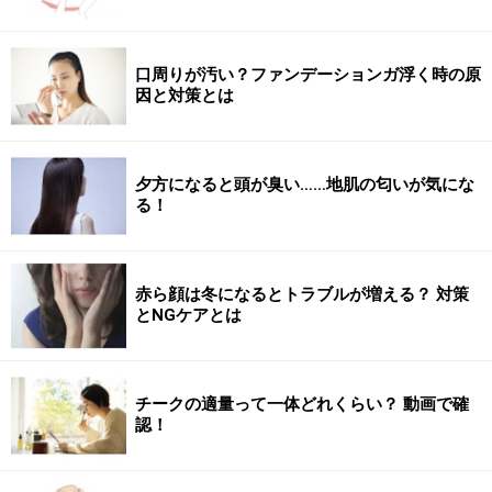
かぶ 根、皮むき、ゆで……22kcal
口周りが汚い？ファンデーションガ浮く時の原
因と対策とは
かぶ 根、皮つき、生……20kcal
かぶ 漬物 塩漬け 葉……29kcal
夕方になると頭が臭い……地肌の匂いが気にな
る！
かぶ 漬物 塩漬け 根、皮つき……23kcal
赤ら顔は冬になるとトラブルが増える？ 対策
とNGケアとは
かぶ 漬物 塩漬け 根、皮むき……21kcal
かぶ 漬物 ぬかみそ漬け 葉……34kcal
チークの適量って一体どれくらい？ 動画で確
認！
かぶ 漬物 ぬかみそ漬け 根、皮つき……28kcal