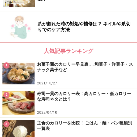
【編集部おすすめの購入サイト】
Amazonで人気のダイエット用品をチェック！
爪が割れた時の対処や補修は？ ネイルや爪切
りでのケア方法
楽天市場で人気のダイエット用品をチェック！
人気記事ランキング
お菓子類のカロリー早見表……和菓子・洋菓子・ス
1
ナック菓子など
2021/10/27
寿司一貫のカロリー表！高カロリー・低カロリー
2
な寿司ネタとは？
2022/04/10
主食のカロリーを比較！ ごはん・麺・パン種類別
3
一覧表