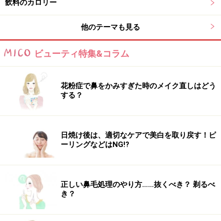
飲料のカロリー
他のテーマも見る
グラニュー糖……15kcal（4g）
ビューティ特集&コラム
ざらめ……19kcal（5g）
花粉症で鼻をかみすぎた時のメイク直しはどう
する？
水あめ……23kcal（7g）
はちみつ……21kcal（7g）
日焼け後は、適切なケアで美白を取り戻す！ピ
ーリングなどはNG!?
出典：文部科学省 科学技術・学術審議会 資源調査分科会
報告「五訂増補日本食品標準成分表」による
正しい鼻毛処理のやり方……抜くべき？ 剃るべ
き？
【関連記事】
【カロリー表】油脂類（動物性・植物性油脂、バター、