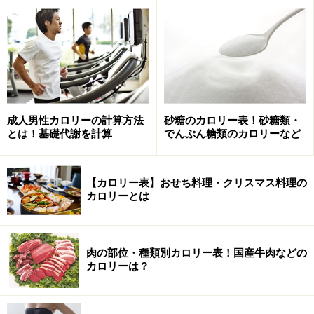
（でんぷん糖類）ぶどう糖 全糖……335kcal
（でんぷん糖類）ぶどう糖 含水結晶……336kcal
（でんぷん糖類）ぶどう糖 無水結晶……367kcal
成人男性カロリーの計算方法
砂糖のカロリー表！砂糖類・
とは！基礎代謝を計算
でんぷん糖類のカロリーなど
（でんぷん糖類）果糖……368kcal
【カロリー表】おせち料理・クリスマス料理の
（でんぷん糖類）異性化液糖……276kcal
カロリーとは
その他糖類のカロリー表
肉の部位・種類別カロリー表！国産牛肉などの
カロリーは？
​​​​​​（その他）はちみつ……294kcal
（その他）メープルシロップ……257kcal