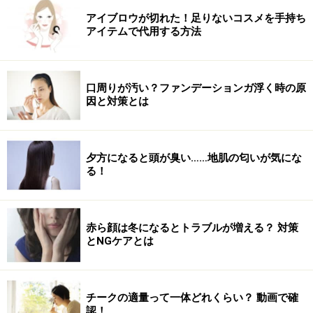
マーガリン）
アイブロウが切れた！足りないコスメを手持ち
アイテムで代用する方法
【カロリー表】魚介類（貝、海老、その他）
主食のカロリーを比較！ ごはん・麺・パン種類別一覧
表
口周りが汚い？ファンデーションガ浮く時の原
因と対策とは
パンとご飯の種類別カロリー表！ どっちが太る？
お酒とおつまみのカロリー一覧！アルコールのカロリー
計算に
夕方になると頭が臭い……地肌の匂いが気にな
る！
※記事内容は執筆時点のものです。最新の内容をご確認くださ
い。
※ダイエットは個人の体質、また、誤った方法による実践に起因
赤ら顔は冬になるとトラブルが増える？ 対策
して体調不良を引き起こす場合があります。実践の際には、必ず
とNGケアとは
自身の体質及び健康状態を十分に考慮したうえで、正しい方法で
おこなってください。また、全ての方への有効性を保証するもの
ではありません。
チークの適量って一体どれくらい？ 動画で確
認！