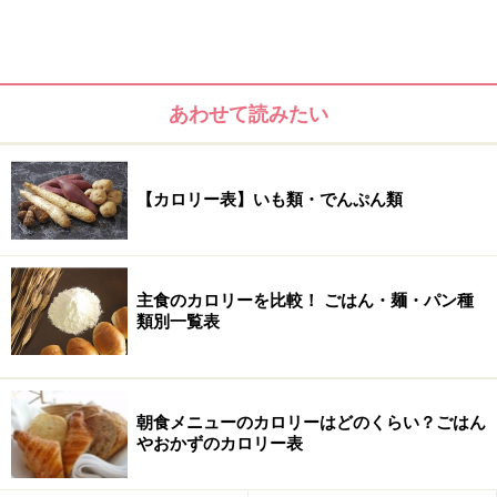
（砂糖類）加工糖 粉糖……386kcal
あわせて読みたい
（砂糖類）液糖 しょ糖型液糖……271kcal
（砂糖類）液糖 転化型液糖コーヒーシュガー……
【カロリー表】いも類・でんぷん類
307kcal
（砂糖類）氷糖みつ……265kcal
主食のカロリーを比較！ ごはん・麺・パン種
類別一覧表
でんぷん糖類のカロリー表
（でんぷん糖類）粉あめ……381kcal
朝食メニューのカロリーはどのくらい？ごはん
やおかずのカロリー表
（でんぷん糖類）水あめ……328kcal