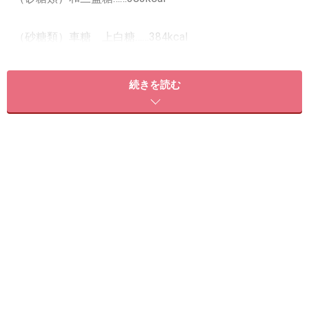
（砂糖類）車糖 上白糖……384kcal
（砂糖類）車糖 三温糖……382kcal
続きを読む
（砂糖類）ざらめ糖 グラニュー糖……387kcal
（砂糖類）ざらめ糖 白ざら糖……357kcal
（砂糖類）ざらめ糖 中ざら糖……357kcal
（砂糖類）加工糖 角砂糖……387kcal
（砂糖類）加工糖 氷砂糖……387kcal
（砂糖類）加工糖 コーヒーシュガー……387kcal