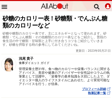
砂糖のカロリー表！砂糖類・でんぷん糖
類のカロリーなど
砂糖や糖類のカロリー表です。主にエネルギーとなって使われます。砂
糖類・でんぷん糖類・その他糖類のカロリー表などをご紹介し、普段の
食生活の中で糖類・甘味類と上手に付き合うコツをご紹介していきま
す。砂糖を摂取する時の参考にしてみてくださいね。
更新日：
2023年05月21日
浅尾 貴子
食事ダイエット ガイド
管理栄養士歴31年。食べ物のカロリーや栄養バランスに関する
アドバイス、美容や健康のアドバイザーや女性誌やコラムの執
筆業として活躍中。「栄養学の基本知識を大切にした上で、ダ
イエッター個人のライフスタイルにあわせた、より実現可能な
アドバイスを行う」が信条。
プロフィール詳細
執筆記事一覧