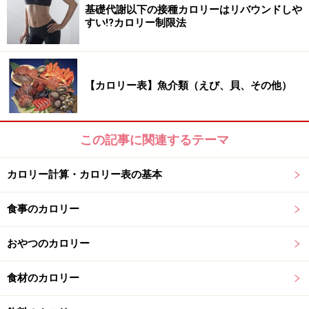
基礎代謝以下の接種カロリーはリバウンドしや
すい!?カロリー制限法
糖類・甘味類と上手に付き合うコツ
【カロリー表】魚介類（えび、貝、その他）
1回あたりの使用重量を減らしてカロリーダウンを！
この記事に関連するテーマ
カロリーの数値は、すべて100gあたりで表記されていま
カロリー計算・カロリー表の基本
す。ダイエッターが本当に気にしたいのは「1回に使う
量」ですよね。同じ小さじ1杯でも、はちみつや水あめ
食事のカロリー
は重量が重たいので、その分だけカロリーもアップする
おやつのカロリー
ので、気をつけたいですね！
食材のカロリー
【糖類・甘味類小さじ1（5ml）あたりのカロリー】
上白糖……12kcal（3g）