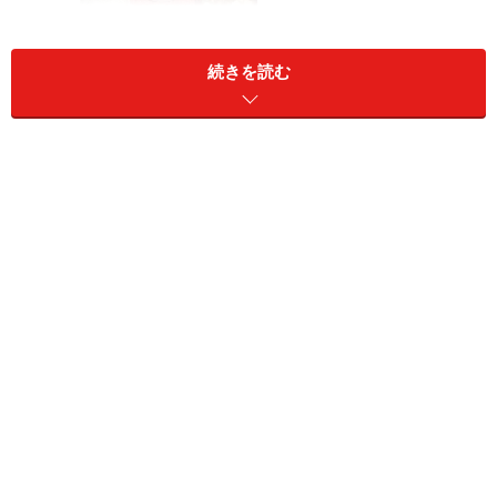
夕食
あっさり豚角煮
続きを読む
長芋蒸しあんかけ
→ （
作り方
）
ナメコ汁
ラフランス
ゴーヤー茶
ごはん 170g
topページ
/
1日目
/
2日目
/3日目
※記事内容は執筆時点のものです。最新の内容をご確認くださ
い。
※衛生面および保存状態に起因して食中毒や体調不良を引き起こ
す場合があります。必ず清潔な状態で、正しい方法で行い、なる
べく早めにお召し上がりください。また、持ち運びの際は保存方
法に注意してください。