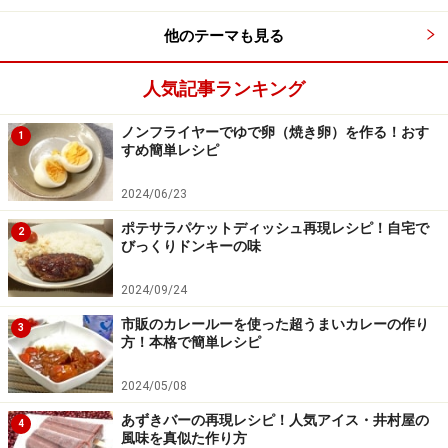
他のテーマも見る
人気記事ランキング
ノンフライヤーでゆで卵（焼き卵）を作る！おす
1
すめ簡単レシピ
2024/06/23
ポテサラパケットディッシュ再現レシピ！自宅で
2
びっくりドンキーの味
2024/09/24
市販のカレールーを使った超うまいカレーの作り
3
方！本格で簡単レシピ
2024/05/08
あずきバーの再現レシピ！人気アイス・井村屋の
4
風味を真似た作り方