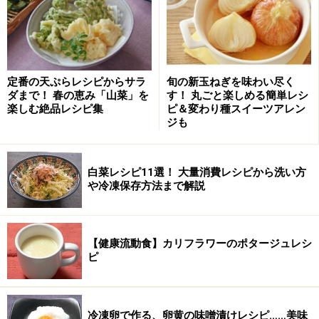
定番の天ぷらレシピからサラ
旬の新玉ねぎを味わい尽く
ダまで！ 春の恵み「山菜」を
す！ 丸ごと楽しめる簡単レシ
楽しむ絶品レシピ集
ピ＆変わり種スイーツアレン
ジも
白菜レシピ11選！ 大量消費レシピから洗い方
や冷凍保存方法まで解説
【健康流動食】カリフラワーのポタージュレシ
ピ
冷凍卵で作る、卵黄の味噌漬けレシピ……美味