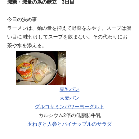
減糖・減量の為の献立 3日目
今日の決め事
ラーメンは、麺の量を抑えて野菜をふやす。スープは濃
い目に 味付けしてスープを飲まない。その代わりにお
茶や水を添える。
朝食
豆乳パン
大麦パン
グルコサミンパワーヨーグルト
カルシウム2倍の低脂肪牛乳
玉ねぎと人参とパイナップルのサラダ