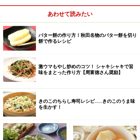
次のページへ
1
/
2
あわせて読みたい
バター餅の作り方！秋田名物のバター餅を切り
餅で作るレシピ
激ウマもやし炒めのコツ！ シャキシャキで旨
味をまとった作り方【周富徳さん奨励】
きのこのちらし寿司レシピ……きのこのうま味
を生かす！