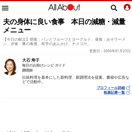
夫の身体に良い食事 本日の減糖・減量
メニュー
【今日の献立】朝食：パンとフルーツとヨーグルト、昼食：みそラーメ
ン、夕食：豚の角煮、長芋のあんかけ、ナメコ汁。
更新日：
2005年01月23日
大石 寿子
毎日のお助けレシピ ガイド
調理師
伝統料理を基本にした新料理、新調理法を提案。書籍や広告な
どで活動中。
プロフィール詳細
執筆記事一覧