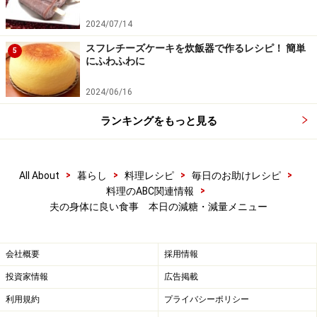
2024/07/14
スフレチーズケーキを炊飯器で作るレシピ！ 簡単
5
にふわふわに
2024/06/16
ランキングをもっと見る
>
>
>
>
All About
暮らし
料理レシピ
毎日のお助けレシピ
>
料理のABC関連情報
夫の身体に良い食事 本日の減糖・減量メニュー
会社概要
採用情報
投資家情報
広告掲載
利用規約
プライバシーポリシー