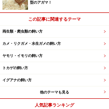
型のアガマ！
できれば、外部式フィルターと上部フィルター
床材（底砂）
この記事に関連するテーマ
特に必要なし
両生類・爬虫類の飼い方
容器内レイアウト
ケース内の3分の1程度を陸地にして、背甲の高さ程度の
カメ・リクガメ・水生ガメの飼い方
水深の水場にする
ヤモリ・イモリの飼い方
餌
トカゲの飼い方
配合飼料でよい
イグアナの飼い方
基本的な世話
いわゆる水生ガメの飼育法さらに
他のテーマも見る
日本でも周年屋外飼育が可能
人気記事ランキング
冬は冬眠が可能