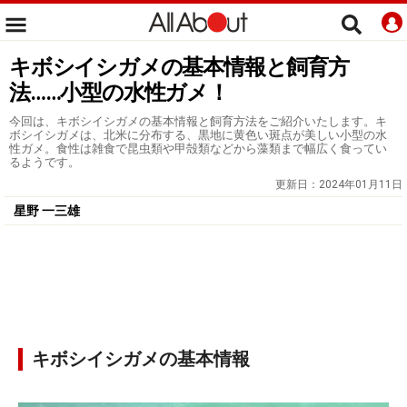
キボシイシガメの基本情報と飼育方
法……小型の水性ガメ！
今回は、キボシイシガメの基本情報と飼育方法をご紹介いたします。キ
ボシイシガメは、北米に分布する、黒地に黄色い斑点が美しい小型の水
性ガメ。食性は雑食で昆虫類や甲殻類などから藻類まで幅広く食ってい
るようです。
更新日：
2024年01月11日
星野 一三雄
キボシイシガメの基本情報