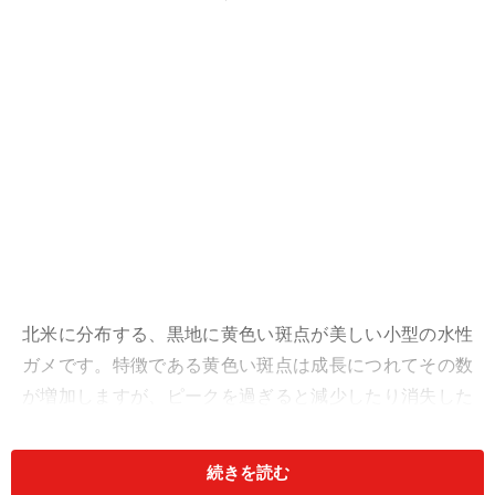
北米に分布する、黒地に黄色い斑点が美しい小型の水性
ガメです。特徴である黄色い斑点は成長につれてその数
が増加しますが、ピークを過ぎると減少したり消失した
りすることもあるようです。また頭部や頸、四肢の下面
が黄色からピンク色に染まり美しさに拍車をかけていま
続きを読む
す。