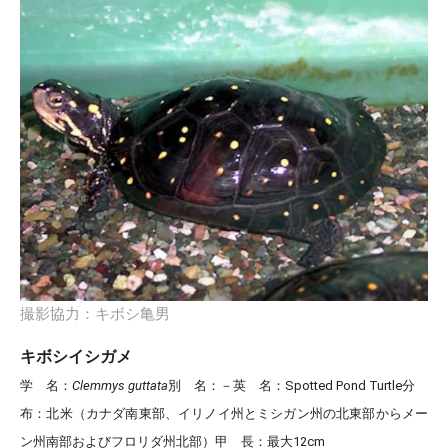
撮影協力：キボシ亀男
キボシイシガメ
学 名
：
Clemmys guttata
別 名
：－
英 名
：Spotted Pond Turtle
分
布
：北米（カナダ南東部、イリノイ州とミシガン州の北東部からメー
ン州南部およびフロリダ州北部）
甲 長
：最大12cm