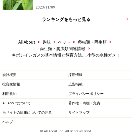
キタアカハラガメの基本情報と飼育方法…アカハラ
2023/11/09
ガメグループ代表！
ランキングをもっと見る
※記事内容は執筆時点のものです。最新の内容をご確認くださ
い。
※ペットは、種類や体格（体重、サイズ、成長）などにより個体
>
>
>
>
All About
趣味
ペット
爬虫類・両生類
差があります。記事内容は全ての個体へ一様に当てはまるわけで
>
両生類・爬虫類関連情報
はありません。
キボシイシガメの基本情報と飼育方法……小型の水性ガメ！
【編集部おすすめの購入サイト】
会社概要
採用情報
投資家情報
広告掲載
Amazonで人気のペット用品をチェック！
利用規約
プライバシーポリシー
All Aboutについて
著作権・商標・免責
楽天市場で人気のペット用品をチェック！
当サイトの情報についての注意
サイトマップ
ヘルプ
© All About, Inc. All rights reserved.