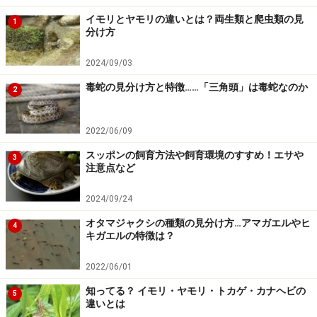
イモリとヤモリの違いとは？両生類と爬虫類の見
など
1
分け方
※「飼育の基本情報」は「ミズガメ大百科（マリン企
2024/09/03
画）」「爬虫・両生類ビジュアルガイド 水棲ガメ２（誠
毒蛇の見分け方と特徴……「三角頭」は毒蛇なのか
文堂新光社）」および海外サイトを参考にしました。
2
【関連記事】
2022/06/09
スッポンの飼育方法や飼育環境のすすめ！エサや
コンキンナヌマガメの基本情報と飼育方法…リバー
3
注意点など
クーターの基亜種！
2024/09/24
ヨーロッパヌマガメの基本情報と飼育方法……古くか
ら知られるカメ！
オタマジャクシの種類の見分け方…アマガエルやヒ
4
キガエルの特徴は？
ニセチズガメの基本情報と飼育方法……ヌマガメの仲
間！
2022/06/01
大きくならない小さい亀の種類別解説！ それぞれの
知ってる？ イモリ・ヤモリ・トカゲ・カナヘビの
5
違いとは
飼育方法とは