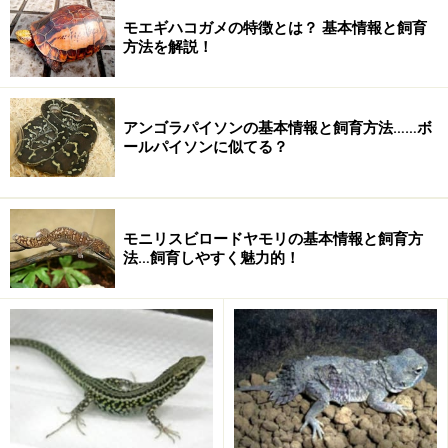
モエギハコガメの特徴とは？ 基本情報と飼育
方法を解説！
美しいカメで、アメリカでの分布域も東部で人口が多い
アンゴラパイソンの基本情報と飼育方法……ボ
場所でもあることから以前より人気が高かったため飼育
ールパイソンに似てる？
に関する情報も多く、CB化もすすんでいます。ただしア
メリカでは保護の対象になっており野生の個体は流通し
にくくなっています。特別な保温も必要ないために日本
モニリスビロードヤモリの基本情報と飼育方
での飼育に適したカメといえるでしょう。
法…飼育しやすく魅力的！
私の友人もキボシイシガメをコンスタントに毎年繁殖さ
せていますので、日本でも国内CBが各種イベントなどで
も多くの個体が見られるようになってきました。今は結
構、高価ですがだんだんと初心者でも購入しやすい価格
になってしまうのかもしれません。ま、でもあまり安く
なって粗末に扱われるようになるのは悲しいことです
が。