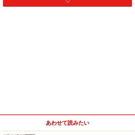
自然下では浅い水場を好み、湿地や森、平原に囲まれた
水場に生息しています。基本的に水性傾向が強いのです
が日光浴を行うために陸地に上がることも多いようで
す。食性は雑食で昆虫類や甲殻類などから藻類まで幅広
く食っているようです。
一般に孵化後3年から5年ほど、甲長7cmから9cm程度に
成長すると成熟し繁殖が可能になります。5から7月にか
けて産卵し、1クラッチあたり3から8卵を産みます。卵
は50日前後で孵化に至ります。
あわせて読みたい