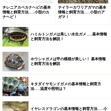
チレニアカベカナヘビの基本
テイラーカワリアガマの基本
情報と飼育方法……小型のカ
情報と飼育方法……小型のア
ナヘビ！
ガマ！
キボシイシガメの飼育方法
飼育容器
ハミルトンガメは美しい水生ガメ……基本情報
大きさによって60～120cmクラスの水槽や衣装ケースな
と飼育方法を解説！
ど。
温度
ホウシャガメは甲の模様が美しい！ 基本情報
と飼育方法を解説
室温に任せてよい。ただし幼体は保温した方がよい。ホ
ットスポットは設置する
キタダイヤモンドガメの基本情報と飼育方
照明
法……温度や照明は？
紫外線入りのバスキングランプが必要
ろ過
イヤレスドラゴンの基本情報と飼育方法……小