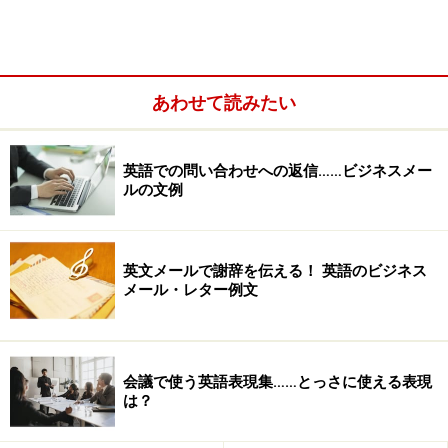
＜目次＞
腹式呼吸マスターで英語がネイティブ並の発音に！
簡単！腹式呼吸の練習方法とポイント
あわせて読みたい
英語での問い合わせへの返信……ビジネスメー
ルの文例
英文メールで謝辞を伝える！ 英語のビジネス
メール・レター例文
会議で使う英語表現集……とっさに使える表現
は？
英語の発音は子音がポイント！
英語の母音のポイントは『息』と『口』使い！