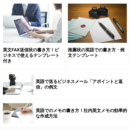
腹式呼吸の発音のワンポイント・アドヴァイス
腹式呼吸マスターで英語がネイティブ並の
発音に！
英文FAX送信状の書き方！ビ
推薦状の英語での書き方・例
ジネスで使えるテンプレート
文テンプレート
人間の呼吸の仕方には、大きく分けて2種類あります。
付き
胸式呼吸
胸と肩を上下させてする呼吸です。ラジオ体操の深
英語で送るビジネスメール「アポイントと返
呼吸がこれにあたります。日本人、特に女性は、胸
信」の例文
式で呼吸するケースが多いといわれています。
腹式呼吸
英語でのメモの書き方！社内英文メモの効率的
お腹を膨らませたり、凹ませたりたりして、行う呼
な作成方法
吸法です。声楽や、管楽器、合唱をやったことのあ
る人ならば、経験したことがあるはずです。赤ん坊