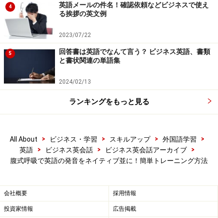
英語メールの件名！確認依頼などビジネスで使え
4
る挨拶の英文例
ちょうど、自分の身体をアコーディオンか、バグパイプ
のような
楽器のように、音を鳴らす感覚
で扱うと、スム
2023/07/22
ーズに発声することができます。
話すというより鳴らす
回答書は英語でなんて言う？ ビジネス英語、書類
5
という感覚
が大切です。
と書状関連の単語集
2024/02/13
これの繰り返しが
腹式呼吸
となります!
ランキングをもっと見る
■腹式呼吸時の重要なポイントは肩！
また、肩を動かさないことが、重要なポイントです。肩
を動かしてしまうと、即、胸式呼吸になってしまうから
>
>
>
>
All About
ビジネス・学習
スキルアップ
外国語学習
>
>
>
英語
ビジネス英会話
ビジネス英会話アーカイブ
です。
腹式呼吸で英語の発音をネイティブ並に！簡単トレーニング方法
英語の発音は子音がポイント！
会社概要
採用情報
投資家情報
広告掲載
英語の子音は、そのほとんどが、日本語にない音
で構成