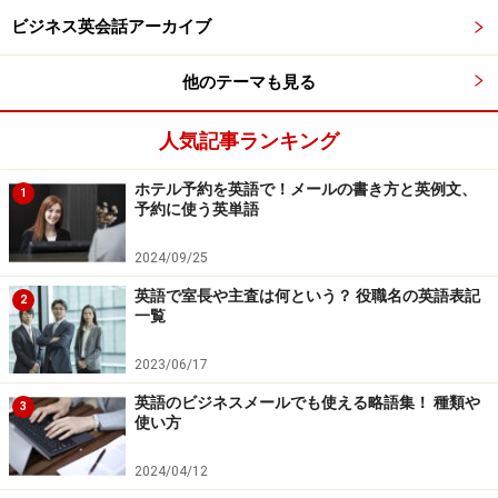
後ろに突き出すイメージです。この時、肩の力は抜
ビジネス英会話アーカイブ
きます。
のどを開ける
他のテーマも見る
次にのどを開けます。指を入れて、吐くときの感覚
です。
人気記事ランキング
鼻から息を吸う
ホテル予約を英語で！メールの書き方と英例文、
1
口を閉じ、鼻から大きく息を吸います。と同時に
下
予約に使う英単語
腹の丹田のあたりを大きく膨らませ
ていきます。ち
2024/09/25
ょうど、鼻から吸った息が背骨を通って下腹にたま
英語で室長や主査は何という？ 役職名の英語表記
るイメージで行うとうまくいきます。
2
一覧
2023/06/17
目いっぱいお腹が膨らみ、肺全体に息が充満したら、次
英語のビジネスメールでも使える略語集！ 種類や
に、口をあけ、のどもあけて、大きく息を吐いていきま
3
使い方
す。この時、
お腹を凹ませて
息を押し出すようにしま
す。
2024/04/12