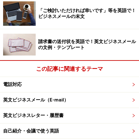
の時は誰でも腹式呼吸でした。
「ご検討いただければ幸いです」等を英語で！
ビジネスメールの末文
簡単！腹式呼吸の練習方法とポイント
請求書の送付状を英語で！英文ビジネスメール
の文例・テンプレート
私が長年指導してきている、英語のヴォイス・トレーニ
ングでも、この腹式呼吸を指導してきていますが、次の
手順で、練習すると効果的であることがわかっていま
この記事に関連するテーマ
す。
電話対応
■腹式呼吸の練習方法
英文ビジネスメール（E-mail）
姿勢を整える
腹式呼吸ではまず姿勢を整える必要があります。椅
英文ビジネスレター・履歴書
子に少し浅めに掛け、背筋をまっすぐに伸ばしま
自己紹介・会議で使う英語
す。いわゆる、『立腰の姿勢』をとります。臀部を