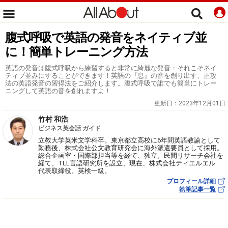
腹式呼吸で英語の発音をネイティブ並
に！簡単トレーニング方法
英語の発音は腹式呼吸から練習すると非常に綺麗な発音・それこそネイ
ティブ並みにすることができます！英語の『息』の音を創り出す、正攻
法の英語発音の習得法をご紹介します。腹式呼吸で誰でも簡単にトレー
ニングして英語の音を創れますよ！
更新日：
2023年12月01日
竹村 和浩
ビジネス英会話 ガイド
立教大学英米文学科卒。東京都立高校に6年間英語教諭として
勤務後、株式会社公文教育研究会に海外派遣要員として採用。
総合企画室・国際部担当等を経て、独立。民間リサーチ会社を
経て、TLL言語研究所を設立、現在、株式会社ティエルエル
代表取締役。英検一級。
プロフィール詳細
執筆記事一覧