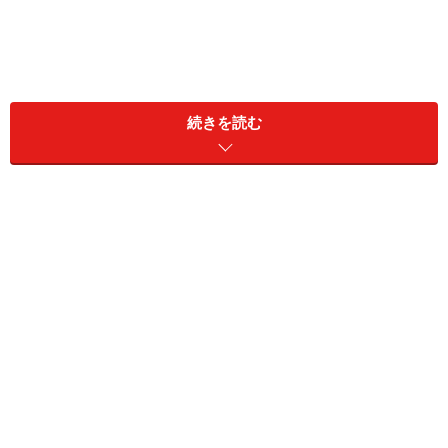
続きを読む
正に、ご指摘の通り、英語の発音は腹式呼吸から練習す
ると非常に綺麗な発音・それこそネイティブ並みにする
ことができるのです。今回は、長年のガイドの英語教育
の体験から、英語の腹式呼吸の仕方について、お伝えす
ることにします。
誰でも簡単に、ネイティブ並みの発音を身に付けること
ができますよ！
さあ、トライしてみましょう！