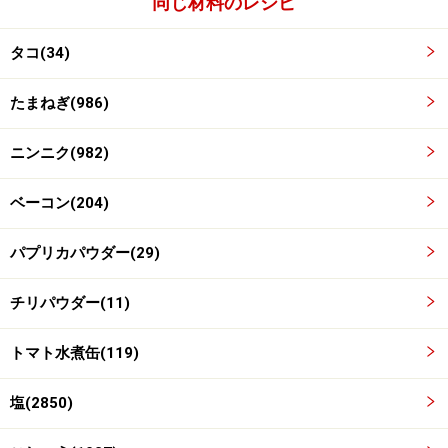
同じ材料のレシピ
蛸をしっかり炒める
3
玉ねぎが透明になってしんなりとしてきたら、蛸を入れ
タコ(34)
る。蛸から出る水分が飛ぶまでしっかり炒める。
たまねぎ(986)
ニンニク(982)
ベーコン(204)
パプリカパウダー(29)
チリパウダー(11)
トマト水煮缶(119)
塩(2850)