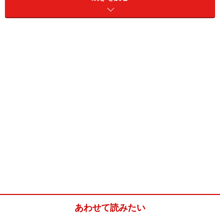
そこで、本当に蛸を使ってタコライスを作ってみまし
た。イタリアでもミートソースの肉の代わりにタコを使
った「蛸のミートソース」が認知されているそうですか
ら、まずいわけはないですよね。当然、肉を使ったもの
より健康的なはず。ぜひ試してみてください。
タコタコライス(3～4人分)
■
タコライスの材料
タコ
350g ゆでダコ使用
たまねぎ
1/2個
ニンニク
ひとかけ
ベーコン
20g
あわせて読みたい