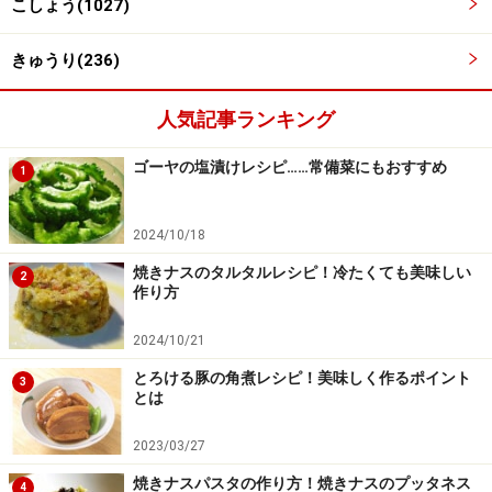
こしょう(1027)
きゅうり(236)
人気記事ランキング
塩加減に気をつけて調味する
4
ゴーヤの塩漬けレシピ……常備菜にもおすすめ
1
チリパウダー、パプリカパウダー、水煮トマトを加え、
トマトをつぶしながら混ぜる。味見をして塩で調味をす
2024/10/18
る（ゆで蛸に塩味がついているので、それを考えて塩を
少しずつ加えて味を調える）。
焼きナスのタルタルレシピ！冷たくても美味しい
2
作り方
2024/10/21
とろける豚の角煮レシピ！美味しく作るポイント
3
とは
2023/03/27
焼きナスパスタの作り方！焼きナスのプッタネス
4