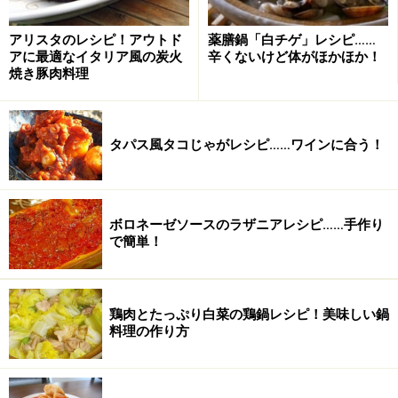
アリスタのレシピ！アウトド
薬膳鍋「白チゲ」レシピ……
アに最適なイタリア風の炭火
辛くないけど体がほかほか！
焼き豚肉料理
※別途、ご飯を炊いておく
タコタコライスの作り方・手順
タパス風タコじゃがレシピ……ワインに合う！
■
タコライスの作り方
蛸を細かくする
1
ボロネーゼソースのラザニアレシピ……手作り
で簡単！
玉ねぎとにんにく、ベーコンは粗みじん切りにし、蛸は
ぶつ切りにしてからフードプロセッサーで細かくする。
鶏肉とたっぷり白菜の鶏鍋レシピ！美味しい鍋
料理の作り方