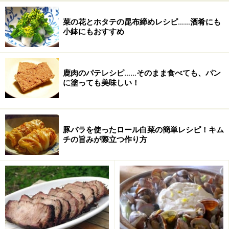
パプリカパウダー
小さじ1
菜の花とホタテの昆布締めレシピ……酒肴にも
チリパウダー
小さじ1
小鉢にもおすすめ
トマト水煮缶
400gの水煮缶の半量
塩
適宜
鹿肉のパテレシピ……そのまま食べても、パン
に塗っても美味しい！
こしょう
適宜
きゅうり
2本程度
豚バラを使ったロール白菜の簡単レシピ！キム
チの旨みが際立つ作り方