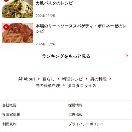
カ風パスタのレシピ
2024/08/25
本場のミートソーススパゲティ・ボロネーゼのレ
5
シピ
2024/06/26
ランキングをもっと見る
>
>
>
>
All About
暮らし
料理レシピ
男の料理
>
男の簡単料理
タコタコライス
ミートソース程度の粘度まで煮詰める
5
ミートソースぐらいの粘度まで煮詰めたら火を止め、黒
コショウをふる。これをご飯の上にかけ、きゅうりを飾
会社概要
採用情報
る。ソースは一度常温まで冷ましてからもう一度温める
投資家情報
広告掲載
と味が馴染んでよりおいしい。
利用規約
プライバシーポリシー