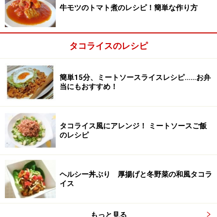
牛モツのトマト煮のレシピ！簡単な作り方
タコライスのレシピ
簡単15分、ミートソースライスレシピ……お弁
当にもおすすめ！
タコライス風にアレンジ！ ミートソースご飯
のレシピ
弱めの中火で炒める
2
ヘルシー丼ぶり 厚揚げと冬野菜の和風タコラ
イス
フライパンににんにくを入れて弱めの中火にかけ、香り
が出たら、ベーコン、玉ねぎを入れて炒める。
もっと見る