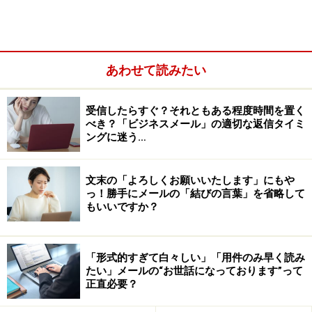
あわせて読みたい
受信したらすぐ？それともある程度時間を置く
べき？「ビジネスメール」の適切な返信タイミ
ングに迷う…
文末の「よろしくお願いいたします」にもや
っ！勝手にメールの「結びの言葉」を省略して
もいいですか？
また、受信したメールを読む際には、相手の送信時刻も
チェックしてください。朝早い時刻や夜遅い時刻であれ
「形式的すぎて白々しい」「用件のみ早く読み
ば、相手は急いでいるかもしれませんので、クイックレ
たい」メールの“お世話になっております”って
スポンスを心掛けてみてください。
正直必要？