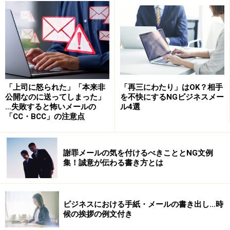
もしも正式な回答ができない場合は、メールを受け取っ
た旨を先に伝え、「ご依頼の件、〇〇日に改めて回答し
ます」などと伝えておけば、相手は安心します。
一方、こちらが返信する時刻は、原則として就業時間で
す。企業の就業規則で定められた始業時刻から終業時刻
「上司に怒られた」「本来非
「再三にわたり」はOK？相手
までの間に送りましょう。夜中に送信すると、ブラック
公開なのに送ってしまった」
を不快にするNGビジネスメー
企業では？と疑われてしまうかもしれません。
…失敗すると怖いメールの
ル4選
「CC・BCC」の注意点
メール返信を効率化する方法
謝罪メールの気を付けるべきこととNG文例
メール返信を効率化する方法としては、自分の中で「1
集！誠意が伝わる書き方とは
日5回、メールをチェックする」などルール化すること
をおすすめします。「出勤時、ランチ前、15時、17時、
帰社前」など、あらかじめメールを見る時間を決めてお
ビジネスにおける手紙・メールの書き出し…時
候の挨拶の例文付き
きます。