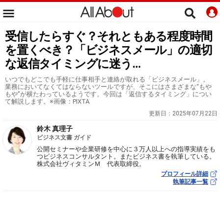
受信したらすぐ？それともある程度時間
を置くべき？「ビジネスメール」の適切
な返信タイミングに迷う…
いつでもどこでも手軽に仕事相手と連絡が取れる「ビジネスメール」。
業務においてなくてはならないツールですが、そこにはさまざまな“もや
もや”が横たわっているようです。今回は「返信するタイミング」につい
て解説します。※画像：PIXTA
更新日：
2025年07月22日
鈴木 真理子
ビジネス文書 ガイド
公開セミナーや企業研修を中心に３万人以上への指導実績をも
つビジネスコンサルタント。またビジネス書を執筆している。
株式会社ヴィタミンＭ 代表取締役。
プロフィール詳細
執筆記事一覧