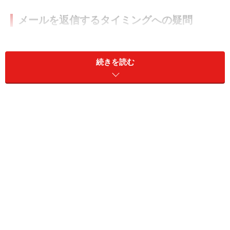
メールを返信するタイミングへの疑問
【今回の疑問】
「返信をすぐに行うべきか、ある程度の時間を置いて返
続きを読む
信するべきか、タイミングについて悩んでいます。急ぎ
でない場合でも、早すぎると焦ってしまう印象を与える
のではないかと気になります。適切なタイミングが難し
いです」（30代男性／富山県）
基本的には24時間以内の返信が◎
【回答】
メールを受け取ったら、基本的には24時間以内に返信し
ましょう。相手は返事を待っているので、迅速に対応す
るに越したことはありません。可能であれば、翌日に持
ち越さず、当日中に返信すると喜ばれるでしょう。