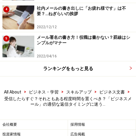
社内メールの書き出しに「お疲れ様です」は不
4
要？…ねぎらいの挨拶
Amazonでビジネスマナー関連の書籍をチェック！
2022/12/12
楽天市場でビジネスマナー関連の書籍をチェッ
メール署名の書き方！役職は書かない？罫線はシ
ク！
5
ンプルがマナー
2022/04/16
ランキングをもっと見る
>
>
>
>
All About
ビジネス・学習
スキルアップ
ビジネス文書
受信したらすぐ？それともある程度時間を置くべき？「ビジネスメ
ール」の適切な返信タイミングに迷う…
会社概要
採用情報
投資家情報
広告掲載