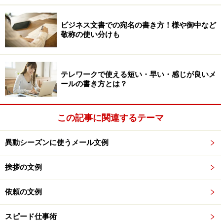
「メールを受信するたびに読んでは返す」を繰り返す
ビジネス文書での宛名の書き方！様や御中など
と、時間がいくらあっても足りません。また、受信した
敬称の使い分けも
メールに優先順位をつけ、重要度と緊急度の高いメール
から返信していくと効率的です。
テレワークで使える短い・早い・感じが良いメ
もしも返信するタイミングを逃してしまっ
ールの書き方とは？
たときは
適切なタイミングに返信できなかった場合は、「返信が
この記事に関連するテーマ
遅くなり申し訳ございません」と謝ってから本題に入り
ましょう。今後もやりとりする相手であれば、事前に研
異動シーズンに使うメール文例
修や出張、長期休暇などで不在にする予定を伝えておく
挨拶の文例
のも一案です。
依頼の文例
ちなみに、ある税理士事務所では、毎年確定申告の時期
が近づくと、「〇月〇日～〇月○日は確定申告により業
スピード仕事術