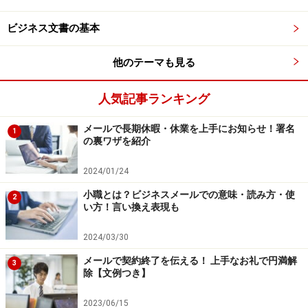
務多忙のため、メールの返信が遅くなります。何卒ご了
承願います」と、顧客にあらかじめ連絡しています。場
ビジネス文書の基本
合によっては、このような対策も有効ではないでしょう
他のテーマも見る
か。
人気記事ランキング
＜調査概要＞
ビジネスメールのマナーに関するアンケート
メールで長期休暇・休業を上手にお知らせ！署名
1
調査方法：インターネットアンケート
の裏ワザを紹介
調査日：2025年5月12日
2024/01/24
調査対象：全国20～60代の250人（男性：104人、女
小職とは？ビジネスメールでの意味・読み方・使
性：143人、その他：2人、回答しない：1人）
2
い方！言い換え表現も
※回答者のコメントは原文ママ
2024/03/30
※記事内容は執筆時点のものです。最新の内容をご確認くださ
い。
メールで契約終了を伝える！ 上手なお礼で円満解
3
除【文例つき】
2023/06/15
【編集部おすすめの購入サイト】