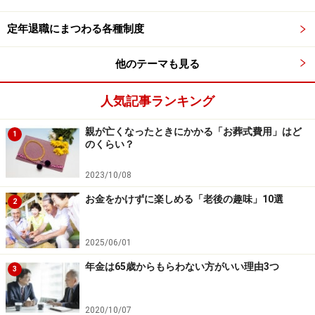
「単独（単身）世帯」です。
定年退職にまつわる各種制度
「自分だけが特別な状況なのではない」と知ることで、
少し気持ちが軽くなることもあるでしょう。孤独や不安
他のテーマも見る
ばかりに目を向けるのではなく、趣味や学び、人との交
流など、自分なりの楽しみや居場所を少しずつ増やして
人気記事ランキング
いくことが大切です。
親が亡くなったときにかかる「お葬式費用」はど
1
のくらい？
●仕事を続ける
2023/10/08
相談者は、65歳で仕事を辞める予定と仰っていますが、
可能であれば仕事を続けることも検討しましょう。65歳
お金をかけずに楽しめる「老後の趣味」10選
2
以降も働くことで、経済的な安定だけでなく、社会との
つながりを維持することができます。仕事をすること
2025/06/01
で、日々の生活が規則正しくなりますし、人との交流が
年金は65歳からもらわない方がいい理由3つ
3
生まれます。また、新しいスキルを習得したり、関連分
野に興味が向いたりすれば、自己を磨くことができ充実
2020/10/07