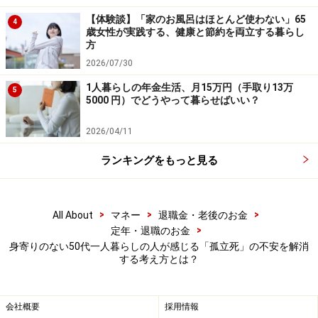
感が得られるでしょう。
【体験談】「家のお風呂はほとんど使わない」65
4
歳女性が実践する、健康と節約を両立する暮らし
※専門家に質問がある人は
こちらから
応募するか、コメ
方
ント欄への書き込みをお願いします。
2026/07/30
1人暮らしの年金生活、月15万円（手取り13万
5
5000 円）でどうやって暮らせばいい？
※記事内容は執筆時点のものです。最新の内容をご確認くださ
い。
本記事の内容は一般的な情報提供を目的としており、特定の金融
2026/04/11
商品や投資行動を推奨するものではありません。
投資や資産運用に関する最終的なご判断はご自身の責任において
ランキングをもっと見る
行ってください。
掲載情報の正確性・完全性については十分に配慮しております
が、その内容を保証するものではなく、これに基づく損失・損害
などについて当社は一切の責任を負いません。
>
>
>
All About
マネー
退職金・老後のお金
最新の情報や詳細については、必ず各金融機関やサービス提供者
の公式情報をご確認ください。
>
定年・退職のお金
身寄りのない50代一人暮らしの人が感じる「孤立死」の不安を解消
する考え方とは？
【編集部からのお知らせ】
・「家計」について、
アンケート（2026/8/31まで）
を実施
中です！
※抽選で20名にAmazonギフト券1000円分プレゼント
会社概要
採用情報