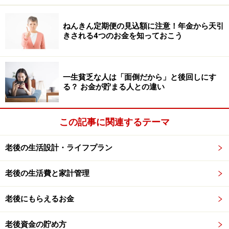
域のコミュニティ活動や趣味のサークル、ボランティア
ねんきん定期便の見込額に注意！年金から天引
活動であれば、さほどお金はかかりません。インターネ
きされる4つのお金を知っておこう
ットやSNSを活用して、オンライン上でも交流の輪を広
げることも一つの方法です。
一生貧乏な人は「面倒だから」と後回しにす
その際は、お世話を受けるのではなく、自分から積極的
る？ お金が貯まる人との違い
に何かを提供し、相手に対して親切や助けを惜しまない
「ギブ・与える」精神を意識するとよいでしょう。
この記事に関連するテーマ
また、「一人暮らしだから不安」と感じるかもしれませ
んが、実際には一人暮らしの高齢者は決して少数派では
老後の生活設計・ライフプラン
ありません。
老後の生活費と家計管理
厚生労働省の「2024（令和6）年国民生活基礎調査の概
況」
によると、全国の世帯総数の半数を超える2760万
老後にもらえるお金
4000世帯（50.3％）に65歳以上の高齢者が暮らしていま
す。さらに、そのなかの3割以上（903万1000世帯）が
老後資金の貯め方