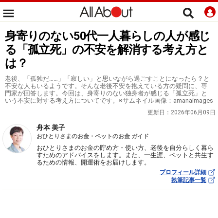
身寄りのない50代一人暮らしの人が感じ
る「孤立死」の不安を解消する考え方と
は？
老後、「孤独だ……」「寂しい」と思いながら過ごすことになったら？と
不安な人もいるようです。そんな老後不安を抱えている方の疑問に、専
門家が回答します。今回は、身寄りのない独身者が感じる「孤立死」と
いう不安に対する考え方についてです。※サムネイル画像：amanaimages
更新日：
2026年06月09日
舟本 美子
おひとりさまのお金・ペットのお金 ガイド
おひとりさまのお金の貯め方・使い方、老後を自分らしく暮ら
すためのアドバイスをします。また、一生涯、ペットと共生す
るための情報、開運術をお届けします。
プロフィール詳細
執筆記事一覧