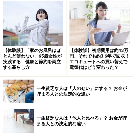
かもしれませんが、前向きに楽しく暮らすには、まずは
体を健康に維持することが大切です。
特別なことをしなくても、健康維持には、以下の4つを
心がけてみましょう。
【体験談】「家のお風呂はほ
【体験談】初期費用は約43万
とんど使わない」65歳女性が
円、それでも約3.6年で回収！
・旬の食材やたんぱく質をバランスよく食べる
実践する、健康と節約を両立
エコキュートへの買い替えで
・筋力が低下して足腰が弱くならないよう、ラジオ体操
する暮らし方
電気代はどう変わった？
や適度なストレッチを行う
・定期的な健康診断を受け、生活習慣病やその他の病気
一生貧乏な人は「人のせい」にする？ お金が
を早期に発見・対処する
貯まる人との決定的な違い
・十分な睡眠を取り、疲れを残さない
●人とつながる努力をする
一生貧乏な人は「他人と比べる」？ お金が貯
まる人との決定的な違い
人とつながりを持つことは、孤独感を軽減するために非
常に有効です。貯金は多くないと書かれていますが、地