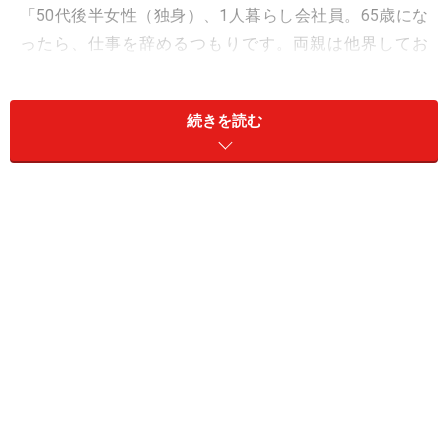
「50代後半女性（独身）、1人暮らし会社員。65歳にな
ったら、仕事を辞めるつもりです。両親は他界してお
り、きょうだいもいません。身寄りのない独身者である
私は、孤独死・孤立死という言葉を耳にすると、将来の
続きを読む
自分のような気がして不安になります。貯金も多くな
く、不安な毎日の中で、楽しみを見つけるには、どうす
ればよいですか？」（匿名希望・貯金額500万円）
A：今のうちから健康管理をしたり、人とつ
ながることに意識を向けたりしましょう。
可能な限り働くことも考えてみましょう
孤独死や孤立死について心配されるお気持ちは非常によ
く理解できます。特に、ご両親やきょうだいがいない独
身の方であれば、将来に対する不安が大きくなることも
無理はありません。しかし、不安ばかりに注意を向けて
いると、かえって日々の生活が重たく感じられてしまい