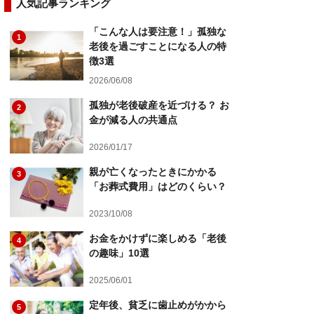
人気記事ランキング
「こんな人は要注意！」孤独な
1
老後を過ごすことになる人の特
徴3選
2026/06/08
孤独が老後破産を近づける？ お
2
金が減る人の共通点
2026/01/17
親が亡くなったときにかかる
3
「お葬式費用」はどのくらい？
2023/10/08
お金をかけずに楽しめる「老後
4
の趣味」10選
2025/06/01
定年後、貧乏に歯止めがかから
5