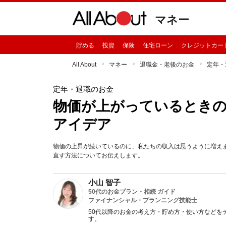
マネー
貯める
投資
保険
住宅ローン
クレジットカー
All About
マネー
退職金・老後のお金
定年・
定年・退職のお金
物価が上がっているときの
アイデア
物価の上昇が続いているのに、私たちの収入は思うように増え
直す方法についてお伝えします。
小山 智子
50代のお金プラン・相続 ガイド
ファイナンシャル・プランニング技能士
50代以降のお金の考え方・貯め方・使い方などを
す。