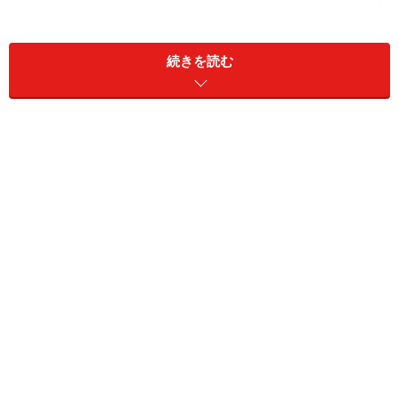
背中を伸ばし、じっくりと行う「チェアスクワット」で
大筋群を鍛える
続きを読む
負荷を頭上に掲げて深く沈む極真流「オーバーヘッドス
クワット」
簡単で効く！ ターゲット別チューブトレーニング
「トランクキープバックキック」は憧れの
シックス・パックへの第一歩
出典：
高負荷トレーニングで割れた腹筋を目指す ～上級編～
(全文) [筋トレ・筋肉トレーニング] All About