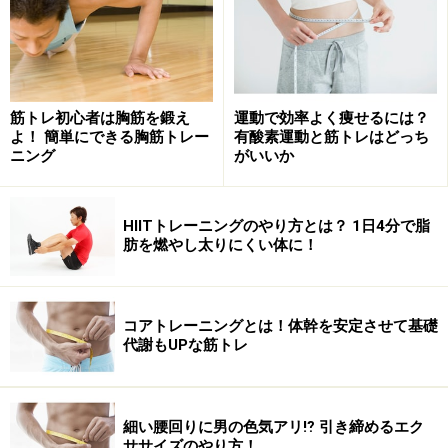
期、シンプルで効果抜群な体幹トレーニング種目の「レ
ッグバランス」がおすすめ。続けることで、基礎代謝を
アップさせ、脂肪が燃える体に。
筋トレ初心者は胸筋を鍛え
運動で効率よく痩せるには？
よ！ 簡単にできる胸筋トレー
有酸素運動と筋トレはどっち
「プッシュアップ」で大胸筋を鍛えると、
ニング
がいいか
お腹が引き締まって見える！
HIITトレーニングのやり方とは？ 1日4分で脂
肪を燃やし太りにくい体に！
出典：
錯覚を狙おう！今すべき筋トレは腹筋より「大胸筋」 [筋
トレ・筋肉トレーニング] All About
コアトレーニングとは！体幹を安定させて基礎
代謝もUPな筋トレ
大胸筋を鍛え、胸板に厚みがでると、腹筋にはなんの変
化がなくても、相対的な錯覚でお腹が引き締まって見え
てきます。実はこれが、短期間で手っ取り早く、「見た
細い腰回りに男の色気アリ⁉ 引き締めるエク
目やせ」を狙える裏ワザなのです。自宅のボールで、
ササイズのやり方！