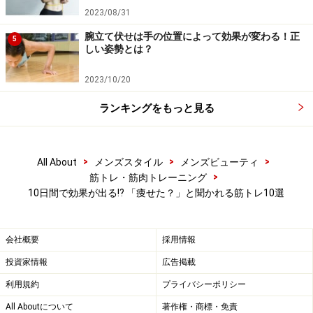
るほど下腹が引き締まる
2023/08/31
腕立て伏せは手の位置によって効果が変わる！正
5
しい姿勢とは？
出典：
2023/10/20
多忙でも絶対たるまない！バレないオフィス筋トレ3選
ランキングをもっと見る
[筋トレ・筋肉トレーニング] All About
10日で結果を出すなら、働いている時間も貴重な筋トレ
時間に。オフィスでの座り方や姿勢の改善を心掛けるこ
>
>
>
All About
メンズスタイル
メンズビューティ
とで、筋肉を鍛えることができ、お腹の引き締めやヒッ
>
筋トレ・筋肉トレーニング
プアップにつながります。
10日間で効果が出る⁉ 「痩せた？」と聞かれる筋トレ10選
会社概要
採用情報
徹底的な「体幹トレーニング」で、体を引
き締め、基礎代謝をアップ！
投資家情報
広告掲載
利用規約
プライバシーポリシー
All Aboutについて
著作権・商標・免責