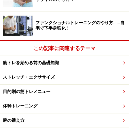
「オルタネイトボールプッシュアップ」にチャレンジ！
ファンクショナルトレーニングのやり方……自
「3方向腹筋」で1週間で結果を出す！ 必要
宅で下半身強化！
なのはペットボトルだけ
この記事に関連するテーマ
筋トレを始める前の基礎知識
出典：
1週間で確実にお腹が引き締まる！3方向腹筋ダイエット
ストレッチ・エクササイズ
[パーツ別ダイエット方法] All About
短期間でお腹を引き締めたい！という人におすすめなの
目的別の筋トレメニュー
が、「3方向腹筋」。普通の筋トレではなかなか刺激で
きない筋肉を効率よく刺激することで、結果が出やすく
体幹トレーニング
なります。
腕の鍛え方