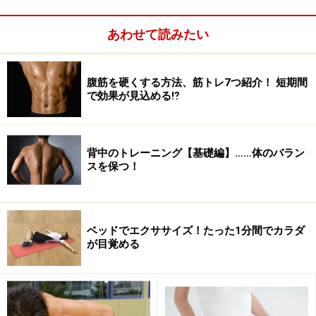
「トランクキープバックキック」は、器具なしで最強レ
ベルの負荷をかけることができる筋トレ種目。見た目以
あわせて読みたい
上につらいですが、その分だけの高い効果と全身の筋力
強化が期待でき、基礎代謝レベルを向上させることがで
腹筋を硬くする方法、筋トレ7つ紹介！ 短期間
きます。
で効果が見込める⁉
「レッグバランス」で一度に多くの筋肉を
背中のトレーニング【基礎編】……体のバラン
スを保つ！
刺激！基礎代謝も大幅アップ
ベッドでエクササイズ！たった1分間でカラダ
出典：
が目覚める
冬太り撃退に！体幹トレーニング「レッグバランス」 [筋
トレ・筋肉トレーニング] All About
朝晩が冷え込むようになり、運動が億劫になるこの時