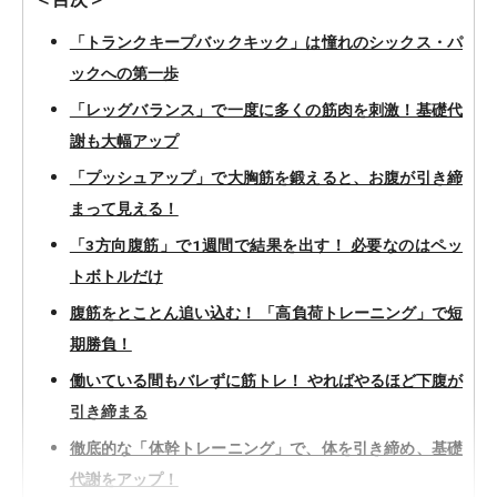
「トランクキープバックキック」は憧れのシックス・パ
ックへの第一歩
「レッグバランス」で一度に多くの筋肉を刺激！基礎代
謝も大幅アップ
「プッシュアップ」で大胸筋を鍛えると、お腹が引き締
まって見える！
「3方向腹筋」で1週間で結果を出す！ 必要なのはペッ
トボトルだけ
腹筋をとことん追い込む！ 「高負荷トレーニング」で短
期勝負！
働いている間もバレずに筋トレ！ やればやるほど下腹が
引き締まる
徹底的な「体幹トレーニング」で、体を引き締め、基礎
代謝をアップ！