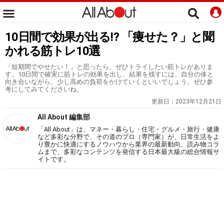
10日間で効果が出る⁉ 「痩せた？」と聞
かれる筋トレ10選
「短期間でやせたい！」と思ったら、ぜひトライしたい筋トレがありま
す。10日間で確実に筋トレの効果を出し、結果を残すには、自分の体と
向き合いながら、少し高めの負荷をかけていくといいでしょう。ぜひ参
考にしてみてくださいね。
更新日：
2023年12月21日
All About 編集部
「All About」は、マネー・暮らし・住宅・グルメ・旅行・健康
など多彩な分野で、その道のプロ（専門家）が、日常生活をよ
り豊かに快適にするノウハウから業界の最新動向、読み物コラ
ムまで、多彩なコンテンツを発信する日本最大級の総合情報サ
イトです。