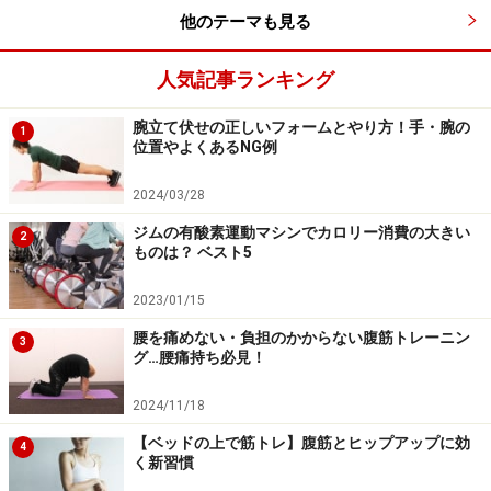
他のテーマも見る
腹筋をとことん追い込む！ 「高負荷トレー
ニング」で短期勝負！
人気記事ランキング
腕立て伏せの正しいフォームとやり方！手・腕の
1
位置やよくあるNG例
出典：
たった5分で体を変える！高負荷体幹トレーニング [筋ト
2024/03/28
レ・筋肉トレーニング] All About
ジムの有酸素運動マシンでカロリー消費の大きい
2
短時間で高い効果を出したいなら、「高負荷体幹トレー
ものは？ ベスト5
ニング」を取り入れてみましょう。最短で腹筋を鍛え
2023/01/15
て、かたく引き締まったお腹にしたいなら、その分、腹
腰を痛めない・負担のかからない腹筋トレーニン
筋を追い込むことも大切なのです。ただし、ムリは禁物
3
グ…腰痛持ち必見！
です。
2024/11/18
【ベッドの上で筋トレ】腹筋とヒップアップに効
4
く新習慣
働いている間もバレずに筋トレ！ やればや