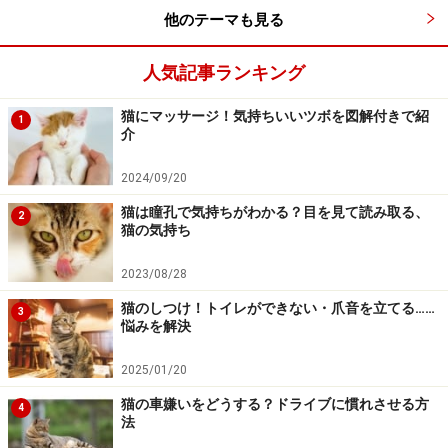
執筆ガイド 岩田 麻美子
他のテーマも見る
人気記事ランキング
■ペットホテルに預ける
猫にマッサージ！気持ちいいツボを図解付きで紹
1
介
環境の変化に対応できる猫の場合は、ペットホテルに預
2024/09/20
けることも可能です。必ず事前に見学をし、安心できる
ホテルを選びましょう。長期外出が多いとわかっている
猫は瞳孔で気持ちがわかる？目を見て読み取る、
2
猫の気持ち
なら、猫が幼いうちから定期的に預けるようにしておく
と、ストレスが少ないかもしれません。
2023/08/28
リンク： 猫を預けるペットホテルの選び方 [猫] All About
猫のしつけ！トイレができない・爪音を立てる……
3
悩みを解決
執筆ガイド 岩田 麻美子
2025/01/20
猫の車嫌いをどうする？ドライブに慣れさせる方
4
■連れて行く
法