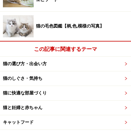
見に来てもらいましょう。
リンク： １泊以上家を空ける時、猫をどうしましょう [猫] All About
執筆ガイド 岩田 麻美子
猫の毛色図鑑【柄,色,模様の写真】
この記事に関連するテーマ
■キャットシッターに預ける
猫の選び方・出会い方
キャットシッターに預ける
猫のしぐさ・気持ち
友人にお願いできない場合は、留守中の猫の食事やトイ
レ掃除などのサービスを行ってくれるキャットシッター
猫に快適な部屋づくり
にお願いするのもおすすめです。ただ、留守中の鍵を預
猫と妊婦と赤ちゃん
けることになるので、信頼できるキャットシッターをし
っかり見極めてお願いしましょう。
キャットフード
リンク： 安心できる猫シッターの選び方 [猫] All About