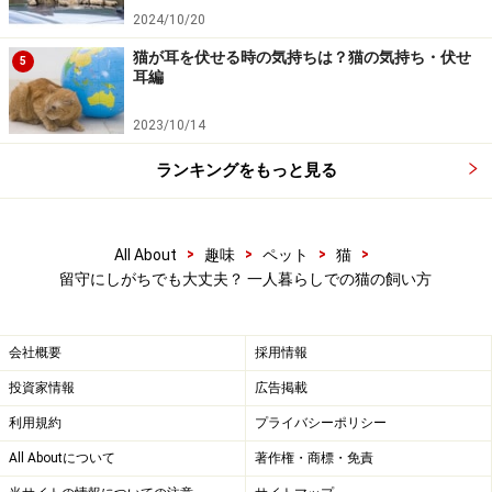
2024/10/20
子猫のうちから慣れている猫なら連れて行くことも可能
な場合があります。その際は逃げ出しや体調に気をつけ
猫が耳を伏せる時の気持ちは？猫の気持ち・伏せ
5
耳編
ましょう。ほとんどの猫は外出を嫌がるので、決して無
理をさせないで、それぞれの猫の向き不向きを理解して
2023/10/14
行いましょう。
ランキングをもっと見る
リンク： 猫と車でドライブ、その準備とコツ [猫] All About
執筆ガイド 岩田 麻美子
>
>
>
>
All About
趣味
ペット
猫
留守にしがちでも大丈夫？ 一人暮らしでの猫の飼い方
留守中の猫の様子が気になるなら
会社概要
採用情報
■家庭用監視カメラを設置して
投資家情報
広告掲載
利用規約
プライバシーポリシー
留守中の様子が気になるなら、家庭用の監視カメラを使
All Aboutについて
著作権・商標・免責
ってみてはいかがでしょうか。1万円以下で簡単に設置