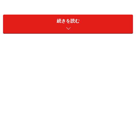
続きを読む
ただ、留守番がストレスに感じる猫もいるので、2頭飼
いするのもひとつの手です。
また、生後間もない子猫をお留守番させるのは避けてく
ださい。だいたい生後5ヶ月以上からにしましょう。
リンク： 猫の留守番のさせ方 [猫] All About
執筆ガイド 岩田 麻美子
出張や旅行で家を空ける時、猫はどうす