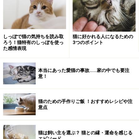
月齢5ヶ月以上の健康な猫の場合、2泊までであれば家で
留守番させても大抵は問題ありません。猫は環境の変化
に弱いので、どこかに預けるよりも家で留守番をしてい
る方がストレスが少ないのです。水、トイレ、餌を十分
に用意し、室温に気をつけてあげましょう。
しっぽで猫の気持ちを読み取
猫に好かれる人になるための
ろう！猫特有のしっぽを使っ
3つのポイント
リンク： 猫の留守番のさせ方 [猫] All About
た感情表現
執筆ガイド 岩田 麻美子
本当にあった愛猫の事故……家の中でも要注
意！
■友人や知人に来てもらう
猫のための手作りご飯 ！おすすめレシピや注
友人や知人に来てもらう
意点
長期の留守になる場合に一番安心してお願いできるの
は、猫好きな友人や知人。何度も家に遊びに来てくれて
猫は飼い主を選ぶ？ 猫との縁・運命を感じる
いる友人なら尚良いですね。鍵を預けて、1日1回様子を
エピソード