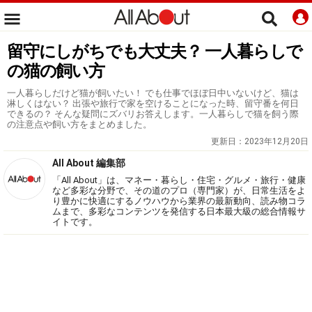
留守にしがちでも大丈夫？ 一人暮らしで
の猫の飼い方
一人暮らしだけど猫が飼いたい！ でも仕事でほぼ日中いないけど、猫は
淋しくはない？ 出張や旅行で家を空けることになった時、留守番を何日
できるの？ そんな疑問にズバリお答えします。一人暮らしで猫を飼う際
の注意点や飼い方をまとめました。
更新日：
2023年12月20日
All About 編集部
「All About」は、マネー・暮らし・住宅・グルメ・旅行・健康
など多彩な分野で、その道のプロ（専門家）が、日常生活をよ
り豊かに快適にするノウハウから業界の最新動向、読み物コラ
ムまで、多彩なコンテンツを発信する日本最大級の総合情報サ
イトです。