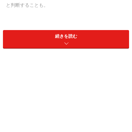
と判断することも。
性格もさまざま。色柄がまったく違っても、性格が似て
いる兄弟もいれば、まったく違うケースもあります。猫
続きを読む
は非常に個性豊か、そこも猫の魅力かもしれません。今
回はそんな個性のひとつ、鳴く猫と鳴かない猫のご紹
介。猫が鳴くのは、どんなときでしょう？
＜目次＞
性格によって鳴かない猫もいる