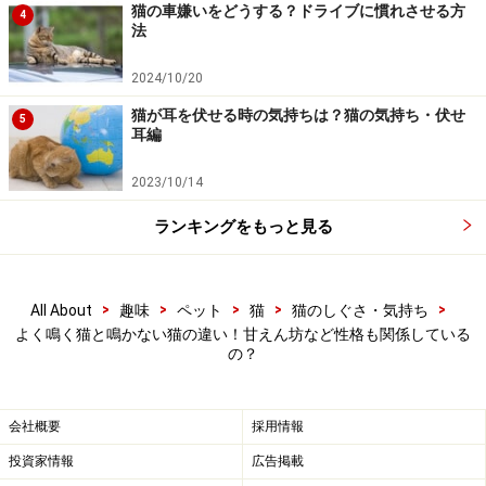
甘えん坊さんのサインかも？
猫の車嫌いをどうする？ドライブに慣れさせる方
4
法
2024/10/20
「構って～あそぼ～」という甘えたいサインかも？
猫が耳を伏せる時の気持ちは？猫の気持ち・伏せ
5
耳編
2023/10/14
昼間は静かなのに、夜や早朝になると鳴き始め、鳴きや
まない猫がいます。何かしらの要求があるのでしょう
ランキングをもっと見る
が、お腹はいっぱい、トイレは清潔。甘えさせて、たく
さん遊ぶと静かになりますが、半時間も経たないうちに
また鳴き始めます。
>
>
>
>
>
All About
趣味
ペット
猫
猫のしぐさ・気持ち
よく鳴く猫と鳴かない猫の違い！甘えん坊など性格も関係している
の？
鳴くと構うからよけいに鳴くのだと放っておくと、どん
どん鳴き声が高くなって、全然鳴きやんでくれない。深
会社概要
採用情報
夜や早朝だと、自分も睡眠不足だし、ご近所迷惑にもな
りかねません。
投資家情報
広告掲載