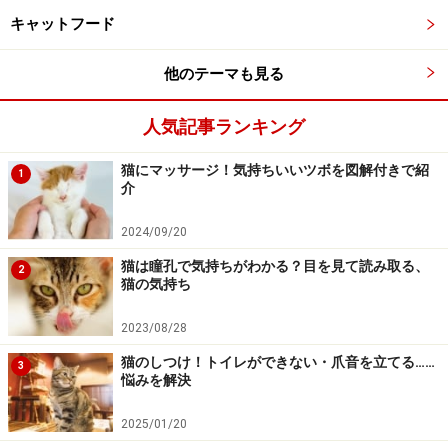
猫は鳴くことで自分の要求が叶う・飼い主をコントロー
キャットフード
ルできることを覚えていきます。
他のテーマも見る
猫は2～3歳児の知能を持った賢い動物で、特に自分に都
人気記事ランキング
合のよいことに関しての学習能力は高く、反対に都合の
悪いことを忘れる（忘れたふりができる）能力も持ち合
猫にマッサージ！気持ちいいツボを図解付きで紹
1
わせています。
介
例えば、鳴けばご飯をもらえた、自分に注意を向けるこ
2024/09/20
とができた、遊んでもらえた、構ってもらえた、甘えら
れたなどだけでなく、窮地に陥ったとき、挟まれて出ら
猫は瞳孔で気持ちがわかる？目を見て読み取る、
2
猫の気持ち
れなくなったり、何かのアクシデントに巻き込まれたと
きに助けてもらえた経験などで、鳴けば何とかなると学
2023/08/28
びます。
猫のしつけ！トイレができない・爪音を立てる……
3
悩みを解決
2025/01/20
猫が鳴きやまないときに考えられる原因・