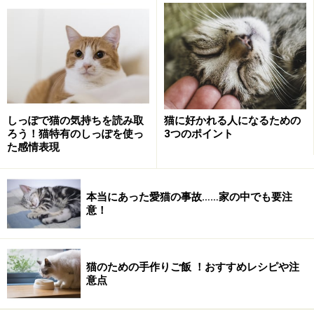
鳴かない猫も、訴えたい気持ちはあります
生まれつき非常によく鳴く猫と、ほとんど鳴かない猫、
すなわち声を出すのが下手な猫がいます。自分の意志で
鳴かない猫もいれば、鳴き方がわからない、かすれ声し
か出せない、または口を開けて鳴いているつもりだけれ
しっぽで猫の気持ちを読み取
猫に好かれる人になるための
ど、ちゃんと声が出ない猫もいます。身体的に問題があ
ろう！猫特有のしっぽを使っ
3つのポイント
た感情表現
るのかも知れませんが、性格的に誰かに依存することが
苦手な猫は、鳴かない傾向が高いようです。
でも、鳴かないからといって甘えたいし、何か伝えたい
本当にあった愛猫の事故……家の中でも要注
意！
ことはあるのです。鳴かない猫と暮らしている方は、声
に出てこないボディランゲージをきちんと読み取ってあ
げてください。
猫のための手作りご飯 ！おすすめレシピや注
意点
そもそも、猫はなぜ鳴くの？