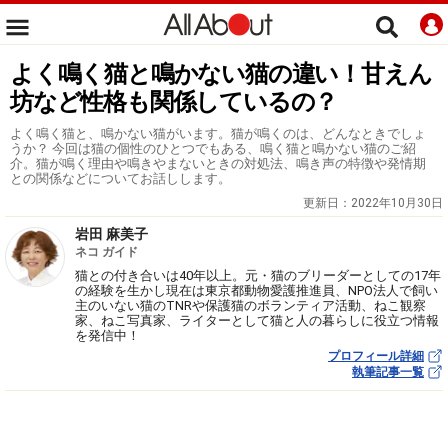
よく鳴く猫と鳴かない猫の違い！甘えん
坊など性格も関係しているの？
よく鳴く猫と、鳴かない猫がいます。猫が鳴くのは、どんなときでしょ
うか？ 今回は猫の個性のひとつでもある、鳴く猫と鳴かない猫のご紹
介。猫が鳴く理由や鳴きやまないときの対処法、鳴き声の特徴や発情期
との関係などについてお話しします。
更新日：
2022年10月30日
岩田 麻美子
ネコ ガイド
猫との付き合いは40年以上。元・猫のブリーダーとしての17年
の経験を生かし現在は東京都動物愛護推進員、NPO法人で飼い
主のいない猫のTNRや保護猫のボランティア活動、ねこ観察
家、ねこ写真家、ライターとして猫と人の暮らしに役立つ情報
を発信中！
プロフィール詳細
執筆記事一覧