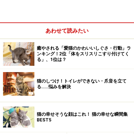
あわせて読みたい
そもそも、猫はなぜ鳴くの？
癒やされる「愛猫のかわいいしぐさ・行動」ラ
猫が鳴きやまないときに考えられる原因・甘えん坊
ンキング！2位「体をスリスリこすり付けてく
る」、1位は？
さんのサインかも？
猫の夜鳴きが気になるときの対策
もしかすると”発情期”が原因かも？
猫のしつけ！トイレができない・爪音を立て
る……悩みを解決
性格によって鳴かない猫もいる
猫の幸せそうな顔はこれ！ 猫の幸せな瞬間集
BEST5