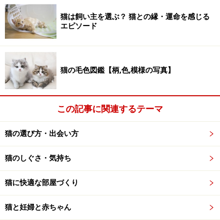
猫は飼い主を選ぶ？ 猫との縁・運命を感じる
エピソード
鳴いたら飼い主がお願い事を聞いてくれた！
猫の毛色図鑑【柄,色,模様の写真】
猫が鳴く理由は大きく以下の5つに分類できます。
1．要求を伝えるとき
この記事に関連するテーマ
2．甘えたいとき
3．恐怖・警戒の時
猫の選び方・出会い方
4．助けが必要で鳴くことしかできないとき
猫のしぐさ・気持ち
5．原因不明
猫に快適な部屋づくり
基本的に飼い主のいない猫は、声を出すことで襲われる
危険があるため、幼いうちに母猫から鳴いてはいけない
猫と妊婦と赤ちゃん
としつけられます。しかし、人と暮らすようになると、