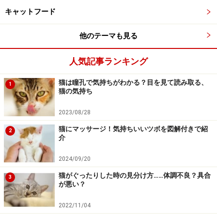
「ウニャァ～～ン」と長く伸ばします。
キャットフード
他のテーマも見る
ンニャ、ウンガァ
挨拶だったり、何かに同意を求める時、相づちを要
人気記事ランキング
求する時、人の顔を見ながらこのように鳴きます。
不妊手術をしていないメス猫だと発情期に同じよう
猫は瞳孔で気持ちがわかる？目を見て読み取る、
1
猫の気持ち
な声を発します。個体差がありますが、発情を繰り
返すとだんだんエスカレートして声が大きくなり、
2023/08/28
赤ちゃんが泣き叫ぶような声になることがありま
猫にマッサージ！気持ちいいツボを図解付きで紹
2
す。
介
2024/09/20
ヴフワァ～～～、ウギャァ～～～、ギャァオォォォ
猫がぐったりした時の見分け方……体調不良？具合
～～ン
3
が悪い？
大きく叫ぶように何度もこのように鳴く時は、恐
怖、パニックの時です。ケンカをしている猫同士
2022/11/04