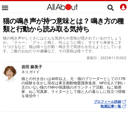
猫の鳴き声が持つ意味とは？ 鳴き方の種
類と行動から読み取る気持ち
猫の鳴き声やしぐさにはどんな気持ちや意味が隠されているのでしょう
か。「クゥー」「グゥ」と鳴く、叫ぶように鳴く、すりすり身体をこす
りつけるなど、猫は様々な行動・鳴き方で気持ちを伝えようとしていま
す。ご飯のおねだりや威嚇など、その意味は様々です。
更新日：
2022年11月20日
岩田 麻美子
ネコ ガイド
猫との付き合いは40年以上。元・猫のブリーダーとしての17年
の経験を生かし現在は東京都動物愛護推進員、NPO法人で飼い
主のいない猫のTNRや保護猫のボランティア活動、ねこ観察
家、ねこ写真家、ライターとして猫と人の暮らしに役立つ情報
を発信中！
プロフィール詳細
執筆記事一覧