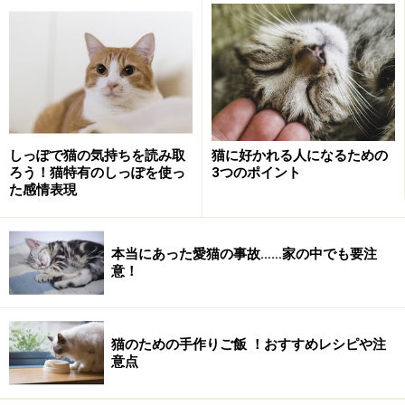
猫の鳴き声にはどんな意味があるの？
その鳴き声、どんな意味？
しっぽで猫の気持ちを読み取
猫に好かれる人になるための
猫同士は、お互いの鳴き声でコミニュケーションを取っ
ろう！猫特有のしっぽを使っ
3つのポイント
ているのでしょうか？ 長らく様々な猫を観察してきまし
た感情表現
たが、猫同士が鳴き声で会話を成立させている場面には
遭遇したことがありません。
本当にあった愛猫の事故……家の中でも要注
意！
猫と猫は鳴き声で会話をしていないようです。会話では
ありませんが、母猫が子猫を呼ぶ時は「アンガァ」「ウ
ンガァ」といった独特の呼びかけ声を発し、子猫はそれ
猫のための手作りご飯 ！おすすめレシピや注
意点
に応えて行動します。通常幼い子猫はお腹がすいた、寒
いといった欲求がある時以外、よほどのことがないと大