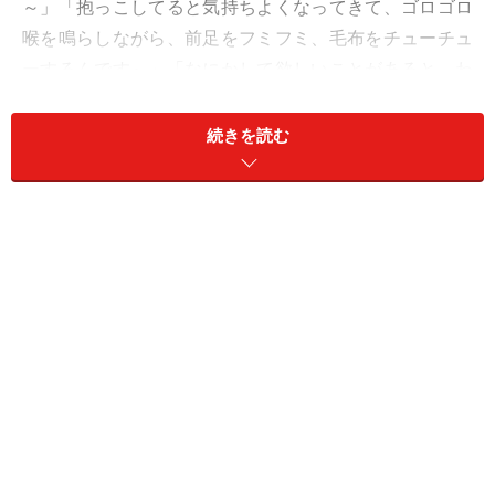
～」「抱っこしてると気持ちよくなってきて、ゴロゴロ
喉を鳴らしながら、前足をフミフミ、毛布をチューチュ
ーするんです～」「なにかして欲しいことがあると、わ
たしの顔を見上げながら『うにゃ』って話しかけてくる
んです～」などなど。
続きを読む
猫同居人だったら、一度は（毎日？）経験済みのことだ
と思います。猫はなぜ、スリスリ・ゴンゴン・ゴロゴ
ロ・モミモミ・フミフミ・チューチューしたり、同居人
に話しかけるのでしょう？ その時の猫の気持ちは？ 猫は
何を要求しているのでしょう？ 猫の鳴き声やしぐさから
猫の気持ちを読み解いてみます。