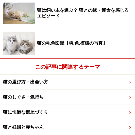
きな声では鳴きません。
猫は飼い主を選ぶ？ 猫との縁・運命を感じる
エピソード
猫の鳴き声を大きく分けると、低い声の場合は威嚇、警
戒、不安を、高い声の場合は、要求、甘え、危険信号を
表しています。一方、作出される際に野生のヤマネコの
猫の毛色図鑑【柄,色,模様の写真】
ラインを使っているベンガルなどの鳴き声は、一般的な
イエネコの鳴き声とは周波数が違うのか、特に警戒サイ
レン的な鳴き声でなくても、他の猫たちの神経を逆なで
この記事に関連するテーマ
するようです。
ゴハァ～～ン、ウニャァ～～ン
猫の選び方・出会い方
多くの猫同居人が、うちの子はお腹がすくと「ゴハ
猫のしぐさ・気持ち
ァ～～ン」って鳴くよ、といいます。はい。我が家
の猫たちもそうやって、わたしにおねだりしてくれ
猫に快適な部屋づくり
ます。ゴハァ～～ンと聞こえるかどうかは同居人の
耳によりますが、何かを要求する（ご飯が欲しい、
猫と妊婦と赤ちゃん
遊んで欲しい、構って欲しい）時の猫の鳴き声は