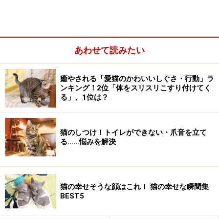
あわせて読みたい
癒やされる「愛猫のかわいいしぐさ・行動」ラ
ンキング！2位「体をスリスリこすり付けてく
る」、1位は？
＜目次＞
猫の鳴き声にはどんな意味があるの？
猫のしつけ！トイレができない・爪音を立て
る……悩みを解決
猫がすりすり・ゴンゴン身体をこすりつけてくる
喉をゴロゴロ鳴らす
猫のモミモミ・フミフミなどの行動
猫の幸せそうな顔はこれ！ 猫の幸せな瞬間集
BEST5
猫は鳴き声で飼い主を上手にあやつる