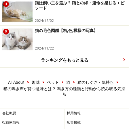
は、町内に響き渡るような大きな鳴き声を上げま
猫は飼い主を選ぶ？ 猫との縁・運命を感じるエピ
4
す。
ソード
2024/12/02
グルヮッカッカッカッカ
猫の毛色図鑑【柄,色,模様の写真】
5
喉の奥をならすような声を発するのは獲物を狙って
いる時、欲しいものがある時、非常に興味を引かれ
2024/11/22
るものがある時などです。窓の外にいる鳥を見つけ
た時などにこの声が出ます。
ランキングをもっと見る
シャー、パッツ、ペッツ、バシッ
>
>
>
>
>
All About
趣味
ペット
猫
猫のしぐさ・気持ち
威嚇する時に発する声です。パッツは鳴き声という
猫の鳴き声が持つ意味とは？ 鳴き方の種類と行動から読み取る気持
より、口からとばすような勢いで音が出てきます。
ち
つばも飛びます。
会社概要
採用情報
グゥウ
投資家情報
広告掲載
喉の奥から低いうなり声を発している時は、警戒信