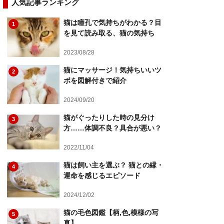
人気記事ランキング
猫は瞳孔で気持ちがわかる？目
1
を見て読み取る、猫の気持ち
2023/08/28
猫にマッサージ！気持ちいいツ
2
ボを図解付きで紹介
2024/09/20
猫がぐったりした時の見分け
3
方……体調不良？具合が悪い？
2022/11/04
猫は飼い主を選ぶ？ 猫との縁・
4
運命を感じるエピソード
2024/12/02
猫の毛色図鑑【柄,色,模様の写
5
真】