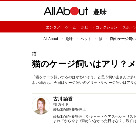
趣味
エンタメ
ゲーム
ホビー・コレクション
スポー
All About
趣味
ペット
猫
猫のケージ飼い
猫
猫のケージ飼いはアリ？メ
「猫をケージ飼いするのはかわいそう」と思う飼い主さんは多
よい場合も。今回はケージ飼いのメリットやケージ飼いはアリ
古川 諭香
猫 ガイド
愛玩動物飼養管理士
愛玩動物飼養管理士やキャットケアスぺシャリスト
まれてから今まで猫がいなかった日はなく、現在
猫が喜ぶ注文住宅も建築済み。