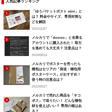
人気記事ランキング
「ゆうパケットポスト mini」と
1
は？ 料金やサイズ、専用封筒な
どを解説
2024/11/07
メルカリで「doorzo」と名乗る
2
アカウントに購入された！ 取引
を進めても大丈夫？ 注意点は？
2024/06/16
メルカリでポスターを売ったら
3
梱包はセリアの「発送・梱包用
ポスターケース」がおすすめ！
使う時の注意点は？
2022/05/27
メルカリで売れた商品を「ネコ
4
ポス」で送りたい！ どんな梱包
材を使えばいい？ 専用の箱はあ
る？