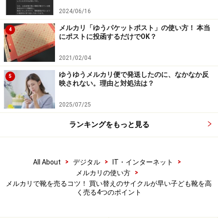
2024/06/16
■16cm以上の靴の総合満足度
メルカリ「ゆうパケットポスト」の使い方！ 本当
4
1位：アキレス
にポストに投函するだけでOK？
2位：ムーンスター
2021/02/04
3位：西松屋
ゆうゆうメルカリ便で発送したのに、なかなか反
5
映されない。理由と対処法は？
アキレスが展開する「瞬足」シリーズは、小学生にも人
気の靴です。このような調査結果から人気のブランドが
2025/07/25
分かるので、そのメーカーの靴を買う、そしてサイズア
ランキングをもっと見る
ウトしたら売るというサイクルができますよね。最初か
ら売ることを前提にした靴選びをすると、売りやすくな
るというわけです。ただし靴を使うのは子どもなので、
>
>
>
All About
デジタル
IT・インターネット
子どもの足に合うことが靴選びの大前提になります。
>
メルカリの使い方
メルカリで靴を売るコツ！ 買い替えのサイクルが早い子ども靴を高
く売る4つのポイント
子どもの靴は買い替えのサイクルが早いアイテムのひと
つです。履けなくなった靴を売って、そのお金でまた新