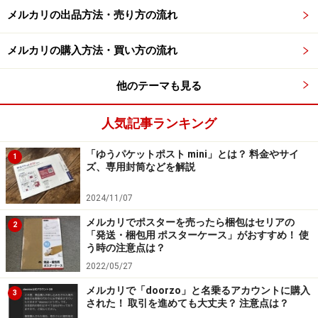
メルカリの出品方法・売り方の流れ
コツ4. 人気ブランドの靴を買う
メルカリの購入方法・買い方の流れ
サイズアウトした子どもの靴にも、親が子どもに履かせ
たい人気のブランドがあります。園児とママの情報誌
他のテーマも見る
「あんふぁん」「ぎゅって」を発行するこどもりびんぐ
が行った「
子ども靴についてのアンケート調査
」結果に
人気記事ランキング
よると、子どもに履かせたいブランドの上位は、以下の
ようになっています。
「ゆうパケットポスト mini」とは？ 料金やサイ
1
ズ、専用封筒などを解説
■15.5cm以下の靴の総合満足度
2024/11/07
1位：ムーンスター
メルカリでポスターを売ったら梱包はセリアの
2
2位：ニューバランス
「発送・梱包用 ポスターケース」がおすすめ！ 使
う時の注意点は？
3位：アシックス
2022/05/27
ムーンスターは「それいけ！アンパンマンシリーズ」を
メルカリで「doorzo」と名乗るアカウントに購入
3
された！ 取引を進めても大丈夫？ 注意点は？
展開していることもあり、支持率が高くなっています。