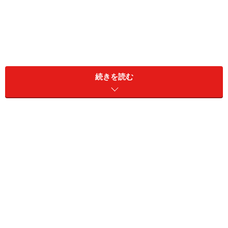
続きを読む
靴の爪先はダメージを受けやすい
フリマの商品全てにおいていえることですが、傷や汚れ
などのダメージは必ず明記します。爪先と靴底は擦れて
しまっていることが多いですが、それらも商品の説明欄
にしっかりと記載しましょう。