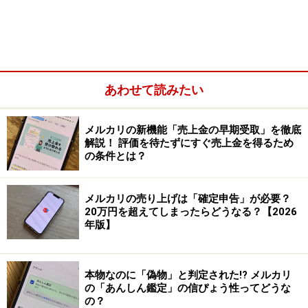
かかとも要チェック
他にも、靴を履く時にかかとを潰してしまうこともある
ので、写真をしっかり掲載しておきましょう。
あわせて読みたい
コツ2. 防水タイプかどうかを書く
メルカリの新機能「売上金の早期受取」を徹底
登下校で履く子どもの靴は、多少の雨でも心配ないよう
解説！ 評価を待たずにすぐ売上金を得るため
に防水タイプが好まれることもあります。筆者も子ども
の条件とは？
が小学生の時には、できるだけ防水タイプを選んでいま
した。特に梅雨時期や雨の日が多くなる秋口などは、防
メルカリの売り上げは「確定申告」が必要？
20万円を超えてしまったらどうなる？【2026
水タイプの靴のほうが検索されやすいです。「防水」と
年版】
いうキーワードを商品説明に書いておくといいですね。
本物なのに「偽物」と判定された!? メルカリ
の「あんしん鑑定」の信ぴょう性ってどうな
の？