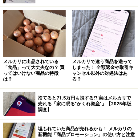
メルカリに出品されている
メルカリで違う商品を送って
「食品」って大丈夫なの？ 買
しまった！ 全額返金や取引キ
ってはいけない商品の特徴
ャンセル以外の対処法はあ
は？
る？
コツ3. 名前が書いてあるか明記
捨てると71.5万円も損する!? 実はメルカリで
子どもの持ちものには名前が書かれていることが少なく
売れる「家に眠る“かくれ資産”」【2025年版
ありません。それは靴でも同じではないでしょうか。も
調査】
し名前が書かれていて洗剤などで消せるようであれば、
手間でも消しておきましょう。
埋もれていた商品が売れるかも！ メルカリの
新機能「商品プロモーション」の使い方と注意