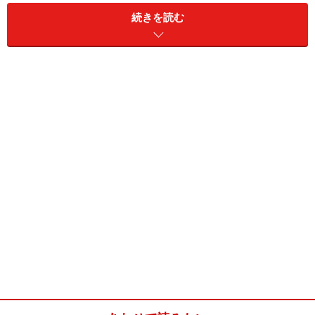
をつけないで焼いて、重ねて、ホイップクリームを塗れ
続きを読む
ば完成です。
レインボーケーキ(4人分)
■
パンケーキ生地
薄力粉
200g
ベーキングパウダー
小さじ2
砂糖
40g
塩
2つまみ
卵
2コ
牛乳
150cc