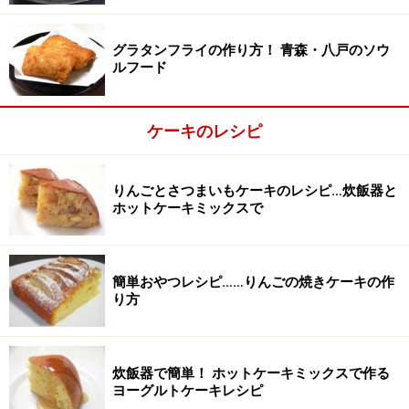
マシュマロ
ミニマシュマロ 適宜
グラタンフライの作り方！ 青森・八戸のソウ
レインボーケーキの作り方・手順
ルフード
■
7色のパンケーキを焼く
ケーキのレシピ
着色料を用意する
1
食品用の着色料を用意する。
りんごとさつまいもケーキのレシピ…炊飯器と
ホットケーキミックスで
7色揃わない場合は、「赤と青を混ぜて紫」、「赤と黄
色を混ぜてオレンジ」、「青と黄色を混ぜて緑」といっ
たふうに、混ぜて色を変えるか、濃淡で変える。
簡単おやつレシピ……りんごの焼きケーキの作
り方
炊飯器で簡単！ ホットケーキミックスで作る
ヨーグルトケーキレシピ