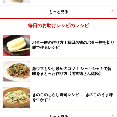
もっと見る
毎日のお助けレシピのレシピ
バター餅の作り方！秋田名物のバター餅を切り
餅で作るレシピ
激ウマもやし炒めのコツ！ シャキシャキで旨
味をまとった作り方【周富徳さん奨励】
ボウルの重さをはかり、粉類を混ぜ、バターを溶か
きのこのちらし寿司レシピ……きのこのうま味
2
す
を生かす！
1つのボウルの重さをはかる。別のボウルに小麦粉とベ
ーキングパウダー、砂糖、塩を入れて泡だて器でグルグ
もっと見る