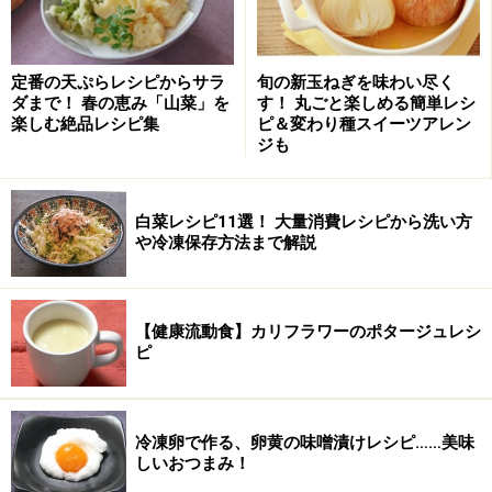
生クリーム
200cc
砂糖
大さじ2
定番の天ぷらレシピからサラ
旬の新玉ねぎを味わい尽く
ダまで！ 春の恵み「山菜」を
す！ 丸ごと楽しめる簡単レシ
バニラエッセンス
少々
楽しむ絶品レシピ集
ピ＆変わり種スイーツアレン
ジも
■
シロップ
砂糖
大さじ1
白菜レシピ11選！ 大量消費レシピから洗い方
や冷凍保存方法まで解説
水
大さじ1.5
キルシュ酒
大さじ1/2
【健康流動食】カリフラワーのポタージュレシ
ピ
■
その他
油
少々
冷凍卵で作る、卵黄の味噌漬けレシピ……美味
チョコチップ
チョコスプレー 適宜
しいおつまみ！