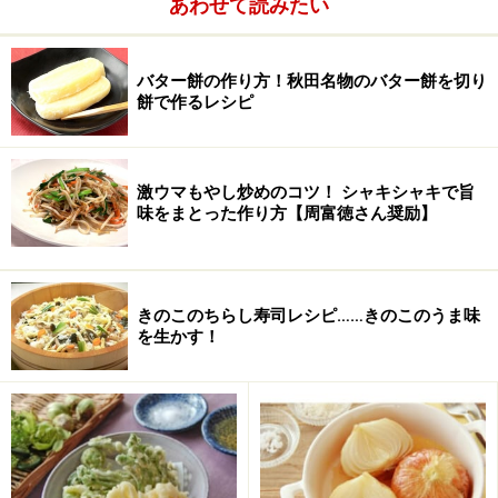
あわせて読みたい
バニラエッセンス
少々
無塩バター
20g
バター餅の作り方！秋田名物のバター餅を切り
餅で作るレシピ
食紅
(食用着色料)7色
激ウマもやし炒めのコツ！ シャキシャキで旨
味をまとった作り方【周富徳さん奨励】
きのこのちらし寿司レシピ……きのこのうま味
を生かす！
■
ホイップクリーム