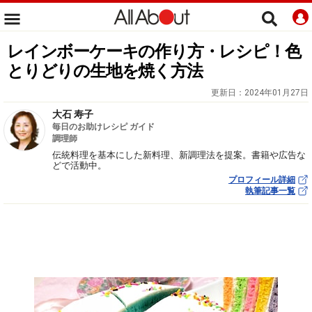
レインボーケーキの作り方・レシピ！色
とりどりの生地を焼く方法
更新日：
2024年01月27日
大石 寿子
毎日のお助けレシピ ガイド
調理師
伝統料理を基本にした新料理、新調理法を提案。書籍や広告な
どで活動中。
プロフィール詳細
執筆記事一覧