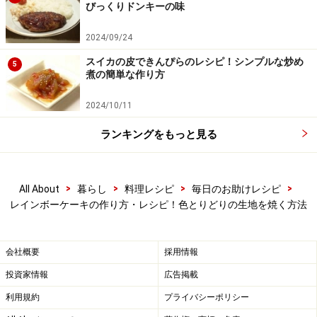
びっくりドンキーの味
2024/09/24
スイカの皮できんぴらのレシピ！シンプルな炒め
5
煮の簡単な作り方
2024/10/11
(3)に(2)の粉を混ぜ、バターを混ぜる
4
ランキングをもっと見る
(3)に(2)の粉類を入れて混ぜ、溶かしバターを混ぜ、重さ
をはかる。
>
>
>
>
All About
暮らし
料理レシピ
毎日のお助けレシピ
レインボーケーキの作り方・レシピ！色とりどりの生地を焼く方法
重さ732g－ボウルの重さ190g＝生地の重さは542g
会社概要
採用情報
542g÷7＝約77g
投資家情報
広告掲載
利用規約
プライバシーポリシー