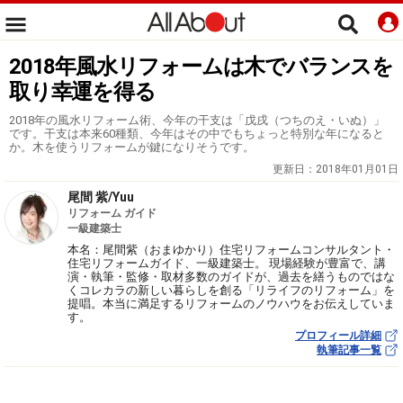
2018年風水リフォームは木でバランスを
取り幸運を得る
2018年の風水リフォーム術、今年の干支は「戊戌（つちのえ・いぬ）」
です。干支は本来60種類、今年はその中でもちょっと特別な年になると
か。木を使うリフォームが鍵になりそうです。
更新日：
2018年01月01日
尾間 紫/Yuu
リフォーム ガイド
一級建築士
本名：尾間紫（おまゆかり）住宅リフォームコンサルタント・
住宅リフォームガイド、一級建築士。 現場経験が豊富で、講
演・執筆・監修・取材多数のガイドが、過去を繕うものではな
くコレカラの新しい暮らしを創る「リライフのリフォーム」を
提唱。本当に満足するリフォームのノウハウをお伝えしていま
す。
プロフィール詳細
執筆記事一覧