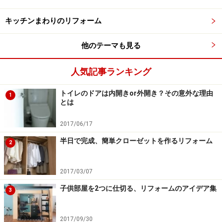
キッチンまわりのリフォーム
つまり2018年は正反対の意味が組み合わさった年、と言
うわけです。ではどっち？と言えば、十二支と十干は組
他のテーマも見る
み合わせ方によって意味が異なり、今年は特別な組み合
わせのため、ちょっとした注意が必要です。
人気記事ランキング
トイレのドアは内開きor外開き？その意外な理由
1
とは
台湾の十二支は亥のかわりに猪（ぶたを指す）。戌は日本と
同じで11番目にある。
2017/06/17
今年の組み合わせは、戊も戌も五行の「木・火・土・
半日で完成、簡単クローゼットを作るリフォーム
2
金・水」の中の「
土
」に属し、しかも同じ「
陽の気
」を
持っているため、お互いを最高に強め合う性質を持つと
2017/03/07
されています。このような同じ属性の物が組み合わさる
子供部屋を2つに仕切る、リフォームのアイデア集
関係を「比和（ひわ）」と呼んでいます。
3
繁栄×滅亡が強め合うとどうなるのか、と言えば、どちら
2017/09/30