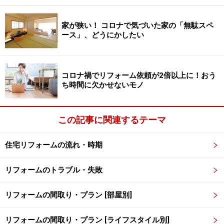
こんな風に自然に風水がある暮らしに馴染んできた私た
家が狭い！ コロナで気づいた家の「無駄スペ
ース」、どうにかしたい
ちですが、そのエッセンスを暮らしにも取り入れること
で、心が上向きになったり、元気が出たりするならそれ
はとても幸せなことです。2018年も風水リフォームで元
コロナ禍でリフォーム依頼が2倍以上に！おう
気にいきましょう。
ち時間に欠かせないモノ
2018年の干支、戊犬はあらゆるものが倍増
この記事に関連するテーマ
する年
住宅リフォームの流れ・時期
それでは、2018年の干支「戊戌（つちのえ・いぬ）」
は、いったいどんな年になるのでしょう。十二支と十干
リフォームのトラブル・失敗
はそれぞれ生命の誕生から消滅までを順番に表したもの
リフォームの間取り・プラン [部屋別]
で、戊は5番目で生命力が充実した壮年期や繁栄を表
し、戌は11番目で消滅寸前の枯れた時期や滅亡を表して
リフォームの間取り・プラン [ライフスタイル別]
います。