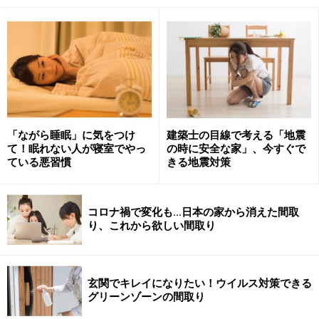
の時代にも遡ると言われ、きちんとした形で「風水」が
伝来したのは、平安時代とされています。はるか昔から
存在する風水は、私たちの暮らしの中に自然に溶け込
み、現代でもその影響が見えるものがたくさんありま
す。
例えば京都の街作りが風水によってなされたのは有名で
「ながら睡眠」に気をつけ
建築士の目線で考える「地震
て！眠れない人が寝室でやっ
の時に安全な家」、今すぐで
すが、実は江戸もそうですし、他にも神社の鳥居が赤い
ている悪習慣
きる地震対策
色をしているのも、正月を祝う風習や成人の日が1月15
日であることも、風水の影響によるものだと言うことで
コロナ禍で変化も…日本の家から消えた間取
す。
り、これから欲しい間取り
玄関でキレイになりたい！ウイルス対策できる
神社の鳥居が赤い色をしているのも風水の影響によるもの。
グリーンゾーンの間取り
赤い色は五行で火を表し、破邪の力を持つと言われる。