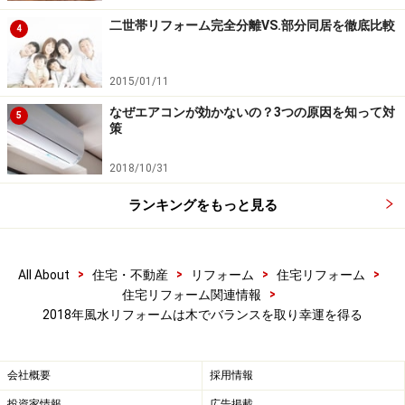
か一方に転んで、極端な結果になることを意味している
二世帯リフォーム完全分離VS.部分同居を徹底比較
4
とのこと。どうも今年は大きなうねりのような年になり
そうです。そんなちょっと波乱が起きそうな2018年に
2015/01/11
は、どんな風水リフォームが向いているのでしょうか。
なぜエアコンが効かないの？3つの原因を知って対
5
策
木の力で風水バランスを、プランターや水
2018/10/31
耕栽培が吉
ランキングをもっと見る
2018年の風水リフォームは、まずは状況を見て、上昇運
に乗ったと思ったら、とにかく突き進むのが良さそうで
>
>
>
>
All About
住宅・不動産
リフォーム
住宅リフォーム
す。今までにはない幸運が降ってくる年になる可能性が
>
住宅リフォーム関連情報
ある年です。
2018年風水リフォームは木でバランスを取り幸運を得る
でも過ぎたるは及ばざるがごとし。上昇運と言っても強
会社概要
採用情報
すぎると身を滅ぼしてしまうこともあるのだとか。そん
投資家情報
広告掲載