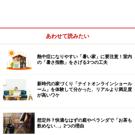
あわせて読みたい
壁に木を貼るリフォームなら、空間を格段に快適に
熱中症になりやすい「暑い家」に要注意！室内
普段の暮らしに溶け込んでいる風水あれこ
の「暑さ指数」をさげる3つの工夫
れ
風水とは古代中国で長く語り継がれてきた先人たちの知
新時代の家づくり「ナイトオンラインショール
ーム」を体験して分かった、リアルより満足度
恵の集合体です。根底に流れているのは五行思想で、世
が高いワケ
界のすべては「木・火・土・金・水」の5つで成り立っ
ていて、それがバランスよくあることが良いとされてい
ます。
想定外？快適なはずの庭やベランダで「お茶も
飲めない…」2つの理由
日本に風水のエッセンスが初めて伝わったのは、卑弥呼