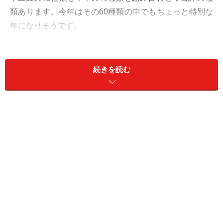
類あります。今年はその60種類の中でもちょっと特別な
年になりそうです。
＜目次＞
続きを読む
普段の暮らしに溶け込んでいる風水あれこれ
2018年の干支、戊犬はあらゆるものが倍増する年
木の力で風水バランスを、プランターや水耕栽培が
吉
ウッドデッキ＋日よけのリフォームで穏やかな年に