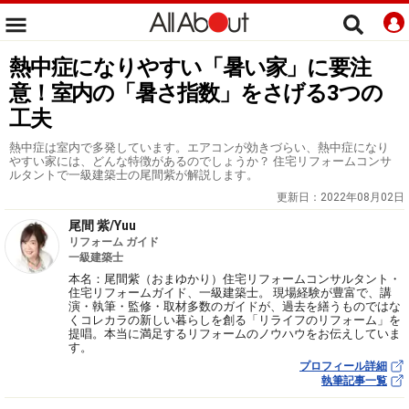
熱中症になりやすい「暑い家」に要注
意！室内の「暑さ指数」をさげる3つの
工夫
熱中症は室内で多発しています。エアコンが効きづらい、熱中症になり
やすい家には、どんな特徴があるのでしょうか？ 住宅リフォームコンサ
ルタントで一級建築士の尾間紫が解説します。
更新日：
2022年08月02日
尾間 紫/Yuu
リフォーム ガイド
一級建築士
本名：尾間紫（おまゆかり）住宅リフォームコンサルタント・
住宅リフォームガイド、一級建築士。 現場経験が豊富で、講
演・執筆・監修・取材多数のガイドが、過去を繕うものではな
くコレカラの新しい暮らしを創る「リライフのリフォーム」を
提唱。本当に満足するリフォームのノウハウをお伝えしていま
す。
プロフィール詳細
執筆記事一覧