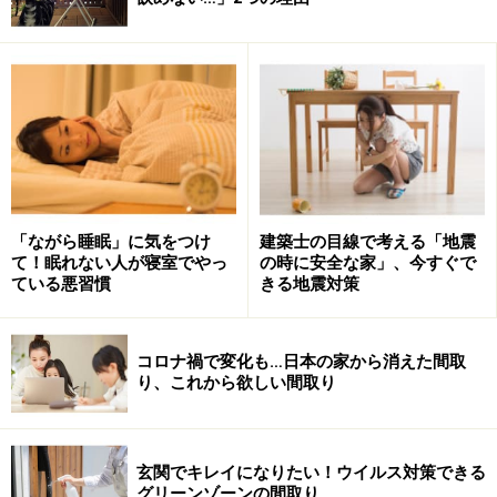
トロールも必要になるのです。
注意1.「西向きの部屋」は輻射熱で室温と
体感温度が上昇
西日が入る部屋は輻射熱によって、熱中症リスクが上が
りやすいので注意が必要です。
「ながら睡眠」に気をつけ
建築士の目線で考える「地震
て！眠れない人が寝室でやっ
の時に安全な家」、今すぐで
暑い夏、室内に直射日光が差し込むと、輻射熱で室温と
ている悪習慣
きる地震対策
体感温度が急上昇します。また強い太陽光が当たった壁
や床、家具は蓄熱し、それがまた新たな熱源となって周
コロナ禍で変化も…日本の家から消えた間取
囲に熱を発散します。
り、これから欲しい間取り
真夏に太陽光が当たったフローリングの表面温度は50度
になることもあります。床暖房の表面温度は35度前後で
玄関でキレイになりたい！ウイルス対策できる
すから、これは超高温の床暖房をつけているのと同じ状
グリーンゾーンの間取り