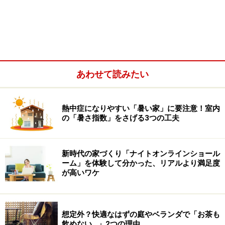
輻射熱とは、太陽の直射日光を浴びた時に受ける熱や、
日差しが当たった床や壁などから放出される熱のことを
いい、体感温度に大きく影響をします。
あわせて読みたい
熱中症になりやすい「暑い家」に要注意！室内
の「暑さ指数」をさげる3つの工夫
新時代の家づくり「ナイトオンラインショール
ーム」を体験して分かった、リアルより満足度
が高いワケ
つまり熱中症になりやすい家とは、暑さ指数の高い家。
想定外？快適なはずの庭やベランダで「お茶も
熱中症を防ぐには、室温だけでなく輻射熱と湿度のコン
飲めない…」2つの理由