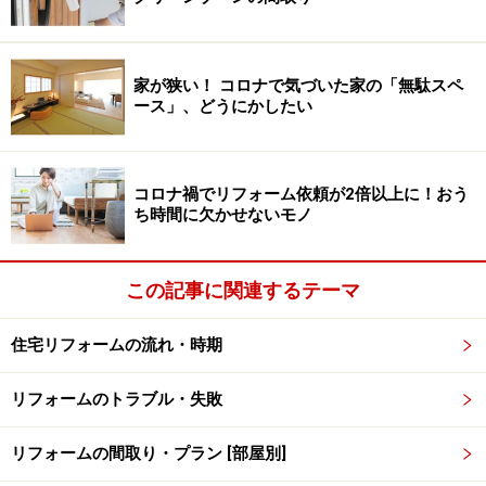
態です。
体感温度を算出するには複雑な計算式が必要ですが、お
家が狭い！ コロナで気づいた家の「無駄スペ
ース」、どうにかしたい
およそは（室温＋熱源の温度）÷2で分かります。つま
り、室温が25度であっても近くに50度の熱源があれば、
体感温度は38度近くにもなるのです。
コロナ禍でリフォーム依頼が2倍以上に！おう
ち時間に欠かせないモノ
エアコンで室温、つまり空気の温度はそれなりに低いの
に暑さを感じる場合は、この輻射熱が原因であることが
この記事に関連するテーマ
少なくありません。
住宅リフォームの流れ・時期
特に西日が入る部屋は、太陽光が低い位置から差し込む
ため、部屋の奥まで届き、部屋全体を熱してしまいま
リフォームのトラブル・失敗
す。
リフォームの間取り・プラン [部屋別]
実は朝日と西日の熱量は同じです。しかし朝は、夜にい