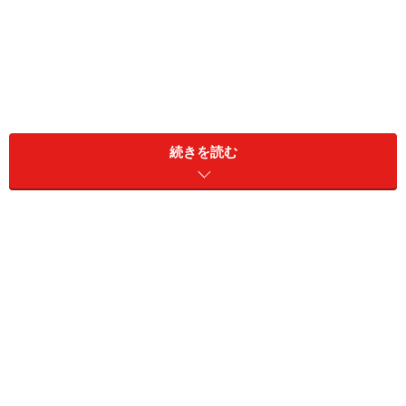
続きを読む
暑さ指数とは、熱中症を予防することを目的に提案され
た指標です。単位は、気温と同じ（℃）ですが、内容は
気温とは異なります。
暑さ指数は人の体の熱のやりとりに与える影響が大きい
4つの要素「気温」「湿度」「輻射熱」「気流（風）」
で算出します。ただし屋内の場合は、また異なる計算方
法となり、主に湿度と輻射熱が重要になります。