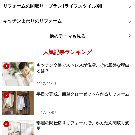
ったん冷えてそこから気温が上がりきらないうちである
リフォームの間取り・プラン [ライフスタイル別]
のに対し、西は既に気温が上がりきった状態から更に西
キッチンまわりのリフォーム
日が差し込むため、より暑さを感じるのです。
他のテーマも見る
熱中症リスクを下げるためにはエアコンを適切に使いつ
つ、西日を家の中にいれないこと。効果が高いのは窓の
人気記事ランキング
外に日よけを取り付けることですが、遮熱カーテンをし
っかり閉めるだけでも、効果があります。もちろん朝日
キッチン交換でストレスが倍増、その意外な理由
1
とは？
も入れなければ、昼間の室温の上昇を防ぎやすくなりま
す。
2017/02/13
半日で完成、簡単クローゼットを作るリフォーム
2
注意2.「湿度が高い」と25度でも安心でき
2017/03/07
ない
部屋の間仕切りリフォームで、かんたん間取り変
3
更