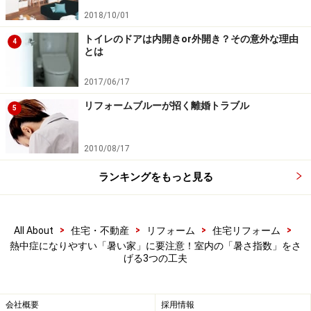
「湿度」はエアコンでしっかりコントロールを。除湿器も熱
2018/10/01
中症リスクの軽減に役立ちます
トイレのドアは内開きor外開き？その意外な理由
4
とは
熱中症リスクを大きく高めてしまうのが湿度です。暑さ
指数の算出でも湿度は大きな割合を占めています。
2017/06/17
リフォームブルーが招く離婚トラブル
5
環境省の「熱中症予防情報サイト（※2）」では、熱中症
は暑さを防ぐだけではダメであるとしています。湿度が
2010/08/17
高い部屋は、汗が蒸発しにくいので体から熱を放出しに
くくなり、熱中症になりやすくなるからです。
ランキングをもっと見る
熱中症患者の発生率と、その日の最高暑さ指数の関係を
>
>
>
>
見てみると、暑さ指数（WBGT）が28度を超えると、熱
All About
住宅・不動産
リフォーム
住宅リフォーム
熱中症になりやすい「暑い家」に要注意！室内の「暑さ指数」をさ
中症が急増することが分かっています。
げる3つの工夫
暑さ指数の詳細は複雑な計算が必要ですが、日本熱中症
会社概要
採用情報
協会の「暑さ指数
目安表（※3）」では、気温が32度でも