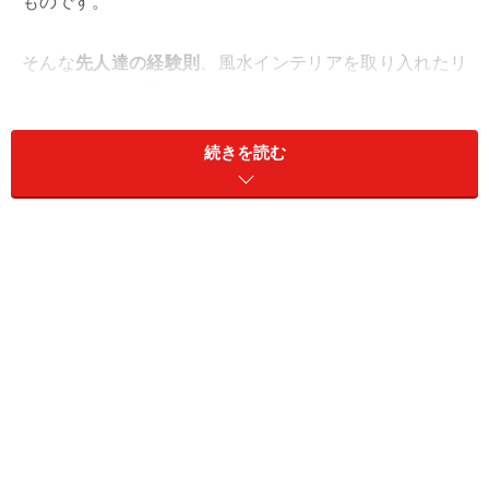
ものです。
そんな
先人達の経験則
、風水インテリアを取り入れたリ
フォームで、気持ちが上向きになるなら、それはすごく
ラッキーなことですよね。
続きを読む
そこで今回は、
玄関やカーテンに風水を取り入れて、開
運インテリアにする！
かんたんな風水のリフォーム技を
3つご紹介します。
それでは早速
次のページ
から、幸せを呼ぶ風水インテリ
アにするリフォームのご紹介！ 「キラキラパワー！ イン
テリアも運気もアップ」 です。
>>>
かんたん風水リフォームで開運インテリア