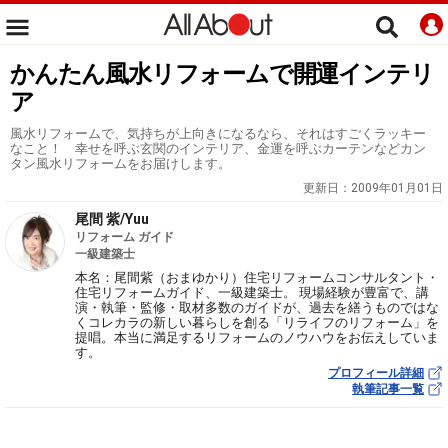
かんたん風水リフォームで開運インテリ
ア
風水リフォームで、気持ちが上向きになるなら、それはすごくラッキー
なこと！ 幸せを呼ぶ玄関のインテリア、金運を呼ぶカーテンなどカン
タン風水リフォームをお届けします。
更新日：
2009年01月01日
尾間 紫/Yuu
リフォーム ガイド
一級建築士
本名：尾間紫（おまゆかり）住宅リフォームコンサルタント・
住宅リフォームガイド、一級建築士。 現場経験が豊富で、講
演・執筆・監修・取材多数のガイドが、過去を繕うものではな
くコレカラの新しい暮らしを創る「リライフのリフォーム」を
提唱。本当に満足するリフォームのノウハウをお伝えしていま
す。
プロフィール詳細
執筆記事一覧