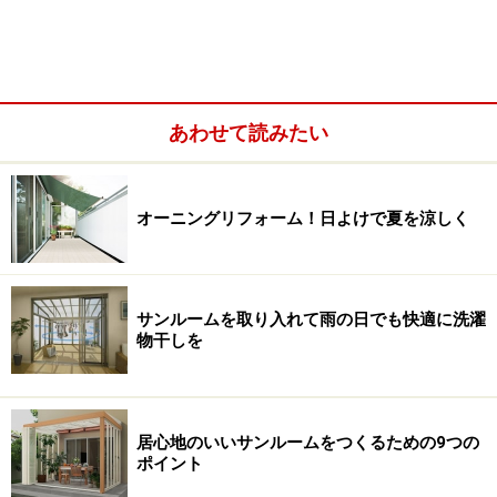
小さなDIYでも、大きなリフォームでも事前
準備で8割決まる
あわせて読みたい
マンションの管理規約はそこに暮らす人のルールが定められ
ている。
オーニングリフォーム！日よけで夏を涼しく
マンションのベランダにウッドデッキを敷くDIYリフォ
ームを開始するにあたって、まずは押さえておきたい
「事前準備」について紹介します。
サンルームを取り入れて雨の日でも快適に洗濯
物干しを
段取り8分という言葉があるように、自分で行う小さな
DIYでも、家全部を改修するような大型リフォームで
も、事前準備で成否が決まると言っても過言ではありま
せん。今回のDIYでも事前準備のおかげで、スムーズに
居心地のいいサンルームをつくるための9つの
ポイント
工事を進めることができました。