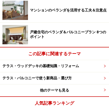
ベランダの寸法をはかり、ウッドデッキ材
の割り付けを考える
マンションのベランダを活用する工夫＆注意点
ベランダ用のウッドデッキ材の中でも、DIYリフォーム
で扱いやすいのが、パネルタイプの製品です。ウッドパ
ネルとも呼ばれ、30cm～60cm程度のブロックになって
戸建住宅のベランダ＆バルコニープラン 8つの
ポイント
いて、お互いを連結しながら置き敷きしていきます。形
状は正方形の他に、長細い長方形もあり、とにかく扱い
が簡単！自分で手軽に工事ができます。
この記事に関連するテーマ
今回は、できるだけ手間を掛けずに済むよう、パネルタ
テラス・ウッドデッキの基礎知識・リフォーム
イプのウッドデッキ材を使用することにしました。
テラス・バルコニーで使う新商品・選び方
他のテーマも見る
今回使用したパネルタイプのウッドデッキ材「ハンディウッ
ド・置くだけデッキ」樹脂の脚付きで腐食を防ぎ、水はけが
人気記事ランキング
いい。横30cm×縦30cm×高さ4cm。