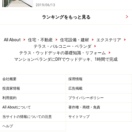
2019/06/13
ランキングをもっと見る
ウッドデッキのプランをたてる際には、高さも大事なポ
イントです。ベランダは室内より床が下がっているた
め、少し高さを出すことで、室内からのつながり感が出
>
>
>
>
All About
住宅・不動産
住宅設備・建材
エクステリア
て、リビングの続き間のような雰囲気が出ます。今回
>
テラス・バルコニー・ベランダ
>
は、避難口との高さのバランスを考えて少し高めの4cm
テラス・ウッドデッキの基礎知識・リフォーム
マンションベランダにDIYでウッドデッキ、1時間で完成
タイプを選んでいます。
会社概要
採用情報
ウッドデッキの注文前に、これだけは絶対
投資家情報
広告掲載
にチェックしておこう
利用規約
プライバシーポリシー
ウッドデッキパネルの入手は、ホームセンターやインタ
All Aboutについて
著作権・商標・免責
ーネットの通販などでできます。下記に注文の際の7つ
当サイトの情報についての注意
サイトマップ
のポイントをまとめました。一般的な通販アイテムとは
ヘルプ
また違った注意点がありますので、事前にチェックして