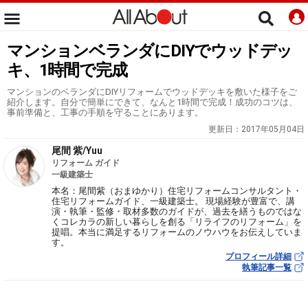
マンションベランダにDIYでウッドデッ
キ、1時間で完成
マンションのベランダにDIYリフォームでウッドデッキを敷いた様子をご
紹介します。自分で簡単にできて、なんと1時間で完成！成功のコツは、
事前準備と、工事の手順を守ることにあります。
更新日：
2017年05月04日
尾間 紫/Yuu
リフォーム ガイド
一級建築士
本名：尾間紫（おまゆかり）住宅リフォームコンサルタント・
住宅リフォームガイド、一級建築士。 現場経験が豊富で、講
演・執筆・監修・取材多数のガイドが、過去を繕うものではな
くコレカラの新しい暮らしを創る「リライフのリフォーム」を
提唱。本当に満足するリフォームのノウハウをお伝えしていま
す。
プロフィール詳細
執筆記事一覧