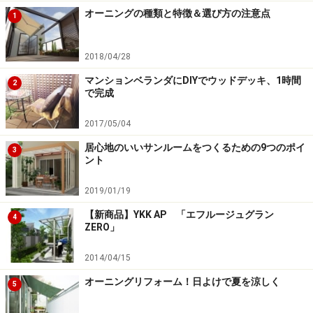
オーニングの種類と特徴＆選び方の注意点
1
次にベランダの寸法をていねいに測り、割り付けを考え
2018/04/28
ます。割り付けとは、ウッドデッキパネルの敷き方をレ
イアウトすることです。ベランダの形を紙に書いて、ど
マンションベランダにDIYでウッドデッキ、1時間
2
で完成
のサイズのパネルを、どのような向きで、何枚敷くかを
考えます。方眼紙を使うと、パネルの数が数えやすくな
2017/05/04
ります。
居心地のいいサンルームをつくるための9つのポイ
3
ント
このベランダは変形であること、点検口はおおわないよ
2019/01/19
うにすることなどから、小さいサイズのほうが楽にレイ
アウトできるので、30cm角を選びました。
【新商品】YKK AP 「エフルージュグラン
4
ZERO」
2014/04/15
オーニングリフォーム！日よけで夏を涼しく
5
寸法を丁寧に測り、割り付けを考える。小さめのパネルの方
が端数が出にくく、レイアウトがしやすい。ただし枚数が増
える。