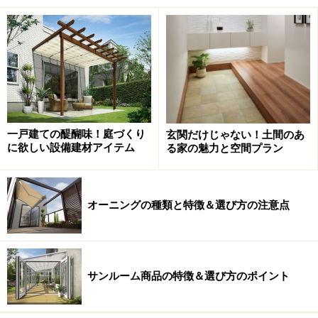
最初にやるべきことは、マンションの管理規約を確認す
ることです。マンションにはそれぞれ規約があり、そこ
で暮らす人が守るべきルールが定められています。中に
は、ウッドデッキを敷くことを禁止していたり、材質の
制限をしたりしている場合がありますので、しっかりチ
ェックしましょう。
一戸建ての醍醐味！庭づくり
玄関だけじゃない！土間のあ
に欲しい設備建材アイテム
る家の魅力と空間プラン
今回、規約を確認すると、ウッドデッキを敷くのはOK、
ただし樹脂の脚が付いたタイプを使用するよう定められ
ていたので、そのような形状をしていて、かつDIYリフ
オーニングの種類と特徴＆選び方の注意点
ォームでも工事がしやすい製品を探すことにしました。
サンルーム商品の特徴＆選び方のポイント