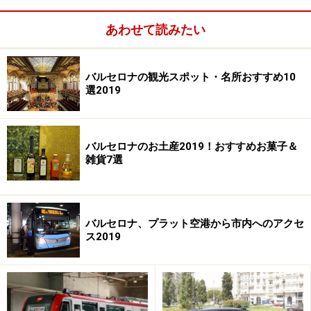
あわせて読みたい
バルセロナの観光スポット・名所おすすめ10
選2019
さらに観光名所がなく、ローカルなグラシアという地区
にあるのも他のガウディ作品と気色が異なる点です。で
は、このカサ・ビセンスの魅力に迫ってみましょう。
バルセロナのお土産2019！おすすめお菓子＆
雑貨7選
実業家一家の別荘!?
バルセロナ、プラット空港から市内へのアクセ
ス2019
黄金色に輝くリビングルーム。テラス付き
カサ・ビセンスとはビセンス邸の意味。セラミックの会
社を経営していたビセンス氏が親交のあった建築家、ガ