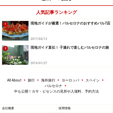
ック業を営んでいたビセンス氏の会社のものだとか。幾
何学模様と絵タイルの組み合わせが印象的です。建物周
人気記事ランキング
りには、当時辺りにあった植物を植えてビセンス邸の庭
現地ガイドが厳選！バルセロナのおすすめバル7店
の面影を再現しています。
1
小さな階段を上って内部に入ると草模様の小さな玄関
2017/02/12
が。そこを通ると食堂と兼ねていたリビングルームが広
現地ガイド直伝！ 子連れで楽しむバルセロナの旅
2
がります。ビセンス氏のコレクションの1つだった大き
な絵画が飾られ、石、木、陶器が組み合わさった華やか
2016/01/27
な装飾が印象的。
>
>
>
>
>
ですがもっとインパクトのあるのがリビングの隣にある
All About
旅行
海外旅行
ヨーロッパ
スペイン
>
バルセロナ
喫煙室。ここがこの建築物の目玉です。モサラベ様式と
中も公開！カサ・ビセンスの見所や入場料、予約方法
呼ばれる、イベリア半島におけるイスラム文化とカトリ
ック文化が混ざったスタイルの、10人も入れないくらい
の小部屋。鱗のような青い天井と、カラフルなステンド
会社概要
採用情報