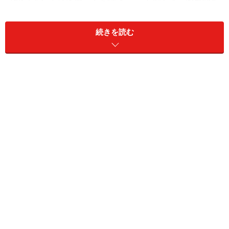
れています。
続きを読む
カサ・ビセンスは、プレモデルニスモという、モデルニ
スモ様式前の建築様式なため、他のガウディの建築物と
はどこか雰囲気が異なります。若き日のガウディが、自
身のスタイルを模索しつつ、当初の流行だったオリエン
タルやイスラム文化のスタイルを組み合わせた独特の建
築様式。