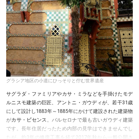
グラシア地区の小道にひっそりと佇む世界遺産
サグラダ・ファミリアやカサ・ミラなどを手掛けたモデ
ルニスモ建築の巨匠、アントニ・ガウディが、若干31歳
にして設計し1883年～1885年にかけて建設された建築物
が
カサ・ビセンス
。バルセロナで最も古いガウディ建築
です。長年住居だったため内部の見学はできませんでし
たが、約3年の修復工事を経て2017年秋から一般公開さ