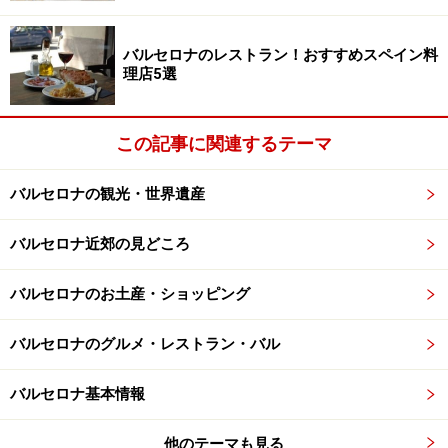
ビセンス氏は奥さんと養子の3人家族だったため、ガウ
バルセロナのレストラン！おすすめスペイン料
ディが設計したカサ・ビセンスの内部は広くなく、部屋
理店5選
数も少ないです。
1899年に所有者が変わり、増築されています。外観から
この記事に関連するテーマ
は分かりませんが、内部はくっきりとガウディ部分と増
築されたモダンな部分に分かれています。
バルセロナの観光・世界遺産
バルセロナ近郊の見どころ
ガウディ建築部分の見所
バルセロナのお土産・ショッピング
バルセロナのグルメ・レストラン・バル
幻想的な雰囲気の喫煙室。小さなベンチがある
バルセロナ基本情報
この建築物の見所は細部の装飾。壁、天井、床どこも見
落とせません。外観の壁に貼られているタイルはセラミ
他のテーマも見る