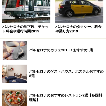
ウディに別荘として設計を依頼しました。今のグラシア
地区は地下鉄も通り市内の中心部にほど近く賑わいのあ
る場所なのですが、当時は緑がいっぱいの市街地。ビセ
ンス氏の別荘として完成した時には、広い庭に特徴のあ
バルセロナの地下鉄、チケッ
バルセロナのタクシー、料金
る優雅な夏の家だったのです。
ト料金や運行時間2019
や乗り方2019
バルセロナのカフェ2018！おすすめ5店
バルセロナのゲストハウス、ホステルおすすめ
8選
バルセロナのおすすめレストラン9選【各国料
理編】