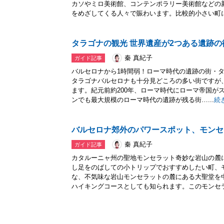
カソやミロ美術館、コンテンポラリー美術館などの
をめざしてくる人々で賑わいます。比較的小さい町に.
タラゴナの観光 世界遺産が2つある遺跡
秦 真紀子
ガイド記事
バルセロナから1時間弱！ローマ時代の遺跡の街・
タラゴナバルセロナも十分見どころの多い街ですが
ます。紀元前約200年、ローマ時代にローマ帝国が
ンでも最大規模のローマ時代の遺跡が残る街…...
続
バルセロナ郊外のパワースポット、モンセ
秦 真紀子
ガイド記事
カタルーニャ州の聖地モンセラット奇妙な岩山の麓
し足をのばしての小トリップでおすすめしたい町、
な、不気味な岩山モンセラットの麓にある大聖堂を
ハイキングコースとしても知られます。このモンセラ.