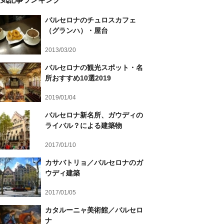
バルセロナのチュロスカフェ
（グランハ）・屋台
2013/03/20
バルセロナの観光スポット・名
所おすすめ10選2019
2019/01/04
バルセロナ新名所、ガウディの
ライバル？による建築物
2017/01/10
カサバトリョ／バルセロナのガ
ウディ建築
2017/01/05
カタルーニャ美術館／バルセロ
ナ