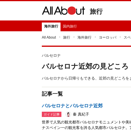
旅行
海外旅行
国内旅行
All About
旅行
海外旅行
ヨーロッパ
スペ
バルセロナ
バルセロナ近郊の見どころ
バルセロナから日帰りもできる、近郊の見どころを
記事一覧
バルセロナとバルセロナ近郊
秦 真紀子
ガイド記事
世界で人気の観光都市バルセロナモニュメントや美
ナスペイン一の観光客を誇る人気都市バルセロナ。