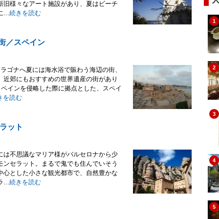
新旧様々なアート施設があり、夏はビーチ
..
続きを読む
1
の街／スペイン
2
タラゴナへ夏には海水浴で賑わう海辺の街、
、近郊にもおすすめの世界遺産の街があり
スペインを侵略した際に拠点とした、スペイ
きを読む
3
ラット
には不思議なマリア様がバルセロナから少
4
モンセラット。まるで鬼でも住んでいそう
中心とした小さな観光都市で、自然豊かな
..
続きを読む
5