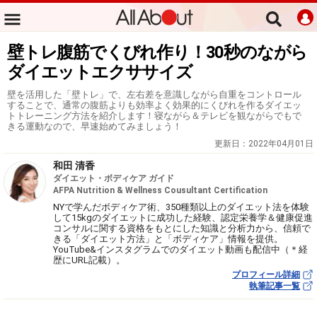
壁トレ腹筋でくびれ作り！30秒のながら
ダイエットエクササイズ
壁を活用した「壁トレ」で、左右差を意識しながら自重をコントロール
することで、通常の腹筋よりも効率よく効果的にくびれを作るダイエッ
トトレーニング方法を紹介します！寝ながら＆テレビを観ながらでもで
きる運動なので、早速始めてみましょう！
更新日：
2022年04月01日
和田 清香
ダイエット・ボディケア ガイド
AFPA Nutrition & Wellness Cousultant Certification
NYで学んだボディケア術、350種類以上のダイエット法を体験
して15kgのダイエットに成功した経験、認定栄養学＆健康促進
コンサルに関する資格をもとにした知識と分析力から、信頼で
きる「ダイエット方法」と「ボディケア」情報を提供。
YouTube&インスタグラムでのダイエット動画も配信中（＊経
歴にURL記載）。
プロフィール詳細
執筆記事一覧