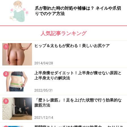
4.今度は脚を逆にし（左のつま先を壁につける）、上動
爪が割れた時の対処や補修は？ ネイルや爪切
きを同じように行います。
りでのケア方法
手軽に簡単にできる「壁トレ」ですが、使う筋肉を意識
人気記事ランキング
し、左右差を感じながら実践することで効果はしっかり
ついてきます！
ヒップ＆太ももが変わる！美しいお尻ケア
1
寝ながら＆テレビを観ながらでもできるので、早速始め
2014/04/28
てみましょう！
上半身痩せダイエット！上半身が痩せない原因と
2
上半身太りの解決法
2022/05/31
【ガイドの関連図書】
「壁トレ腹筋」！足を上げた状態で行う効果的な
3
30秒でスッキリ! 壁トレ 体を動かすのが好きになる!
腹筋方法
2021/12/14