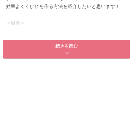
効率よくくびれを作る方法を紹介したいと思います！
＜目次＞
腹筋ではなく「壁トレ」でくびれが作れる理由
ゴロゴロ寝ながらくびれを作る
続きを読む
左右差を感じながらくびれを作る
腹筋ではなく「壁トレ」でくびれが作れる
理由
以前、
『壁を使ったダイエット「壁トレ」で運動不足解
消』
の記事でも紹介しましたが、以下のメリットが挙げ
られます。