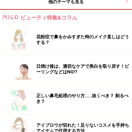
他のテーマも見る
両方の肩や肩甲骨は常に安定させる
ビューティ特集&コラム
3 息を吐きながら、左のくびれを意識して1の状態に戻
し、次は息を吸いながら、両脚を伸ばしたまま同時に左
に倒します。今度は右の肩や肩甲骨が床から離れやすい
花粉症で鼻をかみすぎた時のメイク直しはどう
ので、しっかり床につけまま下半身のみ左にねじるのが
する？
ポイント。1→2→1→3の動きを往復で10回繰り返しまし
ょう。
日焼け後は、適切なケアで美白を取り戻す！ピ
ーリングなどはNG!?
左右差を感じながらくびれを作る
正しい鼻毛処理のやり方……抜くべき？ 剃るべ
き？
お腹を引き上げて立つ
1.壁を背にして立ち、右のつま先を壁につけて膝を曲げ
アイブロウが切れた！足りないコスメを手持ち
ます。軸となる左脚は軽く曲げ、両手は左右に伸ばして
アイテムで代用する方法