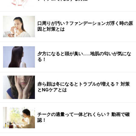
おきます。
口周りが汚い？ファンデーションガ浮く時の原
因と対策とは
できる範囲で最大限ねじる
2.上半身を右にねじりながら、左手を左の足先に近づ
夕方になると頭が臭い……地肌の匂いが気にな
る！
け、右手は天井に伸ばします。
赤ら顔は冬になるとトラブルが増える？ 対策
とNGケアとは
両腕は上下に伸ばし合う意識
3.今度は、上半身を左にねじりながら、右手を左の足先
に近づけ、左手は天井に伸ばします。1→2→3の動きを5
チークの適量って一体どれくらい？ 動画で確
認！
回繰り返しましょう。