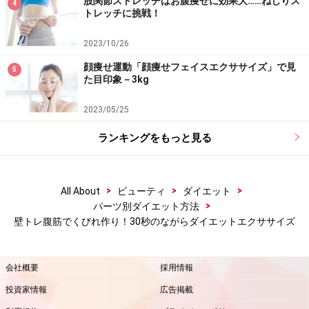
股関節ストレッチはお腹痩せに効果大……ねじりス
【関連記事】
4
トレッチに挑戦！
壁を使ったダイエット「壁トレ」で運動不足解消
2023/10/26
「壁トレ腹筋」で腹筋が苦手なあなたも！効果的に鍛え
顔痩せ運動「顔痩せフェイスエクササイズ」で見
5
る腹筋方法
た目印象－3kg
代謝アップ「壁トレ」で痩せ燃え体質に！
2023/05/25
壁スクワット！筋トレ初心者も正しい姿勢で効果大の体
ランキングをもっと見る
幹トレーニング
壁を使ってプランク！週2でOKの太り防止体幹トレーニ
>
>
>
All About
ビューティ
ダイエット
ング
>
パーツ別ダイエット方法
壁トレ腹筋でくびれ作り！30秒のながらダイエットエクササイズ
※記事内容は執筆時点のものです。最新の内容をご確認くださ
い。
※ダイエットは個人の体質、また、誤った方法による実践に起因
会社概要
採用情報
して体調不良を引き起こす場合があります。実践の際には、必ず
自身の体質及び健康状態を十分に考慮したうえで、正しい方法で
投資家情報
広告掲載
おこなってください。また、全ての方への有効性を保証するもの