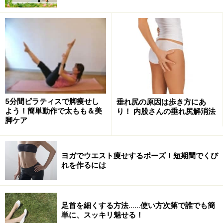
・体を支えられるので初心者でも安全
・広いスペースが要らないのでどこでも手軽にできる
これらの
「壁トレ」
の特徴を活かすことで、いわゆる上
体起こしの腹筋が苦手な人でも、壁に脚の重さを預け、
壁をサポートにすることで左右のバランスを意識しなが
ら実践でき、腹斜筋や腸腰筋、腹横筋を効率よく鍛えら
れます。さっそく
「壁トレ」
でのくびれ作りトレーニン
5分間ピラティスで脚痩せし
垂れ尻の原因は歩き方にあ
よう！簡単動作で太もも＆美
り！ 内股さんの垂れ尻解消法
グを紹介しましょう。
脚ケア
ゴロゴロ寝ながらくびれを作る
ヨガでウエスト痩せするポーズ！短期間でくび
れを作るには
ひざは伸ばしお腹で支える
足首を細くする方法……使い方次第で誰でも簡
単に、スッキリ魅せる！
1 壁に両脚を伸ばして預けます（＊この時、お尻も壁に