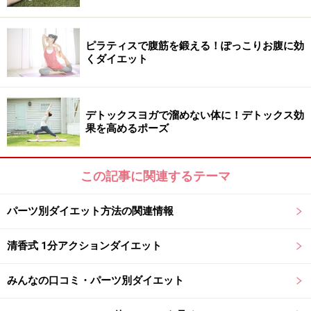
着けておきます）。両手は体の横に自然に伸ばしておき
ます。
ピラティスで腹筋を鍛える！ぽっこりお腹に効
くダイエット
左の腹斜筋で脚の重みを支える
デトックスヨガで溜めない体に！デトックス効
果を高めるポーズ
2 息を吸いながら、両脚を伸ばしたまま同時に右に倒し
ます。この時、左の肩や肩甲骨が床から離れやすいの
で、しっかり床につけたまま下半身のみ右にねじるのが
この記事に関連するテーマ
ポイント。
パーツ別ダイエット方法の関連情報
また、左のつま先をより遠くに伸ばすようにすると、左
清香式 1分アクションダイエット
のくびれ部分への負荷がかかって効果的です。
みんなの口コミ・パーツ別ダイエット