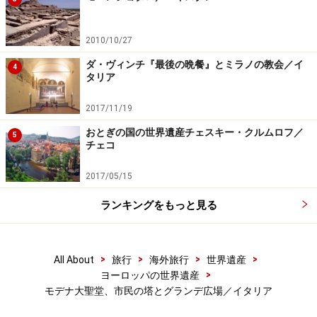
＜関連サイト＞
2010/10/27
Duomo di Modena
（公式サイト。イタリア語）
ダ・ヴィンチ『最後の晩餐』とミラノの教会／イ
4
タリア
2017/11/19
モデナ旧市街の見所2. トッレ・チヴィカ
（世界遺産）
おとぎの国の世界遺産チェスキー・クルムロフ／
5
チェコ
2017/05/15
手前がモデナ大聖堂、奥の塔がトッレ・チヴィカ。八角形の
ランキングをもっと見る
尖塔だけがゴシック様式だ
大聖堂に隣接して設置された鐘を鳴らすための塔（トッ
レ。鐘楼）で、「市民の塔」を意味する。
>
>
>
>
All About
旅行
海外旅行
世界遺産
>
ヨーロッパの世界遺産
モデナ大聖堂、市民の塔とグランデ広場／イタリア
大聖堂と同じくランフランコの設計で、1179年にロマネ