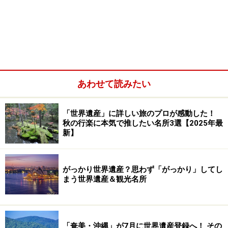
ップ「モデナの見所」で確認可能）。
ピアッツァ・グランデのモデナ大聖堂（左）と市庁舎
（右）。時計の下の石像は聖母マリア （C) Hierakares
あわせて読みたい
「世界遺産」に詳しい旅のプロが感動した！
秋の行楽に本気で推したい名所3選【2025年最
新】
がっかり世界遺産？思わず「がっかり」してし
まう世界遺産＆観光名所
だから少し町歩きをするだけでロマネスク様式が荘厳な
大聖堂や、ロマネスクとゴシック様式を併せ持つトッ
「奄美・沖縄」が7月に世界遺産登録へ！ その