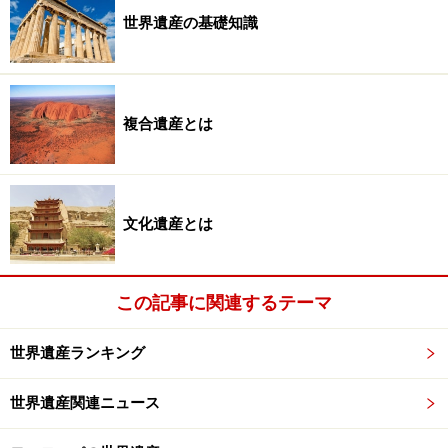
紀に活躍した司教・聖ジミニャーノの墓が発見されると
世界遺産の基礎知識
その功績を称えて1099年に大聖堂が建設され、棺は半地
下の納骨堂に収められた。
複合遺産とは
設計を担当したのはランフランコで、周囲から発掘され
た古代ローマ遺跡の大理石や彫刻が転用されている。全
体のデザインもローマ時代の建築を模したロマネスク様
式で、シンプルながら重厚で美しい聖堂に仕上がってい
文化遺産とは
る。内部は薄暗いが、それが暗い空間に差し込む光を
神々しく演出しており、「神は光なり」という聖書の言
葉を体現している。
この記事に関連するテーマ
世界遺産ランキング
この大聖堂は建築家による建物と彫刻家によるレリーフ
や彫刻が調和した総合芸術作品で、近世の教会建築の先
世界遺産関連ニュース
駆けとなった。