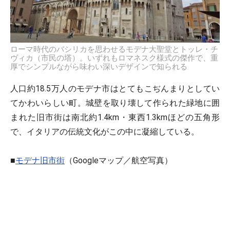
ローマ時代のバシリカを思わせるモデナ大聖堂とトッレ・チ
ヴィカ（市民の塔）。いずれもロマネスク様式の傑作で、重
厚でシンプルながら味わい深いデザインで知られる
人口約18.5万人のモデナ市はとてもこぢんまりとしてい
てかわいらしい町。城壁を取り壊して作られた緑地に囲
まれた旧市街は南北約1.4km・東西1.3kmほどの五角形
で、イタリアの伝統文化がこの中に凝縮している。
■
モデナ旧市街
（Googleマップ／航空写真）