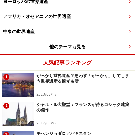
ヨーロッパの世界遺産
大聖堂の身廊からアプス側を眺める （C) Ruge
アフリカ・オセアニアの世界遺産
ファサード（正面）のレリーフはグリエルモ（ヴィリジ
中東の世界遺産
ェルモ）の作で、『旧約聖書』の「創世記」における天
地創造やアダムとイブ、ノアの箱船といった場面を描い
他のテーマも見る
ている。一方、納骨堂前に描かれた「最後の晩餐」はア
ンセルモ・ダ・カンピオーネ、説教壇や3つの門のレリ
人気記事ランキング
ーフはアッリゴ・ダ・カンピオーネの作品だ。
がっかり世界遺産？思わず「がっかり」してしま
1
う世界遺産＆観光名所
こうしたレリーフや彫刻は文字が読めない庶民に神の力
や教えを説く役割を果たしていた。中世や近世の人々が
2023/03/15
体感した神の世界を感じてみてほしい。
シャルトル大聖堂：フランスが誇るゴシック建築
2
の傑作
なお、開館時間などの最新情報は以下の公式サイトを参
2017/05/25
照のこと。
モヘンジョダロ／パキスタン
3