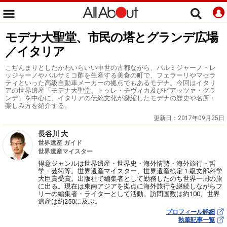
モデナ大聖堂、市民の塔とグランデ広場
／イタリア
こぢんまりとしたかわいらいい中世の古都ながら、パルミジャーノ・レ
ッジャーノやバルサミコ酢を生産する美食の町で、フェラーリやマセラ
ティといった高級自動車メーカーの拠点でもあるモデナ。今回はイタリ
アの世界遺産「モデナ大聖堂、トッレ・チヴィカ及びピアッツァ・グラ
ンデ」を中心に、イタリアの伝統文化が凝縮したモデナの歴史や名所・
楽しみ方を紹介する。
更新日：
2017年09月25日
長谷川 大
世界遺産 ガイド
世界遺産マイスター
得意ジャンルは世界遺産・世界史・海外情勢・海外旅行・哲
学・芸術等。世界遺産マイスター、世界遺産検定１級文部科学
大臣賞受賞。出版社で編集者として勤務したのち世界一周の旅
に出る。現在は東南アジアを拠点に海外旅行を継続しながらフ
リーの編集者・ライターとして活動。訪問国数は約100、世界
遺産は約250に及ぶ。
プロフィール詳細
執筆記事一覧