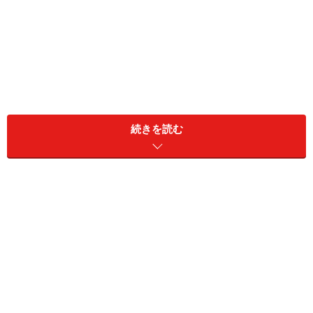
続きを読む
■
モデナの見所
（同上／世界遺産＆見所マップ）
欧州の古都や植民都市の中央には大聖堂（カテドラル。
ドゥオーモ）と広場（セントラルパーク。ピアッツァ）
があるものだが、モデナも同じ。ほぼ中央に大聖堂と広
場があり、これに周辺のいくつかの建物を加えて世界遺
産「モデナ大聖堂、トッレ・チヴィカ及びピアッツァ・
グランデ」が構成されている。世界遺産の面積もたった
1.2haで、野球のグラウンド程度しかない（上のGoogleマ