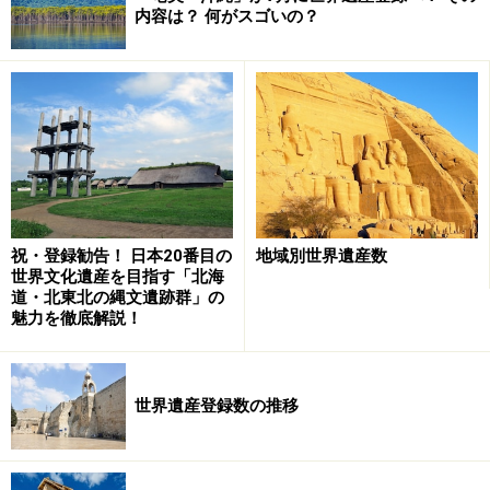
内容は？ 何がスゴいの？
レ・チヴィカ、ルネサンス様式のサン・ピエトロ教会、
バロック様式のドゥカーレ宮殿等々、さまざまな時代の
建物が立ち並ぶ街並みを手軽に楽しむことができる。
フィレンツェやミラノ、パルマ、ボローニャ辺りからな
ら日帰りでも十分楽しめるのでので、ぜひ旅先に加えて
いただきたい古都なのだ！
祝・登録勧告！ 日本20番目の
地域別世界遺産数
世界文化遺産を目指す「北海
モデナ旧市街の見所1. モデナ大聖堂（世界
道・北東北の縄文遺跡群」の
遺産）
魅力を徹底解説！
世界遺産登録数の推移
モデナ大聖堂の西ファサード。全体はロマネスク様式だが、
のちの時代にゴシック様式の巨大なバラ窓が取り付けられた
5世紀頃からこの地には2つの教会が立っていたが、4世