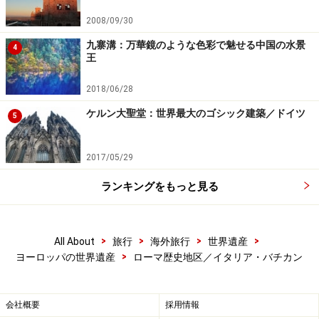
ローマ建築の奇跡！ パンテオン
2008/09/30
九寨溝：万華鏡のような色彩で魅せる中国の水景
4
王
ミケランジェロが「天使の設計」と称し、ベルニーニが「完
璧」と評したというパンテオン。ポルティコには一枚岩の花
崗岩から切り出した高さ12.5mの巨大な柱が16本、連なって
2018/06/28
いる
ケルン大聖堂：世界最大のゴシック建築／ドイツ
5
2017/05/29
パンテオン内部。上がオクルス
ランキングをもっと見る
もうひとつ、ローマ歴史地区の大のお気に入りがパンテ
オンだ。
>
>
>
>
All About
旅行
海外旅行
世界遺産
まず、ファサードと円堂のシンプルで重厚な造りがたま
>
ヨーロッパの世界遺産
ローマ歴史地区／イタリア・バチカン
らない。派手な装飾はないのだが、他にはない安定性と
機能美を持っている。そして直径・高さともに43.2mを
会社概要
採用情報
誇る巨大なドーム。天井のオクルス（目）と呼ばれる直