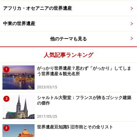
年前の遺跡。1500年の時間差などものともせずに調和し
アフリカ・オセアニアの世界遺産
ているのがローマなのだ。それだけ昔の遺跡なので完全
な姿で残っている建物はほとんどないが、その廃墟ぶり
中東の世界遺産
が絶妙で、夕方フォロ・ロマーノをボケーッと眺めてい
るだけでなんだかとても幸せな気分になるのである。
他のテーマも見る
さらに南東にあるのが言わずと知れたコロッセオ。全長
人気記事ランキング
188m、高さ50mという予想以上の巨大さに度肝を抜かれ
がっかり世界遺産？思わず「がっかり」してしま
るが、この遺跡、なんと西暦80年前後の完成だ。この
1
う世界遺産＆観光名所
頃、日本は弥生時代。登呂遺跡が同時期の集落跡なのだ
が、比較するとコロッセオがいかにケタ外れの建物かよ
2023/03/15
くわかる。
シャルトル大聖堂：フランスが誇るゴシック建築
2
の傑作
2017/05/25
世界遺産豆知識5 旧市街とその全リスト
3