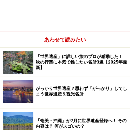
あわせて読みたい
「世界遺産」に詳しい旅のプロが感動した！
秋の行楽に本気で推したい名所3選【2025年最
新】
ローマ一押し！ カンピドリオの丘～フォ
ロ・ロマーノ～コロッセオ
がっかり世界遺産？思わず「がっかり」してし
まう世界遺産＆観光名所
フォロ・ロマーノの幻想的な景色。左の8本の柱はサトゥル
ヌス神殿のポルティコ（列柱廊）、中央奥はアントニヌス・
「奄美・沖縄」が7月に世界遺産登録へ！ その
ピウスとファウスティナ神殿、手前右の列柱跡はバシリカ・
内容は？ 何がスゴいの？
ユリア、右奥の三本柱がカストルとポルックス神殿