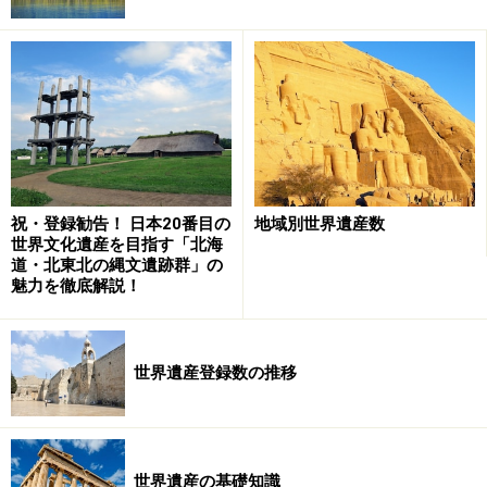
ミケランジェロがデザインしたカンピドリオの広場。幾何学
模様のモザイクとバロック様式の建造物群が荘厳さを醸し出
している
これまで世界中で古代遺跡を見てきたが、もっとも気に
入っている遺跡のひとつがローマ歴史地区だ。そしてロ
祝・登録勧告！ 日本20番目の
地域別世界遺産数
ーマの中でも特に好きなのが、カンピドリオの丘からフ
世界文化遺産を目指す「北海
ォロ・ロマーノを通ってコロッセオに至る遺跡地帯！
道・北東北の縄文遺跡群」の
魅力を徹底解説！
■
フォロ・ロマーノ
（Googleマップ）
世界遺産登録数の推移
カンピドリオの丘にはカピトリーノ美術館やカンピドリ
オ広場があるのだが、建物のファサード（正面）や広場
のモザイクはミケランジェロの設計。この空間がなんと
も心地よい。私はフィレンツェのアカデミア美術館で彼
世界遺産の基礎知識