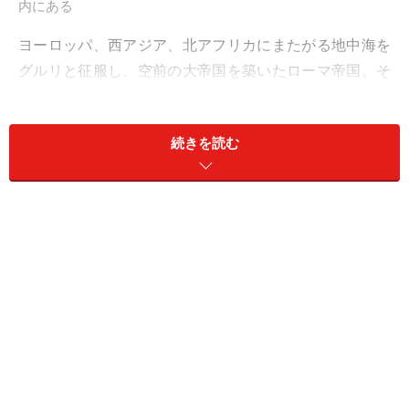
内にある
ヨーロッパ、西アジア、北アフリカにまたがる地中海を
グルリと征服し、空前の大帝国を築いたローマ帝国。そ
れまで世界の中でもヨーロッパは辺境にすぎなかった
が、これ以降、ヨーロッパの飛躍がはじまった。
続きを読む
コロッセオ、フォロ・ロマーノ、パンテオン、カラカラ
浴場等々、ローマには約2000年前の偉大な遺跡群が多数
残されている。今回は、ローマ歴史地区の7大名所やロ
ーマ帝国の歴史をはじめ、世界遺産「ローマ歴史地区、
教皇領とサン・パオロ・フォーリ・レ・ムーラ大聖堂」
の概要を紹介する。