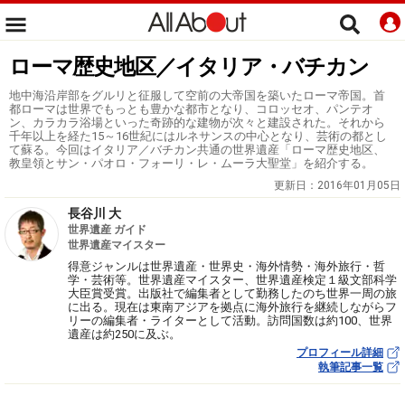
ローマ歴史地区／イタリア・バチカン
地中海沿岸部をグルリと征服して空前の大帝国を築いたローマ帝国。首
都ローマは世界でもっとも豊かな都市となり、コロッセオ、パンテオ
ン、カラカラ浴場といった奇跡的な建物が次々と建設された。それから
千年以上を経た15～16世紀にはルネサンスの中心となり、芸術の都とし
て蘇る。今回はイタリア／バチカン共通の世界遺産「ローマ歴史地区、
教皇領とサン・パオロ・フォーリ・レ・ムーラ大聖堂」を紹介する。
更新日：
2016年01月05日
長谷川 大
世界遺産 ガイド
世界遺産マイスター
得意ジャンルは世界遺産・世界史・海外情勢・海外旅行・哲
学・芸術等。世界遺産マイスター、世界遺産検定１級文部科学
大臣賞受賞。出版社で編集者として勤務したのち世界一周の旅
に出る。現在は東南アジアを拠点に海外旅行を継続しながらフ
リーの編集者・ライターとして活動。訪問国数は約100、世界
遺産は約250に及ぶ。
プロフィール詳細
執筆記事一覧