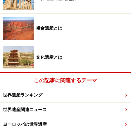
のファンになってしまったのだが、この広場も大のお気
に入り。広場の脇に立つサンタ・マリア・イン・アラコ
エリ教会のミニマルなファサードも本当に魅力的。これ
複合遺産とは
らは14～16世紀の建設で、ロマネスク～バロック期の美
学を存分に堪能できる。
文化遺産とは
この記事に関連するテーマ
コロッセオ。4層構造で80のアーチによって支えられてお
り、アーチ同士は横につながり、楕円を描くことでバランス
を保っている。重機のない時代に造られたとは到底思えない
世界遺産ランキング
カンピドリオの丘の南東に広がるのがローマ帝国の中
世界遺産関連ニュース
枢、フォロ・ロマーノだ。カンピドリオの丘の建物や広
場は約500年前の作品だが、フォロ・ロマーノは約2000
ヨーロッパの世界遺産