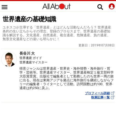
世界遺産の基礎知識
ユネスコが主導する「世界遺産」とはどんな活動なんだろう？ 世界遺産
条約の生い立ちからその理念、登録のプロセスまで、世界遺産の基礎知
識を解説する。文化遺産、自然遺産、複合遺産、危険遺産、負の遺産、
無形文化遺産などの違いも明らかに！
更新日：
2019年07月08日
長谷川 大
世界遺産 ガイド
世界遺産マイスター
得意ジャンルは世界遺産・世界史・海外情勢・海外旅行・哲
学・芸術等。世界遺産マイスター、世界遺産検定１級文部科学
大臣賞受賞。出版社で編集者として勤務したのち世界一周の旅
に出る。現在は東南アジアを拠点に海外旅行を継続しながらフ
リーの編集者・ライターとして活動。訪問国数は約100、世界
遺産は約250に及ぶ。
プロフィール詳細
執筆記事一覧