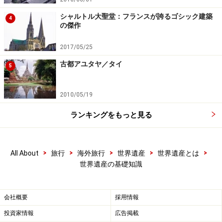
シャルトル大聖堂：フランスが誇るゴシック建築
4
の傑作
アブシンベル大神殿。移転のため一度切り刻まれており、背
後の山はドームで支えられている。世界遺産「アブシンベル
2017/05/25
からフィラエまでのヌビア遺跡群」構成資産
古都アユタヤ／タイ
5
世界遺産条約のきっかけとなったヌビア遺跡群の物語を
紹介しよう。
2010/05/19
1950年代前半、エジプト大統領ナセルは、ナイル川の氾
ランキングをもっと見る
濫防止と灌漑・生活用水の確保、発電を目的に、アスワ
ンハイダムの建設計画を発表した。ダム完成後にできる
>
>
>
>
>
All About
旅行
海外旅行
世界遺産
世界遺産とは
人口湖は全長500キロメートル以上に及び、数多くのヌ
世界遺産の基礎知識
ビア遺跡群が水没することを意味した。
ユネスコ（UNESCO：国際連合教育科学文化機関）はエ
会社概要
採用情報
ジプトがダムの建設を開始する1960年に水没遺跡救済ア
投資家情報
広告掲載