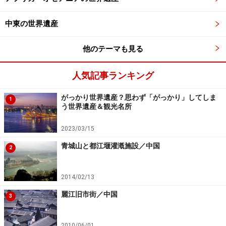
北部及び西表島」が世界遺産登録に挑戦する予定だ。
武家の古都・鎌倉（文化遺産）
中東の世界遺産
彦根城（文化遺産）
他のテーマも見る
飛鳥・藤原 - 古代日本の宮都と遺跡群（文化遺産）
北海道・北東北の縄文遺跡群（文化遺産）
人気記事ランキング
金を中心とする佐渡鉱山の遺産群（文化遺産）
がっかり世界遺産？思わず「がっかり」してしま
1
平泉‐仏国土（浄土）を表す建築・庭園及び考古学的
う世界遺産＆観光名所
遺跡群（文化遺産。範囲拡大）
2023/03/15
奄美大島、徳之島、沖縄島北部及び西表島（自然遺
青城山と都江堰灌漑施設／中国
2
産）
2014/02/13
麗江旧市街／中国
3
世界遺産条約の夜明け
2010/06/01