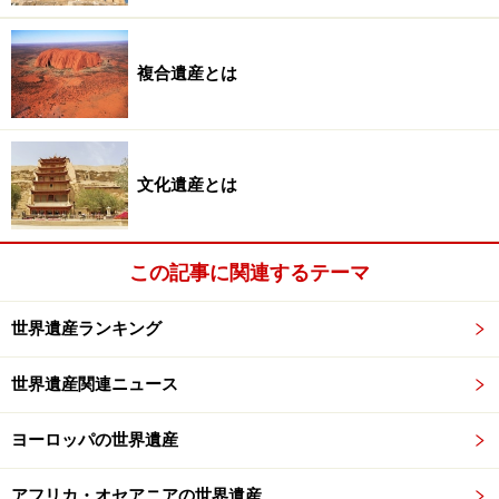
明治日本の産業革命遺産 製鉄・鉄鋼、造船、石炭産
業（2015年、文化遺産）
複合遺産とは
ル・コルビュジエの建築作品 － 近代建築運動への顕
著な貢献（国立西洋美術館本館が７か国17件の構成
資産のひとつとして登録。2016年、文化遺産）
文化遺産とは
「神宿る島」宗像・沖ノ島と関連遺産群（2017年、
文化遺産）
長崎と天草地方の潜伏キリシタン関連遺産（2018
この記事に関連するテーマ
年、文化遺産）
世界遺産ランキング
百舌鳥・古市古墳群（2019年、文化遺産）
世界遺産関連ニュース
そして今後5～10年以内の登録を目指して7件の世界遺産
ヨーロッパの世界遺産
候補地が日本の世界遺産暫定リスト（後述）に記載され
ている。なお、2020年には「奄美大島、徳之島、沖縄島
アフリカ・オセアニアの世界遺産