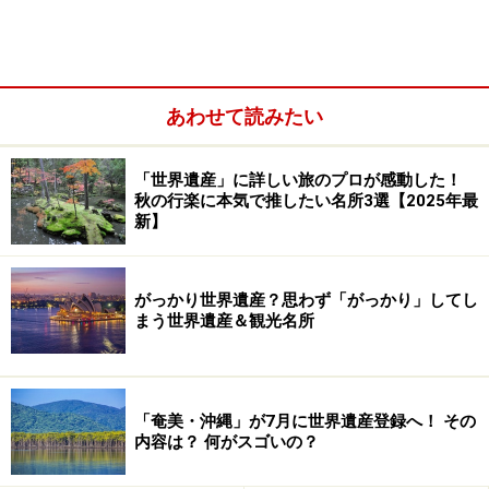
あわせて読みたい
法隆寺地域の仏教建造物（1993、文化遺産）
「世界遺産」に詳しい旅のプロが感動した！
秋の行楽に本気で推したい名所3選【2025年最
姫路城（1993年、文化遺産）
新】
白神山地（1993年、自然遺産）
屋久島（1993年、自然遺産）
がっかり世界遺産？思わず「がっかり」してし
まう世界遺産＆観光名所
古都京都の文化財（京都市、宇治市、大津市）
（1994年、文化遺産）
白川郷・五箇山の合掌造り集落（1995年、文化遺
産）
「奄美・沖縄」が7月に世界遺産登録へ！ その
内容は？ 何がスゴいの？
原爆ドーム（1996年、文化遺産）