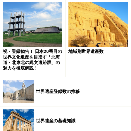
厳島神社（1996年、文化遺産）
古都奈良の文化財（1998年、文化遺産）
日光の社寺（1999年、文化遺産）
琉球王国のグスク及び関連遺産群（2000年、文化遺
産）
紀伊山地の霊場と参詣道（2004年、文化遺産）
祝・登録勧告！ 日本20番目の
地域別世界遺産数
知床（2005年、自然遺産）
世界文化遺産を目指す「北海
道・北東北の縄文遺跡群」の
石見銀山遺跡とその文化的景観（2007年、文化遺
魅力を徹底解説！
産）
小笠原諸島（2011年、自然遺産）
世界遺産登録数の推移
平泉‐仏国土（浄土）を表す建築・庭園及び考古学的
遺跡群（2011年、文化遺産）
富士山－信仰の対象と芸術の源泉
（2013年、文化遺
産）
世界遺産の基礎知識
富岡製糸場と絹産業遺産群（2014年、文化遺産）