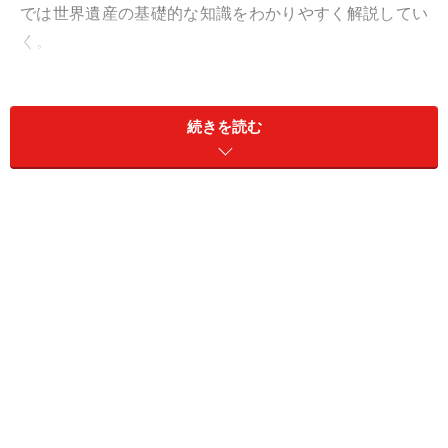
では世界遺産の基礎的な知識をわかりやすく解説してい
く。
日本の世界遺産
続きを読む
自然と調和した美しい景観で知られる日本の世界遺産「厳島
神社」。背景の弥山をご神体、前景の海を庭園と見立ててい
る
まずは日本の世界遺産23件を紹介しよう。