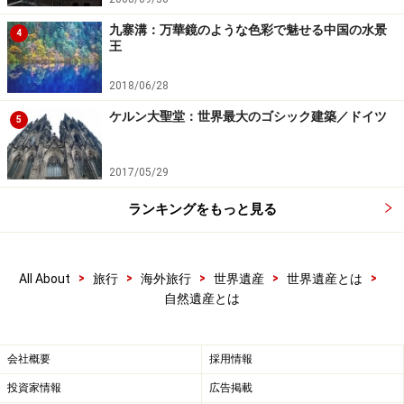
九寨溝：万華鏡のような色彩で魅せる中国の水景
4
※記事内容は執筆時点のものです。最新の内容をご確認くださ
王
い。
※海外を訪れる際には最新情報の入手に努め、「
外務省 海外安全
ホームページ
」を確認するなど、安全確保に十分注意を払ってく
2018/06/28
ださい。
ケルン大聖堂：世界最大のゴシック建築／ドイツ
5
次のページへ
1
/
3
2017/05/29
ランキングをもっと見る
>
>
>
>
>
All About
旅行
海外旅行
世界遺産
世界遺産とは
自然遺産とは
会社概要
採用情報
投資家情報
広告掲載