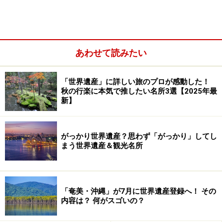
あわせて読みたい
登録基準(vii)を満たし、傑出した自然美が評価された中国の
世界遺産「黄龍の景観と歴史地域」の石灰棚 (C) chensiyuan
「世界遺産」に詳しい旅のプロが感動した！
世界遺産に登録されるためには、10項目ある登録基準を
秋の行楽に本気で推したい名所3選【2025年最
1項目以上満たさなければならない。このうち、登録基
新】
準(vii)～(x)のみを1項目以上を満たした物件を「自然遺
産」という。
がっかり世界遺産？思わず「がっかり」してし
まう世界遺産＆観光名所
■自然遺産の登録基準
（(i)～(vi)は文化遺産登録基準）
(vii) 類まれな自然の美や美的要素を有した自然現
象、または地域を含むもの
「奄美・沖縄」が7月に世界遺産登録へ！ その
内容は？ 何がスゴいの？
(viii) 生命の記録、進行中の地形発達の重要な地質
学的過程、または重要な地形学的・自然地理学的特