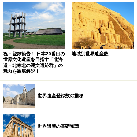
徴を含む、地球の歴史の主要な段階を示す顕著な例
であるもの
(ix) 陸上・淡水・沿岸・海洋生態系・動植物群集の
進化や発展において、進行中の重要な生態学的・生
物学的過程を示す顕著な例であるもの
(x) 生物の多様性保全の観点から、重要な自然の生
祝・登録勧告！ 日本20番目の
地域別世界遺産数
世界文化遺産を目指す「北海
息・生育地があるもの。学術上・保全上の観点か
道・北東北の縄文遺跡群」の
ら、顕著な普遍的価値を有し、絶滅の恐れがある種
魅力を徹底解説！
を含むもの
要約すると、(vii)自然の美、(viii)重要な地形、(ix)重要な生
世界遺産登録数の推移
態系、(x)固有種や絶滅危惧種の生息域、となる。
これに加えて、自然遺産になるためには「完全性」を満
たさなければならない。完全性とは、顕著な普遍的価値
世界遺産の基礎知識
を構成するすべての要素が含まれており、それを維持す