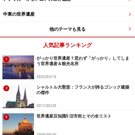
定められている地域で、学術上または保存上、顕著
な普遍的価値を有するもの
中東の世界遺産
自然の風景及び区域が明確に定められている自然地
域で、学術上・保存上あるいは景観上、顕著な普遍
他のテーマも見る
的価値を有するもの
人気記事ランキング
自然遺産については、各国から推薦された物件が世界遺
産にふさわしいものかどうかIUCN（国際自然保護連合）
がっかり世界遺産？思わず「がっかり」してしま
1
う世界遺産＆観光名所
が現地調査を含む専門調査を行い、評価報告書を作成し
て、登録・情報照会（3年以内に追加情報を提出すれば
2023/03/15
再審議が可能）・登録延期（推薦書の提出からやり直
シャルトル大聖堂：フランスが誇るゴシック建築
2
し）・不登録の4段階の勧告を行う。
の傑作
2017/05/25
この報告書をもとに、毎年1度開催される世界遺産委員
世界遺産豆知識5 旧市街とその全リスト
会が4段階のいずれかの決議を行い、登録決議を受けた
3
ものが世界遺産リストに掲載される。不登録の決議を受
けた場合は再推薦が認められない。
2008/09/30