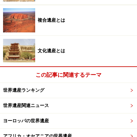
るために十分な広さが確保され、法的保護下に置かれて
いることを示す。法的問題について、日本の場合、自然
複合遺産とは
遺産については自然公園法が主にその役割を担っている
（文化遺産は文化財保護法）。
自然遺産の内容について、世界遺産条約第2条は以下の
文化遺産とは
ように定義している。
■世界遺産条約第2条
この記事に関連するテーマ
この条約の適用上、自然遺産とは次のものをいう。
世界遺産ランキング
無生物、生物の生成物、あるいは生成物群からなる
特徴ある自然地域で、観賞上または学術上、顕著な
世界遺産関連ニュース
普遍的価値を有するもの
ヨーロッパの世界遺産
地質学的、地形学的形成物及び脅威にさらされてい
る動植物の種の生息地や自生地として区域が明確に
アフリカ・オセアニアの世界遺産