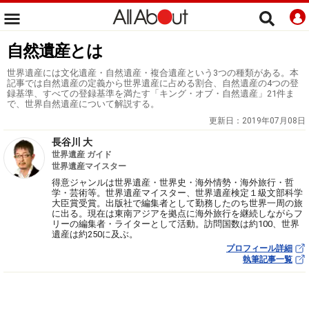
自然遺産とは
世界遺産には文化遺産・自然遺産・複合遺産という3つの種類がある。本
記事では自然遺産の定義から世界遺産に占める割合、自然遺産の4つの登
録基準、すべての登録基準を満たす「キング・オブ・自然遺産」21件ま
で、世界自然遺産について解説する。
更新日：
2019年07月08日
長谷川 大
世界遺産 ガイド
世界遺産マイスター
得意ジャンルは世界遺産・世界史・海外情勢・海外旅行・哲
学・芸術等。世界遺産マイスター、世界遺産検定１級文部科学
大臣賞受賞。出版社で編集者として勤務したのち世界一周の旅
に出る。現在は東南アジアを拠点に海外旅行を継続しながらフ
リーの編集者・ライターとして活動。訪問国数は約100、世界
遺産は約250に及ぶ。
プロフィール詳細
執筆記事一覧