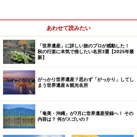
年・2016年を除くと1993年から毎年確実に世界遺産を増
やしている。バランスよく伸ばしているのが中国で、
2010～2019年の間に文化遺産10件・自然遺産7件を登録
あわせて読みたい
している。中国は2013年にスペインを抜いて2位に躍進
し、2016年に首位イタリアに1件差に詰め、2019年に追
「世界遺産」に詳しい旅のプロが感動した！
いついている。
秋の行楽に本気で推したい名所3選【2025年最
新】
このところの中国の登録数はダントツ世界一で、10年で
17件にもなる。日本も10年で9件を登録しているが、そ
がっかり世界遺産？思わず「がっかり」してし
れでも8件も差が開いてしまった。以下は2010～2019年
まう世界遺産＆観光名所
に限ったベスト5だ。現在、世界遺産リストへの推薦は
各国年1件に絞られており、この差は容易に埋まりそう
にない。
「奄美・沖縄」が7月に世界遺産登録へ！ その
内容は？ 何がスゴいの？
■ここ10年の登録数国別ランキング