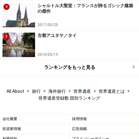
シャルトル大聖堂：フランスが誇るゴシック建築
4
の傑作
小国や途上国は一般的にそのような多彩性に乏しく、土
や木の文化は残りにくいということもある。文化や自然
2017/05/25
の保護よりも開発を優先する国もあるし、予算や治安の
古都アユタヤ／タイ
5
点から保護体制が整わなかったり、専門家が存在しない
という現状もあるだろう。
2010/05/19
世界遺産は有形の不動産のみを扱っているが、ユネスコ
ランキングをもっと見る
は別の価値観から文化を守るために、無形文化遺産や世
界の記憶（世界記録遺産）などの活動も行っている。
>
>
>
>
>
All About
旅行
海外旅行
世界遺産
世界遺産とは
世界遺産登録数 国別ランキング
＜世界遺産の数と国別ランキング＞
世界遺産ってどれくらいあるの？
会社概要
採用情報
世界遺産登録数の推移
投資家情報
広告掲載
地域別世界遺産数
利用規約
プライバシーポリシー