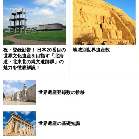
1位……17件 中国
2位……14件 イラン
3位……12件 ドイツ
同……12件 フランス
5位……11件 インド
祝・登録勧告！ 日本20番目の
地域別世界遺産数
次点…… 9件 イタリア、トルコ、日本
世界文化遺産を目指す「北海
道・北東北の縄文遺跡群」の
世界遺産に対する力の入れ方は国によって異なり、たと
魅力を徹底解説！
えばアメリカは1996年以降、2010年まで登録がない。ア
メリカはユネスコの政治的介入を嫌って1984年に脱退し
ており（2003年復帰）、その後もオブザーバー（議決権
世界遺産登録数の推移
のない傍聴者）として参加して登録数を増やしていた
が、イエローストーンの保護などを巡ってユネスコと対
立し、登録を停止してしまった。2012年にもパレスチナ
世界遺産の基礎知識
のユネスコ加盟や世界遺産登録に反対して拠出金を停止
し、2018年末にイスラエルとともにふたたびユネスコを