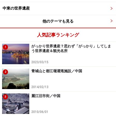
明が栄えたことも一因で、「クロマニヨン人の文化→エ
中東の世界遺産
ーゲ文明や巨石文化→ギリシア・ローマ文化→ゲルマン
人の文化→キリスト教文化→ルネサンス→大航海時代→
他のテーマも見る
産業革命」と、時代時代を彩る建築物が存在し、それぞ
れに意義を持つ。
人気記事ランキング
がっかり世界遺産？思わず「がっかり」してしま
さらに、たとえばイタリアやドイツはひとつの国として
1
う世界遺産＆観光名所
強くまとまっていたわけではなく、多数の都市国家や領
邦国家が存在し、地方が独立国のように振る舞ってい
2023/03/15
た。このため官公庁や大聖堂が都市ごとに存在し、それ
青城山と都江堰灌漑施設／中国
2
らが特徴ある歴史地区や旧市街を形成している。
2014/02/13
中国、インドもその点は同様で、各時代・各地方に多数
麗江旧市街／中国
3
の民族・宗教・文化・自然が存在し、むしろ統一されて
いた時代の方が短いほど。その多彩性が多くの世界遺産
を生んでいる。
2010/06/01