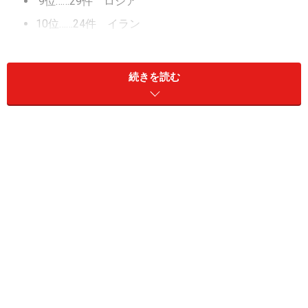
9位……29件 ロシア
10位……24件 イラン
同……24件 アメリカ
12位……23件 日本
続きを読む
13位……22件 ブラジル
14位……20件 オーストラリア
同……20件 カナダ
16位……18件 ギリシア
同……18件 トルコ
18位……17件 ポルトガル
19位……16件 ポーランド
20位……15件 スウェーデン
次点……14件 チェコ、韓国
1位は同数でイタリアと中国！ イタリアは2007年・2012