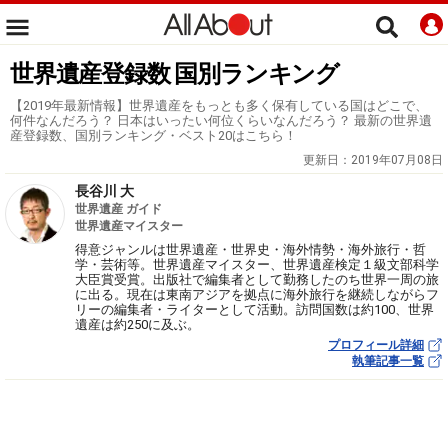
世界遺産登録数 国別ランキング
【2019年最新情報】世界遺産をもっとも多く保有している国はどこで、
何件なんだろう？ 日本はいったい何位くらいなんだろう？ 最新の世界遺
産登録数、国別ランキング・ベスト20はこちら！
更新日：
2019年07月08日
長谷川 大
世界遺産 ガイド
世界遺産マイスター
得意ジャンルは世界遺産・世界史・海外情勢・海外旅行・哲
学・芸術等。世界遺産マイスター、世界遺産検定１級文部科学
大臣賞受賞。出版社で編集者として勤務したのち世界一周の旅
に出る。現在は東南アジアを拠点に海外旅行を継続しながらフ
リーの編集者・ライターとして活動。訪問国数は約100、世界
遺産は約250に及ぶ。
プロフィール詳細
執筆記事一覧