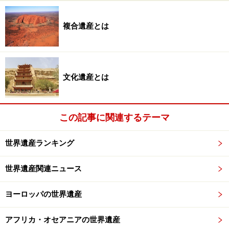
脱退している（世界遺産委員会にはオブザーバー参
加）。
複合遺産とは
全体的な傾向としては、ヨーロッパが多く、ヨーロッパ
でないとしてもほとんど先進国が占めている。世界遺産
文化遺産とは
の多い国が毎年のように登録を重ねる一方、登録数が少
ない国はなかなか増やせていない。ただ、世界遺産非保
有国は年々減少しており、2011年2か国、2012年4か
この記事に関連するテーマ
国、2013年3か国、2014年1か国、2015年2か国、2016
年2か国、2017年2か国に世界遺産がはじめて誕生してい
世界遺産ランキング
る。条約締結国193か国の中で非保有国は26か国となっ
ている。
世界遺産関連ニュース
ヨーロッパ諸国に世界遺産が多い理由は、もともと世界
ヨーロッパの世界遺産
遺産条約が欧米主導で進み、登録が容易な初期に一気に
アフリカ・オセアニアの世界遺産
登録数を増やしたことが大きい。また、多彩な文化・文